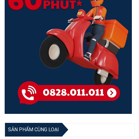
tần kép không dây AC1200
(MR30G)
Quy cách đóng gói
• Bộ đổi nguồn
• Hướng dẫn cài đặt nhanh
• Cáp Ethernet RJ45
Bảo hành
24 tháng
Anten Độ Lợi Cao với Beamforming - Tín Hiệu Xuyên Qua Tường
Bốn ăng-ten bên ngoài có công suất cao 5 dBi với cấu trúc bên
trong được thiết kế tốt giúp tăng đáng kể hiệu suất truyền dẫn, phủ
sóng nhiều phòng hơn. Công nghệ Beamforming nâng cao tự động
định vị các thiết bị không dây và hình thành các kết nối không dây
có mục tiêu, hiệu quả cao, giúp kết nối của bạn ổn định hơn.
SẢN PHẨM CÙNG LOẠI