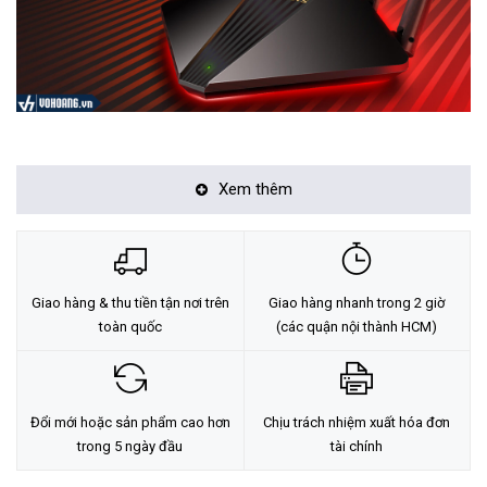
Đặc điểm nổi bật của bộ phát wifi Mercusys MR30G
Xem thêm
WiFi
Gigabit AC1200
– Tận hưởng giải trí tại nhà mà không hề
bị lag, đạt tốc độ lên tới 1,2 Gbps (867 Mbps trên băng tần 5
GHz và 300 Mbps trên băng tần 2,4 GHz)
Giao hàng & thu tiền tận nơi trên
Giao hàng nhanh trong 2 giờ
Phạm Vi Phủ Sóng
Rộng Hơn
– 4× Ăng-ten công suất cao với
toàn quốc
(các quận nội thành HCM)
Beamforming tăng cường kết nối ổn định khắp ngôi nhà của
bạn để có tín hiệu WiFi mạnh ở mọi ngóc ngách
Cổng Full Gigabit
– Tận dụng tối đa khả năng truy cập
Đổi mới hoặc sản phẩm cao hơn
Chịu trách nhiệm xuất hóa đơn
internet của bạn và truyền dữ liệu với tốc độ chóng mặt để đạt
trong 5 ngày đầu
tài chính
hiệu suất cao nhất