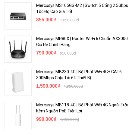
Mercusys MS105GS-M2 | Switch 5 Cổng 2.5Gbps
Tốc Độ Cao Giá Tốt
855.000₫
1.050.000₫
Mercusys MR80X | Router Wi-Fi 6 Chuẩn AX3000
Giá Rẻ Chính Hãng
790.000₫
950.000₫
Bộ Khuếch Đại Tín Hiệu Mạnh Mẽ
Mercusys MB230-4G | Bộ Phát WiFi 4G+ CAT6
MR30G giải phóng toàn bộ tiềm năng mạng của bạn bằng cách
300Mbps Chịu Tải 64 Thiết Bị
tăng cường truyền tín hiệu bằng bộ khuếch đại công suất và tăng
1.590.000₫
1.990.000₫
tốc thu tín hiệu bằng bộ khuếch đại có độ nhiễu thấp. Điều này có
nghĩa là WiFi tại nhà của bạn có phạm vi phủ sóng và cường độ tín
hiệu đầy đủ được cải thiện cho mọi thiết bị.
Mercusys MB118-4G | Bộ Phát WiFi 4G Ngoài Trời
Kèm Nguồn PoE Tiện Lợi
990.000₫
1.150.000₫