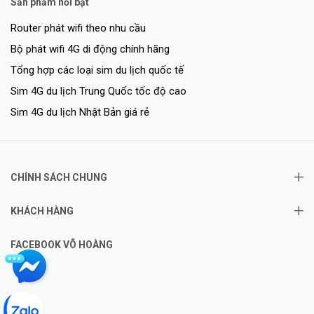
Sản phẩm nổi bật
Router phát wifi theo nhu cầu
Bộ phát wifi 4G di động chính hãng
Tổng hợp các loại sim du lịch quốc tế
Bao Phủ Toàn Bộ Ngôi Nhà Của Bạn với EasyMesh
Sim 4G du lịch Trung Quốc tốc độ cao
Sim 4G du lịch Nhật Bản giá rẻ
MR30G tương thích với EasyMesh, cho phép bạn thiết lập toàn bộ
mạng mesh gia đình với một tên và mật khẩu WiFi với bất kỳ AP
nào khác hỗ trợ EasyMesh từ nhiều nhà cung cấp. Tận hưởng WiFi
mesh linh hoạt, có thể mở rộng và liền mạch trong toàn bộ ngôi
CHÍNH SÁCH CHUNG
nhà của bạn!
KHÁCH HÀNG
FACEBOOK VÕ HOÀNG