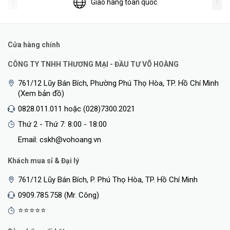
Giao hàng toàn quốc
Cửa hàng chính
CÔNG TY TNHH THƯƠNG MẠI - ĐẦU TƯ VÕ HOÀNG
761/12 Lũy Bán Bích, Phường Phú Thọ Hòa, TP. Hồ Chí Minh
Đa Chế Độ Cho Các Tình Huống Ứng Dụng Linh Hoạt
(Xem bản đồ)
Chế Độ Router:
Tạo mạng không dây cho tất cả các thiết bị
0828.011.011 hoặc (028)7300.2021
WiFi của bạn
Thứ 2 - Thứ 7: 8:00 - 18:00
Chế Độ Điểm Truy Cập:
Mở rộng mạng có dây và biến nó
Email: cskh@vohoang.vn
thành mạng không dây
Khách mua sỉ & Đại lý
761/12 Lũy Bán Bích, P. Phú Thọ Hòa, TP. Hồ Chí Minh
0909.785.758 (Mr. Công)
⭐⭐⭐⭐⭐