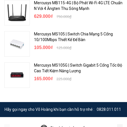
Mercusys MB115-4G | Bộ Phát Wi-Fi 4G LTE Chuẩn
N Với 4 Ăngten Thu Sóng Mạnh
629.000₫
750.000₫
Mercusys MS105 | Switch Chia Mạng 5 Cổng
10/100Mbps Thiết Kế Để Bàn
105.000₫
125.000₫
Tốc Độ Có Dây Gigabit
Mercusys MS105G | Switch Gigabit 5 Cổng Tốc Độ
Được trang bị đầy đủ cổng gigabit gấp 10 lần; nhanh hơn cổng
Cao Tiết Kiệm Năng Lượng
Ethernet, MR30G truyền dữ liệu với tốc độ chóng mặt để đạt hiệu
165.000₫
225.000₫
suất cao nhất. Kết nối PC, IPTV và bảng điều khiển trò chơi của bạn
với MR30G để có độ ổn định cao.
Hãy gọi ngay cho Võ Hoàng khi bạn cần hỗ trợ nhé :
0828.011.011