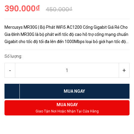
390.000₫
450.000₫
Mercusys MR30G | Bộ Phát WiFi5 AC1200 Cổng Gigabit Giá Rẻ Cho
Gia Đình MR30G là bộ phát wifi tốc độ cao hỗ trợ cổng mạng chuẩn
Gigabit cho tốc độ tối đa lên đến 1000Mbps loại bỏ giới hạn tốc độ
mang đến trải nghiệm tuyệt vời cho người dùng với giá...
Số lượng:
-
+
MUA NGAY
MUA NGAY
Giao Tận Nơi Hoặc Nhận Tại Cửa Hàng