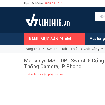
Bạn cần hỗ trợ:
0828.011.011
530.000₫
Giá bán:
DANH MỤC SẢN PHẨM
Mua hàng
Trang chủ
Switch - Hub | Thiết Bị Chia Cổng 
Mercusys MS110P | Switch 8 Cổng 
Thống Camera, IP Phone
Đánh giá sản phẩm này