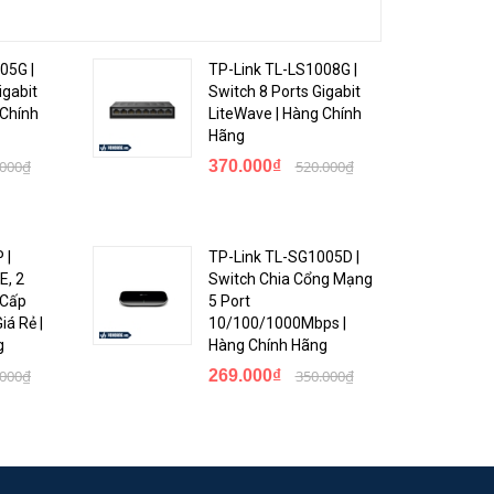
05G |
TP-Link TL-LS1008G |
igabit
Switch 8 Ports Gigabit
 Chính
LiteWave | Hàng Chính
Hãng
.000₫
370.000₫
520.000₫
 |
TP-Link TL-SG1005D |
E, 2
Switch Chia Cổng Mạng
 Cấp
5 Port
á Rẻ |
10/100/1000Mbps |
g
Hàng Chính Hãng
.000₫
269.000₫
350.000₫