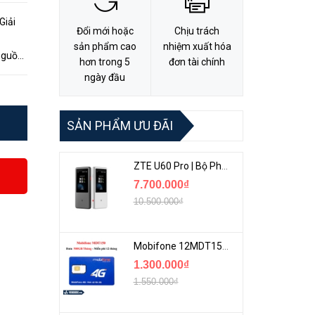
Giải
Đổi mới hoặc
Chịu trách
sản phẩm cao
nhiệm xuất hóa
nguồn
hơn trong 5
đơn tài chính
IP,
ngày đầu
SẢN PHẨM ƯU ĐÃI
ZTE U60 Pro | Bộ Phát 5G Cầm Tay Tích Hợp Công Nghệ WiFi 7, Pin 10000mAh
7.700.000₫
10.500.000₫
Mobifone 12MDT150 | Sim Chuyên 4G Mobifone Dung Lượng Cao 500GB/Tháng Gói 1 Năm
1.300.000₫
1.550.000₫