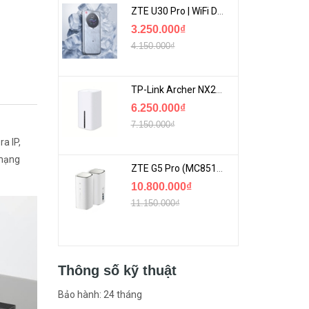
ZTE U30 Pro | WiFi Di Động 5G Tốc Độ Lên Đến 500Mbps, Màn Hình Cảm Ứng
3.250.000₫
4.150.000₫
TP-Link Archer NX200 | Bộ Phát WiFi Dùng Sim 5G Tốc Độ Cao Mới FullBox
6.250.000₫
7.150.000₫
a IP,
 mạng
ZTE G5 Pro (MC8512) | Router 5G WiFi7 Be7200 Hỗ Trợ Băng Tần 6Ghz Cực Mạnh
10.800.000₫
11.150.000₫
Thông số kỹ thuật
Bảo hành: 24 tháng