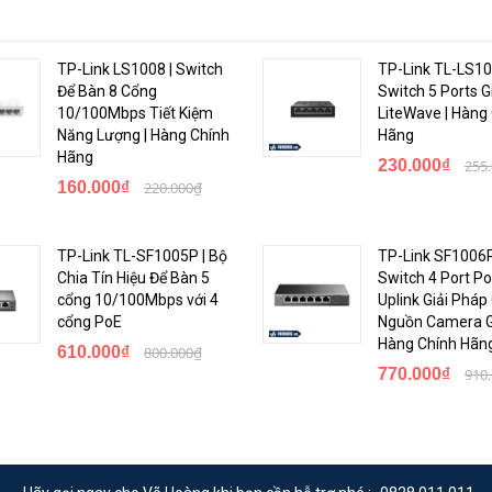
ến 30 W cho mỗi cổng PoE và 65 W cho tất cả các cổng PoE*
t chế độ Cô Lập. Một để kết nối với Internet và một để kết nối với NVR.
TP-Link LS1008 | Switch
TP-Link TL-LS10
Để Bàn 8 Cổng
Switch 5 Ports G
oE lên 250 m bằng Chế độ mở rộng
10/100Mbps Tiết Kiệm
LiteWave | Hàng
Năng Lượng | Hàng Chính
Hãng
ữa các cổng, tăng ổn định và bảo mật
Hãng
230.000₫
255
 thiết bị tương thích với IEEE 802.3af/at
160.000₫
220.000₫
 hoạt động lâu dài
n và công sức
TP-Link TL-SF1005P | Bộ
TP-Link SF1006P
 thiết bị hỗ trợ PoE bị rớt hoặc không phản hồi
Chia Tín Hiệu Để Bàn 5
Switch 4 Port Po
cổng 10/100Mbps với 4
Uplink Giải Pháp
cổng PoE
Nguồn Camera Gi
Hàng Chính Hãn
610.000₫
800.000₫
770.000₫
910