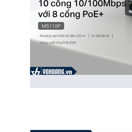
PoE+ cung cấp nguồn điện lên đến 30W, gấp đôi so với P
như camera PTZ và các thiết bị điện tử khác. Với Switc
cấp nguồn điện bên ngoài.
Thông tin chi tiết sản phẩm Switch PoE+ Mercusys
10 Cổng:
10× Cổng RJ45 10/100 Mbps với 8 cổng
Hai dây cáp trong một:
Với tám cổng PoE+, truyền