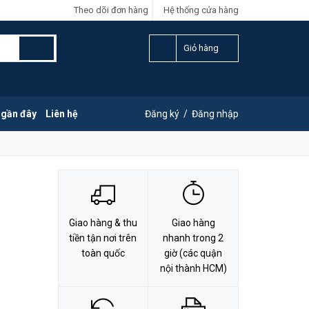
Theo dõi đơn hàng
Hệ thống cửa hàng
LIÊN HỆ ĐẶT HÀNG
Y
0828.011.011
Giỏ hàng
 gần đây
Liên hệ
Đăng ký
/
Đăng nhập
Giao hàng & thu
Giao hàng
tiền tận nơi trên
nhanh trong 2
toàn quốc
giờ (các quận
nội thành HCM)