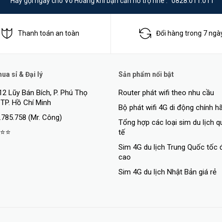
Hãy gọi ngay cho Võ Hoàng khi bạn cần hỗ trợ nhé :
0828.011.011
Thanh toán an toàn
Đổi hàng trong 7 ngà
a sỉ & Đại lý
Sản phẩm nổi bật
12 Lũy Bán Bích, P. Phú Thọ
Router phát wifi theo nhu cầu
 TP. Hồ Chí Minh
Bộ phát wifi 4G di động chính h
.785.758 (Mr. Công)
Tổng hợp các loại sim du lịch 
⭐⭐
tế
i
Sim 4G du lịch Trung Quốc tốc 
 đa 30W, tương thích với chuẩn 802.3af/at. MS110P cung cấp 2 cổng Upli
cao
 hình). Công suất PoE tổng 65W cho 8 cổng PoE+ giúp đa dạng mục đích s
Sim 4G du lịch Nhật Bản giá rẻ
cess Point, IP Phone, và nhiều thiết bị khác hoàn toàn tương thích.