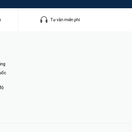
y
Tư vẫn miễn phí
ãng
quốc
độ
nk, một
ử dụng