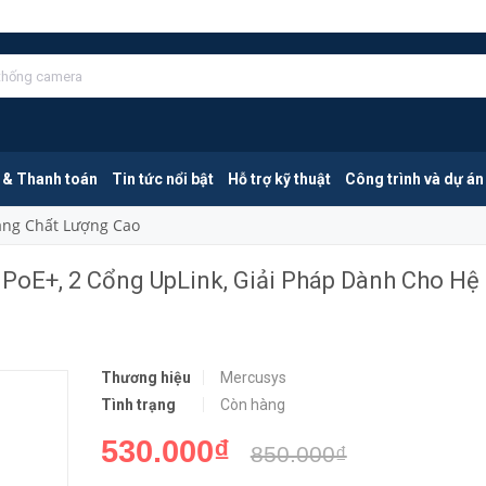
Mercusys MS110P | Switch 8 Cổng PoE+, 2 Cổng UpLink, Giải Pháp Dành Cho Hệ Thống Camera, IP Phone
MUA NGA
 & Thanh toán
Tin tức nổi bật
Hỗ trợ kỹ thuật
Công trình và dự án
Mang Chất Lượng Cao
PoE+, 2 Cổng UpLink, Giải Pháp Dành Cho Hệ
Thương hiệu
Mercusys
Tình trạng
Còn hàng
530.000₫
850.000₫