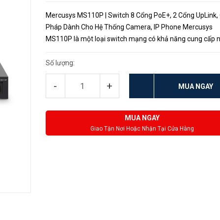
Mercusys MS110P | Switch 8 Cổng PoE+, 2 Cổng UpLink, 
Pháp Dành Cho Hệ Thống Camera, IP Phone Mercusys
MS110P là một loại switch mạng có khả năng cung cấp 
điện qua cáp mạng Ethernet cho các thiết bị như camera 
điểm truy cập Wi-F...
Số lượng:
-
+
MUA NGAY
MUA NGAY
Giao Tận Nơi Hoặc Nhận Tại Cửa Hàng