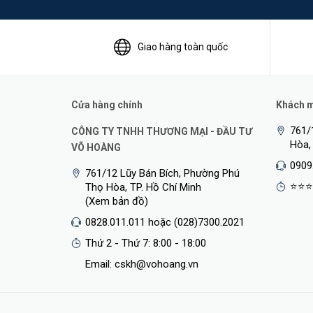
Giao hàng toàn quốc
Cửa hàng chính
Khách mu
761/
CÔNG TY TNHH THƯƠNG MẠI - ĐẦU TƯ
Hòa,
VÕ HOÀNG
0909
761/12 Lũy Bán Bích, Phường Phú
⭐⭐⭐
Thọ Hòa, TP. Hồ Chí Minh
8 cổng PoE+ (Tổng cộng suất 65W) dễ dàng triển kha
(Xem bản đồ)
Cổng 1-8 hỗ trợ PoE+, và mỗi cổng hỗ trợ công suất tối
0828.011.011 hoặc (028)7300.2021
để kết nối internet và một để kết nối với NVR (đầu ghi
Thứ 2 - Thứ 7: 8:00 - 18:00
cho văn phòng, ký túc xá và doanh nghiệp. IP Camera, Ac
Email: cskh@vohoang.vn