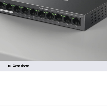
Xem thêm
oE tiêu chuẩn, cho phép cấp nguồn cho các thiết bị tiêu thụ năng lượng 
h PoE+, người dùng có thể tối ưu hóa cài đặt hệ thống mạng và giảm chi 
 MS110P
 PoE+
 dữ liệu và cấp nguồn trên một cáp duy nhất