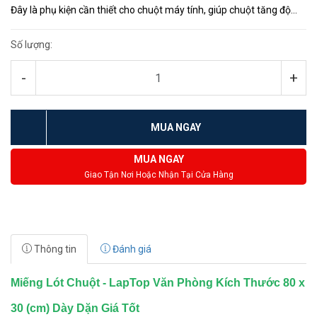
Đây là phụ kiện cần thiết cho chuột máy tính, giúp chuột tăng độ
nhạy, các thao tác mượt mà và nhạy bén hơn, nhờ...
Số lượng:
-
+
MUA NGAY
MUA NGAY
Giao Tận Nơi Hoặc Nhận Tại Cửa Hàng
Thông tin
Đánh giá
Miếng Lót Chuột - LapTop Văn Phòng Kích Thước 80 x
30 (cm) Dày Dặn Giá Tốt