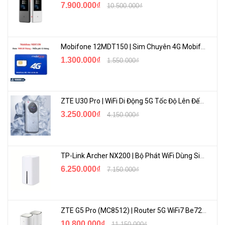
7.900.000₫
10.500.000₫
Mobifone 12MDT150 | Sim Chuyên 4G Mobifone Dung Lượng Cao 500GB/Tháng Gói 1 Năm
1.300.000₫
1.550.000₫
ZTE U30 Pro | WiFi Di Động 5G Tốc Độ Lên Đến 500Mbps, Màn Hình Cảm Ứng
3.250.000₫
4.150.000₫
TP-Link Archer NX200 | Bộ Phát WiFi Dùng Sim 5G Tốc Độ Cao Mới FullBox
6.250.000₫
7.150.000₫
ZTE G5 Pro (MC8512) | Router 5G WiFi7 Be7200 Hỗ Trợ Băng Tần 6Ghz Cực Mạnh
10.800.000₫
11.150.000₫