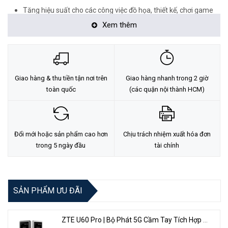
Tăng hiệu suất cho các công việc đồ họa, thiết kế, chơi game
yêu cầu kỹ thuật khắt khe.
Xem thêm
Bạn dễ dàng thao tác sử dụng trên nhiều bề mặt.
Giao hàng & thu tiền tận nơi trên
Giao hàng nhanh trong 2 giờ
toàn quốc
(các quận nội thành HCM)
Đổi mới hoặc sản phẩm cao hơn
Chịu trách nhiệm xuất hóa đơn
trong 5 ngày đầu
tài chính
Tấm lót chuột thường được làm từ chất liệu vải hoặc cao su được
xử lý để tạo độ bám trên bề mặt giúp cải thiện khả năng điều khiển
SẢN PHẨM ƯU ĐÃI
chuột.
ZTE U60 Pro | Bộ Phát 5G Cầm Tay Tích Hợp Công Nghệ WiFi 7, Pin 10000mAh