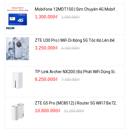
Mobifone 12MDT150 | Sim Chuyên 4G Mobifone Dung Lượng Cao 500GB/Tháng Gói 1 Năm
1.300.000₫
1.550.000₫
ZTE U30 Pro | WiFi Di Động 5G Tốc Độ Lên Đến 500Mbps, Màn Hình Cảm Ứng
3.250.000₫
4.150.000₫
TP-Link Archer NX200 | Bộ Phát WiFi Dùng Sim 5G Tốc Độ Cao Mới FullBox
6.250.000₫
7.150.000₫
ZTE G5 Pro (MC8512) | Router 5G WiFi7 Be7200 Hỗ Trợ Băng Tần 6Ghz Cực Mạnh
10.800.000₫
11.150.000₫