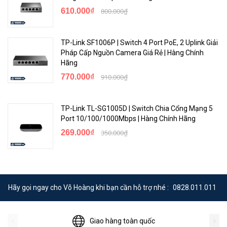
610.000₫
800.000₫
TP-Link SF1006P | Switch 4 Port PoE, 2 Uplink Giải
Pháp Cấp Nguồn Camera Giá Rẻ | Hàng Chính
Hãng
770.000₫
910.000₫
TP-Link TL-SG1005D | Switch Chia Cổng Mạng 5
Port 10/100/1000Mbps | Hàng Chính Hãng
269.000₫
350.000₫
Hãy gọi ngay cho Võ Hoàng khi bạn cần hỗ trợ nhé :
0828.011.011
Giao hàng toàn quốc