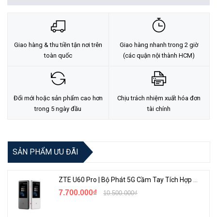
Giao hàng & thu tiền tận nơi trên
Giao hàng nhanh trong 2 giờ
toàn quốc
(các quận nội thành HCM)
Đổi mới hoặc sản phẩm cao hơn
Chịu trách nhiệm xuất hóa đơn
trong 5 ngày đầu
tài chính
<Hotline: 0828.011.011 - (028)7300.2021 - VoHoang.vn>
SẢN PHẨM ƯU ĐÃI
ZTE U60 Pro | Bộ Phát 5G Cầm Tay Tích Hợp Công Nghệ WiFi 7, Pin 10000mAh
7.700.000₫
10.500.000₫