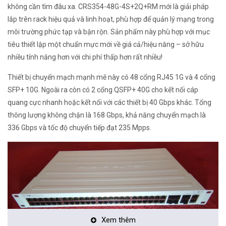
không cần tìm đâu xa. CRS354-48G-4S+2Q+RM mới là giải pháp
lắp trên rack hiệu quả và linh hoạt, phù hợp để quản lý mạng trong
môi trường phức tạp và bận rộn. Sản phẩm này phù hợp với mục
tiêu thiết lập một chuẩn mực mới về giá cả/hiệu năng – sở hữu
nhiều tính năng hơn với chi phí thấp hơn rất nhiều!
Thiết bị chuyển mạch mạnh mẽ này có 48 cổng RJ45 1G và 4 cổng
SFP+ 10G. Ngoài ra còn có 2 cổng QSFP+ 40G cho kết nối cáp
quang cực nhanh hoặc kết nối với các thiết bị 40 Gbps khác. Tổng
thông lượng không chặn là 168 Gbps, khả năng chuyển mạch là
336 Gbps và tốc độ chuyển tiếp đạt 235 Mpps.
Xem thêm