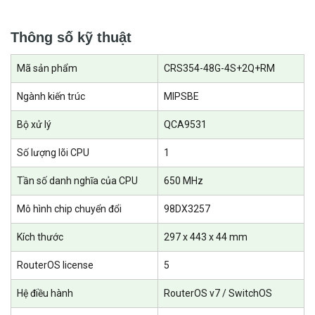
Thông số kỹ thuật
Mã sản phẩm
CRS354-48G-4S+2Q+RM
Ngành kiến ​​trúc
MIPSBE
Bộ xử lý
QCA9531
Số lượng lõi CPU
1
Tần số danh nghĩa của CPU
650 MHz
Mô hình chip chuyển đổi
98DX3257
Kích thước
297 x 443 x 44 mm
RouterOS license
5
Hệ điều hành
RouterOS v7 / SwitchOS