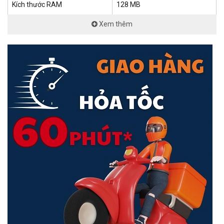
Kích thước RAM
128 MB
Xem thêm
Kích thước lưu trữ
32 MB
Loại lưu trữ
FLASH
Số lượng đầu vào AC
2
Phạm vi đầu vào AC
100-240
Số khe cắm PSU
2
Tiêu thụ điện năng tối đa
60 W
Tiêu thụ điện năng tối đa
50 W
không có phụ kiện
Quạt
3
1x Cổng Ethernet 10/100
48x Cổng Ethernet
Cổng kết nối
10/100/1000