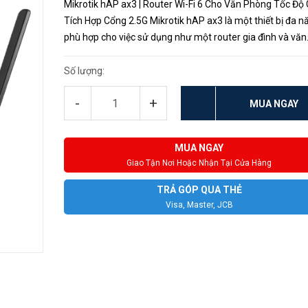
Mikrotik hAP ax3 | Router Wi-Fi 6 Cho Văn Phòng Tốc Độ 
Tích Hợp Cổng 2.5G Mikrotik hAP ax3 là một thiết bị đa n
phù hợp cho việc sử dụng như một router gia đình và văn
phòng. Hỗ trợ Wi-Fi 6 và có một cổng Ethernet 2.5 gigabit
cổng US...
Số lượng:
-
+
MUA NGAY
MUA NGAY
Giao Tận Nơi Hoặc Nhận Tại Cửa Hàng
TRẢ GÓP QUA THẺ
Visa, Master, JCB