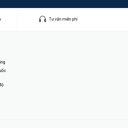
y
Tư vẫn miễn phí
ãng
quốc
độ