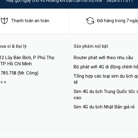
Hãy gọi ngay cho Võ Hoàng khi bạn cần hỗ trợ nhé :
0828.011.011
Thanh toán an toàn
Đổi hàng trong 7 ngà
a sỉ & Đại lý
Sản phẩm nổi bật
12 Lũy Bán Bích, P. Phú Thọ
Router phát wifi theo nhu cầu
 TP. Hồ Chí Minh
Bộ phát wifi 4G di động chính h
.785.758 (Mr. Công)
Tổng hợp các loại sim du lịch 
⭐⭐
tế
Sim 4G du lịch Trung Quốc tốc 
cao
Sim 4G du lịch Nhật Bản giá rẻ