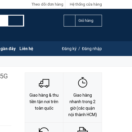
Theo dõi đơn hàng
Hệ thống cửa hàng
LIÊN HỆ ĐẶT HÀNG
Y
0828.011.011
Giỏ hàng
 gần đây
Liên hệ
Đăng ký
/
Đăng nhập
.5G
Giao hàng & thu
Giao hàng
tiền tận nơi trên
nhanh trong 2
toàn quốc
giờ (các quận
nội thành HCM)