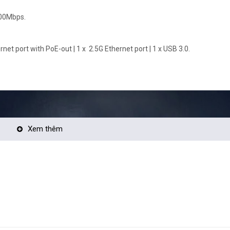
200Mbps.
net port with PoE-out | 1 x 2.5G Ethernet port | 1 x USB 3.0.
Xem thêm