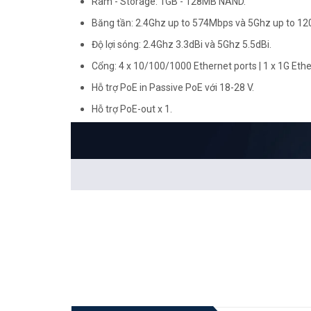
Ram - Storage: 1GB - 128MB NAND.
Băng tần: 2.4Ghz up to 574Mbps và 5Ghz up to 1
Độ lợi sóng: 2.4Ghz 3.3dBi và 5Ghz 5.5dBi.
Cổng: 4 x 10/100/1000 Ethernet ports | 1 x 1G Ether
Hỗ trợ PoE in Passive PoE với 18-28 V.
Hỗ trợ PoE-out x 1.