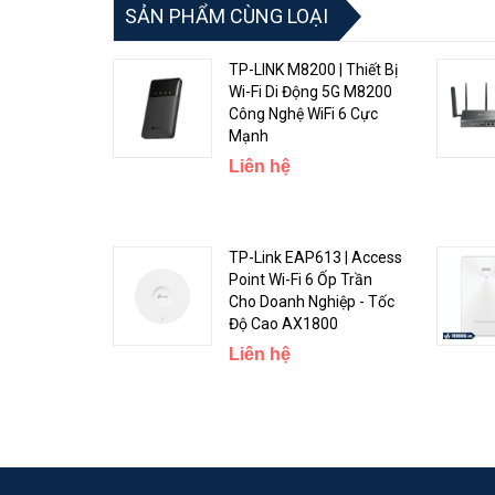
SẢN PHẨM CÙNG LOẠI
TP-LINK M8200 | Thiết Bị
Wi-Fi Di Động 5G M8200
Công Nghệ WiFi 6 Cực
Mạnh
Liên hệ
<Hotline: 0828.011.011 - (028)7300.2021 - VoHoang.vn
TP-Link EAP613 | Access
Point Wi-Fi 6 Ốp Trần
Cho Doanh Nghiệp - Tốc
Độ Cao AX1800
Liên hệ