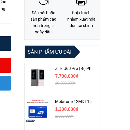
Cao -
ăng
Đổi mới hoặc
Chịu trách
sản phẩm cao
nhiệm xuất hóa
, một
hơn trong 5
đơn tài chính
ngày đầu
SẢN PHẨM ƯU ĐÃI
ZTE U60 Pro | Bộ Phát 5G Cầm Tay Tích Hợp Công Nghệ WiFi 7, Pin 10000mAh
7.700.000₫
10.500.000₫
Mobifone 12MDT150 | Sim Chuyên 4G Mobifone Dung Lượng Cao 500GB/Tháng Gói 1 Năm
1.300.000₫
1.550.000₫