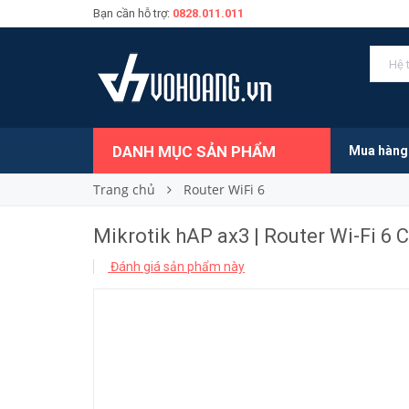
Bạn cần hỗ trợ:
0828.011.011
4.650.000₫
Giá bán:
DANH MỤC SẢN PHẨM
Mua hàng
Trang chủ
Router WiFi 6
Mikrotik hAP ax3 | Router Wi-Fi 6
Đánh giá sản phẩm này