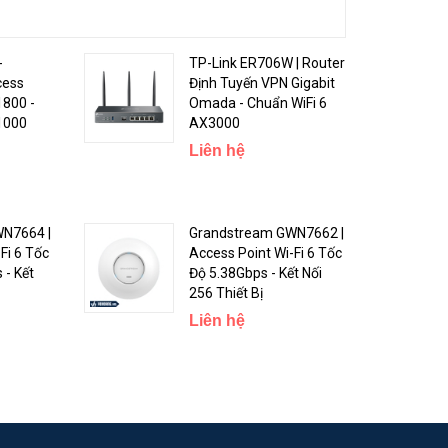
-
TP-Link ER706W | Router
cess
Định Tuyến VPN Gigabit
1800 -
Omada - Chuẩn WiFi 6
 1000
AX3000
Liên hệ
N7664 |
Grandstream GWN7662 |
Fi 6 Tốc
Access Point Wi-Fi 6 Tốc
 - Kết
Độ 5.38Gbps - Kết Nối
256 Thiết Bị
Liên hệ