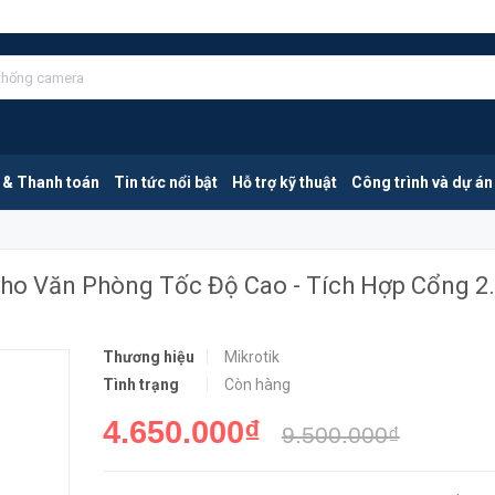
Mikrotik hAP ax3 | Router Wi-Fi 6 Cho Văn Phòng Tốc Độ Cao - Tích Hợp Cổng 2.5G
MUA NGA
 & Thanh toán
Tin tức nổi bật
Hỗ trợ kỹ thuật
Công trình và dự án
 Cho Văn Phòng Tốc Độ Cao - Tích Hợp Cổng 2
Thương hiệu
Mikrotik
Tình trạng
Còn hàng
4.650.000₫
9.500.000₫