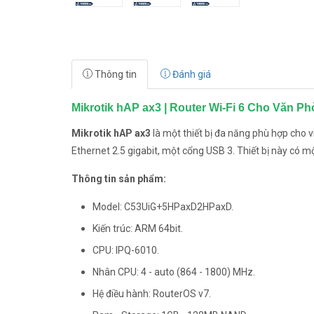
Thông tin
Đánh giá
Mikrotik hAP ax3 | Router Wi-Fi 6 Cho Văn P
Mikrotik hAP ax3
là một thiết bị đa năng phù hợp cho v
Ethernet 2.5 gigabit, một cổng USB 3. Thiết bị này có m
Thông tin sản phẩm:
Model: C53UiG+5HPaxD2HPaxD.
Kiến trúc: ARM 64bit.
CPU: IPQ-6010.
Nhân CPU: 4 - auto (864 - 1800) MHz.
Hệ điều hành: RouterOS v7.