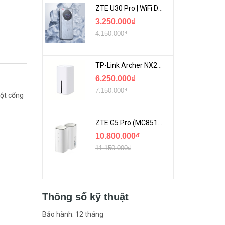
ZTE U30 Pro | WiFi Di Động 5G Tốc Độ Lên Đến 500Mbps, Màn Hình Cảm Ứng
3.250.000₫
4.150.000₫
TP-Link Archer NX200 | Bộ Phát WiFi Dùng Sim 5G Tốc Độ Cao Mới FullBox
6.250.000₫
7.150.000₫
một cổng
ZTE G5 Pro (MC8512) | Router 5G WiFi7 Be7200 Hỗ Trợ Băng Tần 6Ghz Cực Mạnh
10.800.000₫
11.150.000₫
Thông số kỹ thuật
Bảo hành: 12 tháng