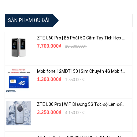
SẢN PHẨM ƯU ĐÃI
NoYaFa
ZTE U60 Pro | Bộ Phát 5G Cầm Tay Tích Hợp Công Nghệ WiFi 7, Pin 10000mAh
7.700.000₫
10.500.000₫
Mobifone 12MDT150 | Sim Chuyên 4G Mobifone Dung Lượng Cao 500GB/Tháng Gói 1 Năm
1.300.000₫
1.550.000₫
<Hotline: 0828.011.011 - (028)7300.2021 - VoHoang.vn>
ZTE U30 Pro | WiFi Di Động 5G Tốc Độ Lên Đến 500Mbps, Màn Hình Cảm Ứng
3.250.000₫
4.150.000₫