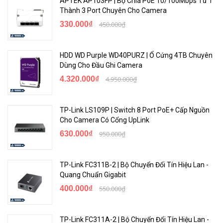
APTEK AP103FP | Bộ Chia PoE 10/100Mbps Từ 1
Thành 3 Port Chuyên Cho Camera
330.000₫
450.000₫
HDD WD Purple WD40PURZ | Ổ Cứng 4TB Chuyên
Dùng Cho Đầu Ghi Camera
4.320.000₫
4.950.000₫
TP-Link LS109P | Switch 8 Port PoE+ Cấp Nguồn
Cho Camera Có Cổng UpLink
630.000₫
950.000₫
TP-Link FC311B-2 | Bộ Chuyển Đổi Tín Hiệu Lan -
Quang Chuẩn Gigabit
400.000₫
550.000₫
TP-Link FC311A-2 | Bộ Chuyển Đổi Tín Hiệu Lan -