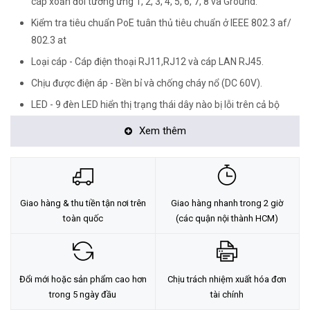
cáp xoắn đôi tương ứng 1, 2, 3, 4, 5, 6, 7, 8 và Ground.
Kiểm tra tiêu chuẩn PoE tuân thủ tiêu chuẩn ở IEEE 802.3 af/
802.3 at
Loại cáp - Cáp điện thoại RJ11,RJ12 và cáp LAN RJ45.
Chịu được điện áp - Bền bỉ và chống cháy nổ (DC 60V).
LED - 9 đèn LED hiển thị trạng thái dây nào bị lỗi trên cả bộ
phát và điều khiển từ xa.
Xem thêm
Model - Công tắc kiểm tra nhanh và chậm.
Khi pin yếu đèn nguồn sẽ tự động nhấp nháy báo hiệu cần thay
thế
Giao hàng & thu tiền tận nơi trên
Chứng chỉ - Chứng chỉ CE/ROHS/REACH đã được phê duyệt.
Giao hàng nhanh trong 2 giờ
toàn quốc
(các quận nội thành HCM)
Đổi mới hoặc sản phẩm cao hơn
Chịu trách nhiệm xuất hóa đơn
trong 5 ngày đầu
tài chính