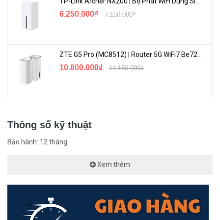
TP-Link Archer NX200 | Bộ Phát WiFi Dùng Sim 5G Tốc Độ Cao Mới FullBox
6.250.000₫
7.150.000₫
ZTE G5 Pro (MC8512) | Router 5G WiFi7 Be7200 Hỗ Trợ Băng Tần 6Ghz Cực Mạnh
10.800.000₫
11.150.000₫
Thông số kỹ thuật
Bảo hành: 12 tháng
Xem thêm