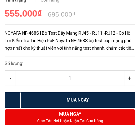
Tình trạng
Còn hàng
555.000₫
695.000₫
NOYAFA NF-468S | Bộ Test Dây Mạng RJ45 - RJ11 -RJ12 - Có Hỗ
Trợ Kiểm Tra Tín Hiệu PoE Noyafa NF-468S bộ test cáp mạng phù
hợp nhất cho kỹ thuật viên với tính năng test nhanh, chậm các tiêu
chuẩn cáp RJ45, RJ11 và RJ12, ngoài ra điểm nổi bật của NF...
Số lượng:
-
+
MUA NGAY
MUA NGAY
Giao Tận Nơi Hoặc Nhận Tại Cửa Hàng