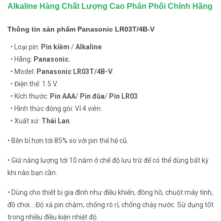
Alkaline Hàng Chất Lượng Cao Phân Phối Chính Hãng
Thông tin sản phẩm Panasonic LR03T/4B-V
• Loại pin:
Pin kiềm
/
Alkaline
.
• Hãng:
Panasonic.
• Model:
Panasonic LR03T/4B-V
.
• Điện thế: 1.5 V.
• Kích thước:
Pin AAA
/
Pin đũa
/
Pin LR03
.
• Hình thức đóng gói: Vỉ 4 viên.
• Xuất xứ:
Thái Lan
.
• Bền bỉ hơn tới 85% so với pin thế hệ cũ.
• Giữ năng lượng tới 10 năm ở chế độ lưu trữ để có thể dùng bất kỳ
khi nào bạn cần.
• Dùng cho thiết bị gia đình như điều khiển, đồng hồ, chuột máy tính,
đồ chơi....Độ xả pin chậm, chống rò rỉ, chống chảy nước. Sử dụng tốt
trong nhiều điều kiện nhiệt độ.