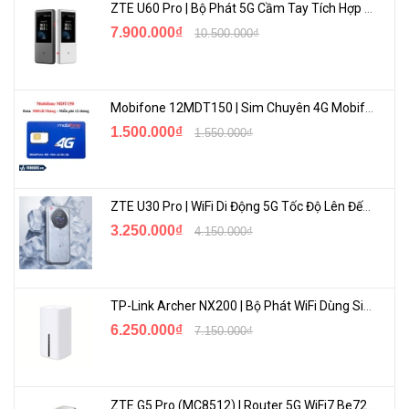
ZTE U60 Pro | Bộ Phát 5G Cầm Tay Tích Hợp Công Nghệ WiFi 7, Pin 10000mAh
7.900.000₫
10.500.000₫
Mobifone 12MDT150 | Sim Chuyên 4G Mobifone Dung Lượng Cao 500GB/Tháng Gói 1 Năm
1.500.000₫
1.550.000₫
ZTE U30 Pro | WiFi Di Động 5G Tốc Độ Lên Đến 500Mbps, Màn Hình Cảm Ứng
3.250.000₫
4.150.000₫
TP-Link Archer NX200 | Bộ Phát WiFi Dùng Sim 5G Tốc Độ Cao Mới FullBox
6.250.000₫
7.150.000₫
ZTE G5 Pro (MC8512) | Router 5G WiFi7 Be7200 Hỗ Trợ Băng Tần 6Ghz Cực Mạnh