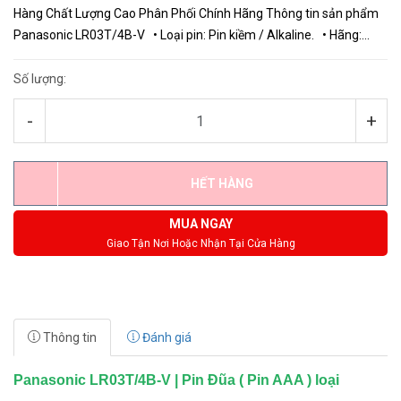
Hàng Chất Lượng Cao Phân Phối Chính Hãng Thông tin sản phẩm
Panasonic LR03T/4B-V • Loại pin: Pin kiềm / Alkaline. • Hãng:
Panasonic. • Model: Panasonic LR03T/4...
Số lượng:
-
+
HẾT HÀNG
MUA NGAY
Giao Tận Nơi Hoặc Nhận Tại Cửa Hàng
Thông tin
Đánh giá
Panasonic LR03T/4B-V | Pin Đũa ( Pin AAA ) loại