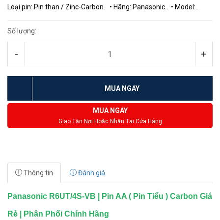
Loại pin: Pin than / Zinc-Carbon. • Hãng: Panasonic. • Model:
Panasonic Hyper R6UT/4...
Số lượng:
-
+
MUA NGAY
MUA NGAY
Giao Tận Nơi Hoặc Nhận Tại Cửa Hàng
Thông tin
Đánh giá
Panasonic R6UT/4S-VB | Pin AA ( Pin Tiểu ) Carbon Giá
Rẻ | Phân Phối Chính Hãng