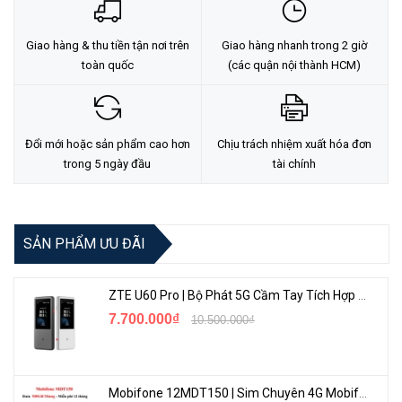
Giao hàng & thu tiền tận nơi trên
Giao hàng nhanh trong 2 giờ
toàn quốc
(các quận nội thành HCM)
Đổi mới hoặc sản phẩm cao hơn
Chịu trách nhiệm xuất hóa đơn
trong 5 ngày đầu
tài chính
SẢN PHẨM ƯU ĐÃI
ZTE U60 Pro | Bộ Phát 5G Cầm Tay Tích Hợp Công Nghệ WiFi 7, Pin 10000mAh
7.700.000₫
10.500.000₫
Mobifone 12MDT150 | Sim Chuyên 4G Mobifone Dung Lượng Cao 500GB/Tháng Gói 1 Năm