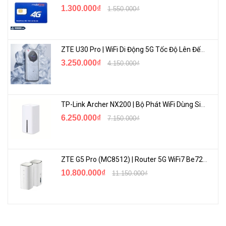
1.300.000₫
1.550.000₫
ZTE U30 Pro | WiFi Di Động 5G Tốc Độ Lên Đến 500Mbps, Màn Hình Cảm Ứng
3.250.000₫
4.150.000₫
TP-Link Archer NX200 | Bộ Phát WiFi Dùng Sim 5G Tốc Độ Cao Mới FullBox
6.250.000₫
7.150.000₫
ZTE G5 Pro (MC8512) | Router 5G WiFi7 Be7200 Hỗ Trợ Băng Tần 6Ghz Cực Mạnh
10.800.000₫
11.150.000₫