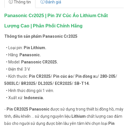
Thông tin
Đánh giá
Panasonic Cr2025 | Pin 3V Cúc Áo Lithium Chất
Lượng Cao | Phân Phối Chính Hãng
Thông tin sản phẩm Panasonic Cr2025
• Loại pin:
Pin Lithium.
• Hãng:
Panasonic.
• Model:
Panasonic CR2025.
• Điện thế: 3 V.
• Kích thước:
Pin
CR2025
/
Pin cúc áo
/
Pin đồng x
u/
280-205
/
5003LC
/
BR2025
/
DL2025
/
ECR2025
/
SB-T14.
• Hình thức đóng gói:1 viên.
• Xuất xứ:
Indonesia.
-
Pin CR2025 Panasonic
được sử dụng trong thiết bị đồng hồ, máy
tính, điều khiển … sử dụng nguyên liệu
Lithium
chất lượng cao đảm
bảo cho người sử dụng được bền lâu yên tâm khi chọn loại
Pin