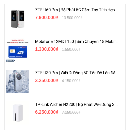
ZTE U60 Pro | Bộ Phát 5G Cầm Tay Tích Hợp Công Nghệ WiFi 7, Pin 10000mAh
7.900.000₫
10.500.000₫
Mobifone 12MDT150 | Sim Chuyên 4G Mobifone Dung Lượng Cao 500GB/Tháng Gói 1 Năm
1.300.000₫
1.550.000₫
ZTE U30 Pro | WiFi Di Động 5G Tốc Độ Lên Đến 500Mbps, Màn Hình Cảm Ứng
3.250.000₫
4.150.000₫
TP-Link Archer NX200 | Bộ Phát WiFi Dùng Sim 5G Tốc Độ Cao Mới FullBox
6.250.000₫
7.150.000₫