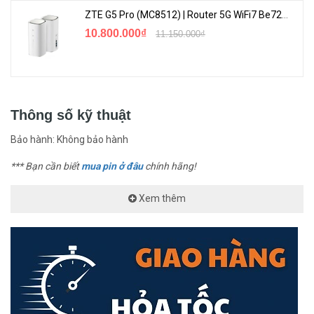
ZTE G5 Pro (MC8512) | Router 5G WiFi7 Be7200 Hỗ Trợ Băng Tần 6Ghz Cực Mạnh
10.800.000₫
11.150.000₫
Thông số kỹ thuật
Bảo hành: Không bảo hành
*** Bạn cần biết
mua pin ở đâu
chính hãng!
Xem thêm