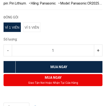
pin: Pin Lithium. • Hãng: Panasonic. • Model: Panasonic CR2025.
• Điện thế: 3 V. &nb...
ĐÓNG GÓI
VỈ 1 VIÊN
VỈ 5 VIÊN
Số lượng:
-
+
MUA NGAY
MUA NGAY
Giao Tận Nơi Hoặc Nhận Tại Cửa Hàng