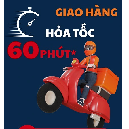
Tích Hợp Cổng RJ45
Ngoài việc kết nối bằng Wi-Fi, ProLink DL-7203E còn hỗ trợ bạn kết
nối thiết bị bằng cổng WAN/LAN với tốc độ cao 10/100Mbps. Bạn
có thể thỏa sức tùy chọn kết nối theo từng công việc của mình.