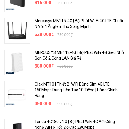
615.000₫
790.000₫
<Hotline: 0828.011.011 - (028)7300.2021 - VoHoang.vn>
Mercusys MB115-4G | Bộ Phát Wi-Fi 4G LTE Chuẩn
N Với 4 Ăngten Thu Sóng Mạnh
629.000₫
750.000₫
MERCUSYS MB112-4G | Bộ Phát WiFi 4G Siêu Nhỏ
Gọn Có 2 Cổng LAN Giá Rẻ
680.000₫
750.000₫
Olax MT10 | Thiết Bị WiFi Dùng Sim 4G LTE
150Mbps Dùng Liên Tục 10 Tiếng | Hàng Chính
Hãng
690.000₫
990.000₫
Tenda 4G180 v4.0 | Bộ Phát WiFi 4G Với Cộng
Nghệ WiFi 6 Tốc Độ Cao 286Mbps