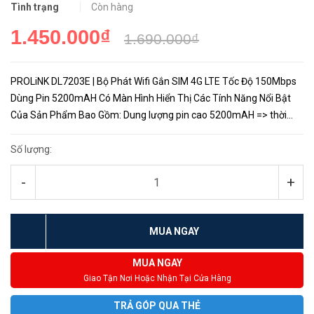
Tình trạng
Còn hàng
1.450.000₫
1.690.000₫
PROLiNK DL7203E | Bộ Phát Wifi Gắn SIM 4G LTE Tốc Độ 150Mbps
Dùng Pin 5200mAH Có Màn Hình Hiển Thị Các Tính Năng Nổi Bật
Của Sản Phẩm Bao Gồm: Dung lượng pin cao 5200mAH => thời
gian sử dụng liên tục lên đến 10 giờ Cổng RJ45 tích hợp...
Số lượng:
-
+
MUA NGAY
MUA NGAY
Giao Tận Nơi Hoặc Nhận Tại Cửa Hàng
TRẢ GÓP QUA THẺ