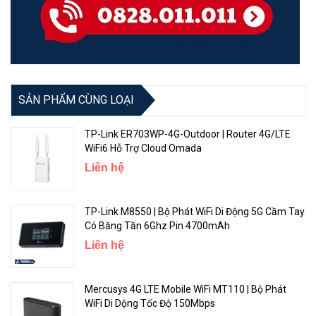
SẢN PHẨM CÙNG LOẠI
Hình ảnh thực tế bộ phát WiFi 4G ProLink 7203E-B
TP-Link ER703WP-4G-Outdoor | Router 4G/LTE
WiFi6 Hỗ Trợ Cloud Omada
Liên hệ
TP-Link M8550 | Bộ Phát WiFi Di Động 5G Cầm Tay
Có Băng Tần 6Ghz Pin 4700mAh
Liên hệ
Mercusys 4G LTE Mobile WiFi MT110 | Bộ Phát
WiFi Di Dộng Tốc Độ 150Mbps