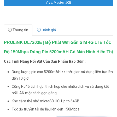
Visa, Master, JCB
Thông tin
Đánh giá
PROLiNK DL7203E | Bộ Phát Wifi Gắn SIM 4G LTE Tốc
Độ 150Mbps Dùng Pin 5200mAH Có Màn Hình Hiển Thị
Các Tính Năng Nổi Bật Của Sản Phẩm Bao Gồm:
Dung lượng pin cao 5200mAH => thời gian sử dụng liên tục lên
đến 10 giờ
Cổng RJ45 tích hợp: thích hợp cho nhiều dịch vụ sử dụng kết
nối LAN một cách gọn gàng
Khe cắm thẻ nhớ microSD HC: Up to 64GB
Tốc độ truyền tải dữ liệu lên đến 150Mbps