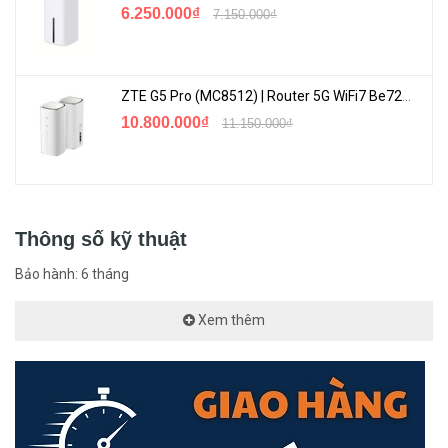
6.250.000₫
7.150.000₫
Xuất xứ
Trung Quốc
<Hotline: 0828.011.011 - (028)7300.2021 - VoHoang.vn>
ZTE G5 Pro (MC8512) | Router 5G WiFi7 Be7200 Hỗ Trợ Băng Tần 6Ghz Cực Mạnh
10.800.000₫
11.150.000₫
Thông số kỹ thuật
Bảo hành: 6 tháng
Xem thêm