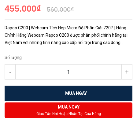
455.000₫
560.000₫
Rapoo C200 | Webcam Tích Hợp Micro Độ Phân Giải 720P | Hàng
Chính Hãng Webcam Rapoo C200 được phân phối chính hãng tại
Việt Nam với những tính năng cao cấp nổi trội trong các dòng
webcam độ phân giải 720P. Khi sở hữu Rapoo C200 bạn sẽ có một
webca...
Số lượng:
-
+
MUA NGAY
MUA NGAY
Giao Tận Nơi Hoặc Nhận Tại Cửa Hàng