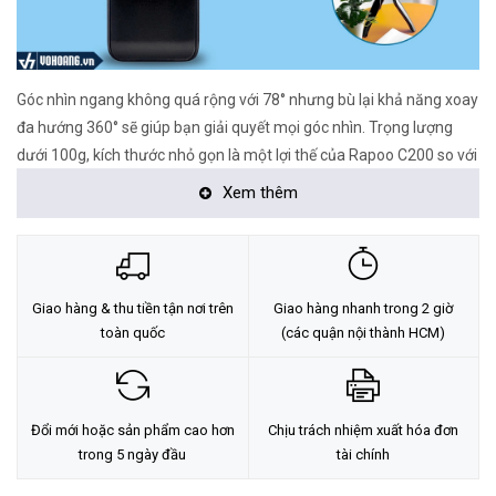
Góc nhìn ngang không quá rộng với 78° nhưng bù lại khả năng xoay
đa hướng 360° sẽ giúp bạn giải quyết mọi góc nhìn. Trọng lượng
dưới 100g, kích thước nhỏ gọn là một lợi thế của Rapoo C200 so với
các đối thủ cạnh tranh khác.
Xem thêm
Giao hàng & thu tiền tận nơi trên
Giao hàng nhanh trong 2 giờ
toàn quốc
(các quận nội thành HCM)
Đổi mới hoặc sản phẩm cao hơn
Chịu trách nhiệm xuất hóa đơn
trong 5 ngày đầu
tài chính
Rapoo C200 hứa hẹn sẽ trở thành trợ thủ đắc lực cho các bạn học