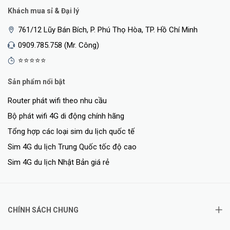
Recommended Users
60
Khách mua sỉ & Đại lý
Antenna Gain
2.4 GHz: 5 dBi 5 GHz: 6 dBi
761/12 Lũy Bán Bích, P. Phú Thọ Hòa, TP. Hồ Chí Minh
0909.785.758 (Mr. Công)
Power Supply
DC 12V/2.5A
⭐⭐⭐⭐⭐
Dimensions (W x D x H)
190 mm x 190 mm x 41 mm
Sản phẩm nổi bật
Warranty
3 Years
Router phát wifi theo nhu cầu
<Hotline: 0828.011.011 - (028)7300.2021 - VoHoang.vn>
Bộ phát wifi 4G di động chính hãng
Tổng hợp các loại sim du lịch quốc tế
Bảo hành
Sim 4G du lịch Trung Quốc tốc độ cao
Bảo hành: 36 tháng
Sim 4G du lịch Nhật Bản giá rẻ
>>> Xem thêm về
router Wifi 6
CHÍNH SÁCH CHUNG