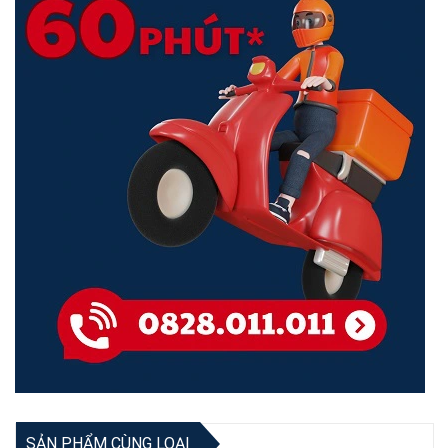
giờ trở nên dễ dàng đến vậy chỉ cần cấp nguồn cho thiết bị và trải
nghiệm internet tốc độ cao mọi nơi.
Tốc độ tên lửa, không thể chờ đợi
Được trang bị công nghệ Wi-Fi 6 như OFDMA, 1024 QAM và chuẩn
802.11ax mới nhất, 3200GX PRO đạt tốc độ cực nhanh, 3200Mbps,
nâng cao trải nghiệm mạng tổng thể cho người dùng.
SẢN PHẨM CÙNG LOẠI