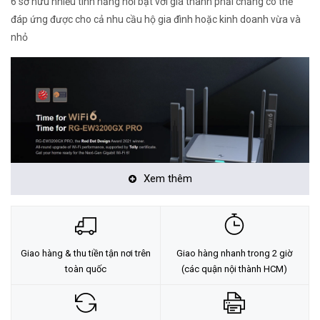
6 sở hữu nhiều tính năng nổi bật với giá thành phải chăng có thể
đáp ứng được cho cả nhu cầu hộ gia đình hoặc kinh doanh vừa và
nhỏ
Xem thêm
Vậy những đặc điểm nào của Ruijie RG-EW3200GX mà bạn nên
biết?
Giao hàng & thu tiền tận nơi trên
Giao hàng nhanh trong 2 giờ
toàn quốc
(các quận nội thành HCM)
Được hỗ trợ bởi Chipset cấp doanh nghiệp
Tolly chứng minh rằng EW3200GX PRO thể hiện hiệu suất mạng ổn
định hơn ở nhiều kết nối. Với chứng chỉ được cấp bởi công ty Tolly,