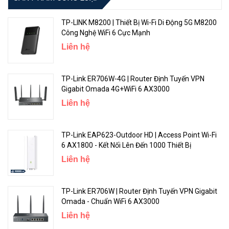
TP-LINK M8200 | Thiết Bị Wi-Fi Di Động 5G M8200
Công Nghệ WiFi 6 Cực Mạnh
Liên hệ
TP-Link ER706W-4G | Router Định Tuyến VPN
Gigabit Omada 4G+WiFi 6 AX3000
Liên hệ
Ấn Tượng Reyee Mesh - Xây dựng nhiều giải pháp linh hoạt cho
mạng của bạn
TP-Link EAP623-Outdoor HD | Access Point Wi-Fi
Với Reyee Mesh, Ruijie RG-EW3200GX PRO có thể liên kết với nhau
6 AX1800 - Kết Nối Lên Đến 1000 Thiết Bị
trở thành 1 hệ thống wifi Mesh với một SSID duy nhất. Khi di chuyển
Liên hệ
qua nhiều khu vực khác nhau bạn không cần phải kết nối lại Reyee
Mesh sẽ giúp bạn kết nối đến bộ phát có tín hiệu tốt nhất
TP-Link ER706W | Router Định Tuyến VPN Gigabit
Omada - Chuẩn WiFi 6 AX3000
Liên hệ