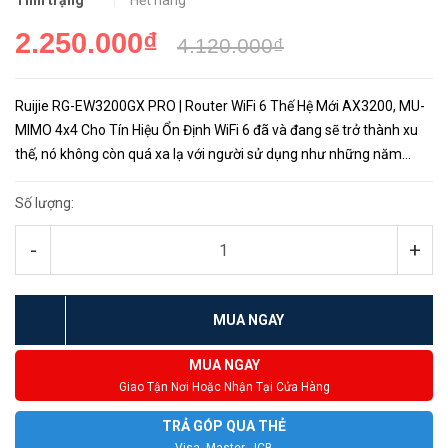
Tình trạng
Hết hàng
2.250.000₫
4.120.000₫
Ruijie RG-EW3200GX PRO | Router WiFi 6 Thế Hệ Mới AX3200, MU-
MIMO 4x4 Cho Tín Hiệu Ổn Định WiFi 6 đã và đang sẽ trở thành xu
thế, nó không còn quá xa lạ với người sử dụng như những năm
2019-2020 và bạn có thể dễ dàng bắt gặp 1 thiết vị router wifi...
Số lượng:
-
+
MUA NGAY
MUA NGAY
Giao Tận Nơi Hoặc Nhận Tại Cửa Hàng
TRẢ GÓP QUA THẺ