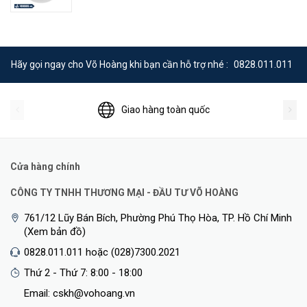
Thông số kỹ thuật chi tiết Ruijie RG-EW3200GX PRO
Wi-Fi Standards
Wi-Fi 6 (802.11ax)
Hãy gọi ngay cho Võ Hoàng khi bạn cần hỗ trợ nhé :
0828.011.011
MIMO
2.4 GHz: 4×4 5 GHz: 4×4
Giao hàng toàn quốc
Antennas
8
1 x 10/100/1000 Base-T WAN
Interface
Port, 4 x 10/100/1000 Base-T
Cửa hàng chính
LAN Ports
CÔNG TY TNHH THƯƠNG MẠI - ĐẦU TƯ VÕ HOÀNG
Weight
0.8 kg (packages not included)
761/12 Lũy Bán Bích, Phường Phú Thọ Hòa, TP. Hồ Chí Minh
VPN, Beamforming, OFDMA,
(Xem bản đồ)
Advanced Technology
IPv6
0828.011.011 hoặc (028)7300.2021
Thứ 2 - Thứ 7: 8:00 - 18:00
2.4 GHz: 800 Mbps 5 GHz:
Max. Wi-Fi Speed
2402 Mbps
Email: cskh@vohoang.vn