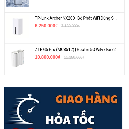
Hỗ trợ đồng thời kết nối nhiều thiết bị
MU-MIMO cùng với công nghệ OFDMA cải thiện đáng kể hiệu suất
TP-Link Archer NX200 | Bộ Phát WiFi Dùng Sim 5G Tốc Độ Cao Mới FullBox
mạng cho nhiều thiết bị đầu cuối. Ruijie RG-EW3200GX PRO cho
6.250.000₫
7.150.000₫
phép kết nối đến 60 thiết bị đồng thời, đây là một trong những
thông số mà người sử dụng rất quan tâm
ZTE G5 Pro (MC8512) | Router 5G WiFi7 Be7200 Hỗ Trợ Băng Tần 6Ghz Cực Mạnh
10.800.000₫
11.150.000₫
Nhận tín hiệu mạnh mẽ, cảm giác như không có vật cản ở giữa
Với 8 anten đa hướng việc phủ sóng không gian của bạn chưa bao