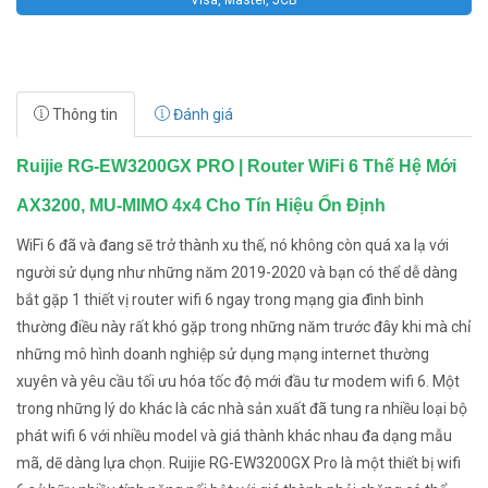
Visa, Master, JCB
Thông tin
Đánh giá
Ruijie RG-EW3200GX PRO | Router WiFi 6 Thế Hệ Mới
AX3200, MU-MIMO 4x4 Cho Tín Hiệu Ổn Định
WiFi 6 đã và đang sẽ trở thành xu thế, nó không còn quá xa lạ với
người sử dụng như những năm 2019-2020 và bạn có thể dễ dàng
bắt gặp 1 thiết vị router wifi 6 ngay trong mạng gia đình bình
thường điều này rất khó gặp trong những năm trước đây khi mà chỉ
những mô hình doanh nghiệp sử dụng mạng internet thường
xuyên và yêu cầu tối ưu hóa tốc độ mới đầu tư modem wifi 6. Một
trong những lý do khác là các nhà sản xuất đã tung ra nhiều loại bộ
phát wifi 6 với nhiều model và giá thành khác nhau đa dạng mẫu
mã, dẽ dàng lựa chọn. Ruijie RG-EW3200GX Pro là một thiết bị wifi