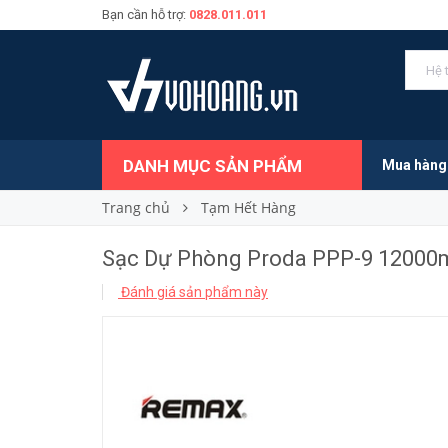
Bạn cần hỗ trợ:
0828.011.011
Sạc Dự Phòng Proda PPP-9 12000mah
270.000₫
Giá bán:
DANH MỤC SẢN PHẨM
Mua hàng
Trang chủ
Tạm Hết Hàng
Sạc Dự Phòng Proda PPP-9 12000
Đánh giá sản phẩm này