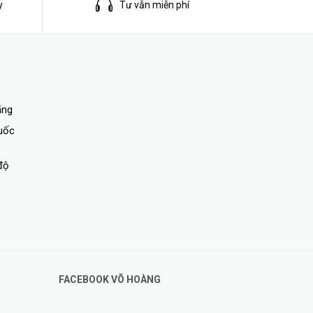
y
Tư vẫn miễn phí
ãng
quốc
 kết nối
độ
.
FACEBOOK VÕ HOÀNG