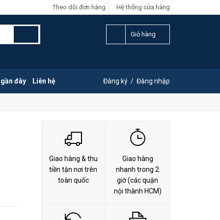
Theo dõi đơn hàng
Hệ thống cửa hàng
LIÊN HỆ ĐẶT HÀNG
Y
0828.011.011
Giỏ hàng
 gần đây
Liên hệ
Đăng ký
/
Đăng nhập
Giao hàng & thu
Giao hàng
tiền tận nơi trên
nhanh trong 2
toàn quốc
giờ (các quận
nội thành HCM)