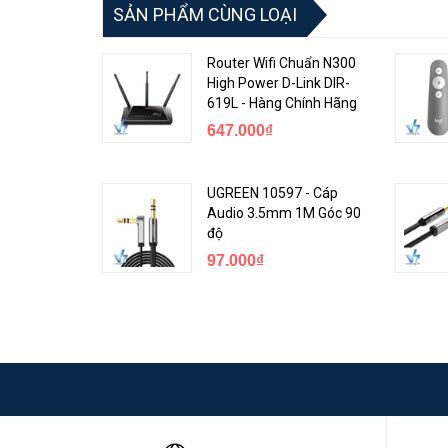
SẢN PHẨM CÙNG LOẠI
Router Wifi Chuẩn N300
High Power D-Link DIR-
619L - Hàng Chính Hãng
647.000₫
Sử dụng cổng sạc thiết bị MicroUSB cùng với 2 cổng USB 
UGREEN 10597 - Cáp
Audio 3.5mm 1M Góc 90
độ
97.000₫