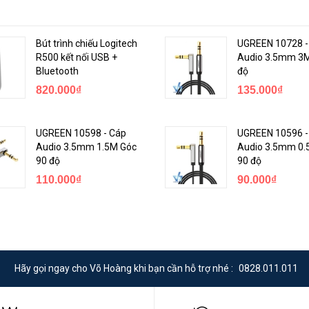
Bút trình chiếu Logitech
UGREEN 10728 -
R500 kết nối USB +
Audio 3.5mm 3M
Bluetooth
độ
820.000₫
135.000₫
out 1A và 2.1A giúp bạn có thể sạc cùng lúc 2 thiết bị.
UGREEN 10598 - Cáp
UGREEN 10596 -
Audio 3.5mm 1.5M Góc
Audio 3.5mm 0.
90 độ
90 độ
110.000₫
90.000₫
Hãy gọi ngay cho Võ Hoàng khi bạn cần hỗ trợ nhé :
0828.011.011