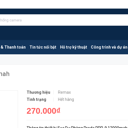
MUA NGA
 & Thanh toán
Tin tức nổi bật
Hỗ trợ kỹ thuật
Công trình và dự án
mah
Thương hiệu
Remax
Tình trạng
Hết hàng
270.000₫