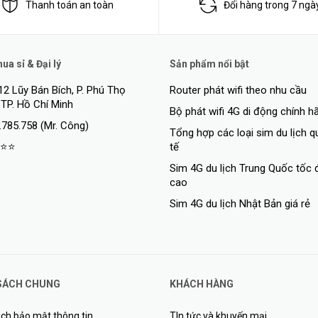
Thanh toán an toàn
Đổi hàng trong 7 ngà
a sỉ & Đại lý
Sản phẩm nổi bật
12 Lũy Bán Bích, P. Phú Thọ
Router phát wifi theo nhu cầu
 TP. Hồ Chí Minh
Bộ phát wifi 4G di động chính h
.785.758 (Mr. Công)
Tổng hợp các loại sim du lịch 
⭐⭐
tế
c nhanh kèm theo đó là khả năng tự ngắt điện khi sạc đầy hoặc khi không
Sim 4G du lịch Trung Quốc tốc 
rất nhiều chi phí mà còn đảm bảo an toàn cho các thiết bị di động của bạn
cao
Sim 4G du lịch Nhật Bản giá rẻ
SÁCH CHUNG
KHÁCH HÀNG
ch bảo mật thông tin
TIn tức và khuyến mại