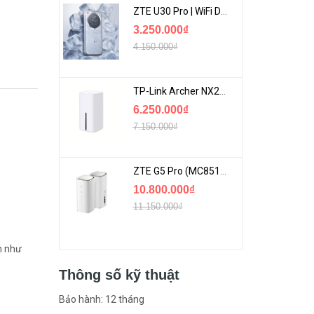
ZTE U30 Pro | WiFi Di Động 5G Tốc Độ Lên Đến 500Mbps, Màn Hình Cảm Ứng
3.250.000₫
4.150.000₫
TP-Link Archer NX200 | Bộ Phát WiFi Dùng Sim 5G Tốc Độ Cao Mới FullBox
6.250.000₫
7.150.000₫
ZTE G5 Pro (MC8512) | Router 5G WiFi7 Be7200 Hỗ Trợ Băng Tần 6Ghz Cực Mạnh
10.800.000₫
11.150.000₫
m như
Thông số kỹ thuật
Bảo hành: 12 tháng