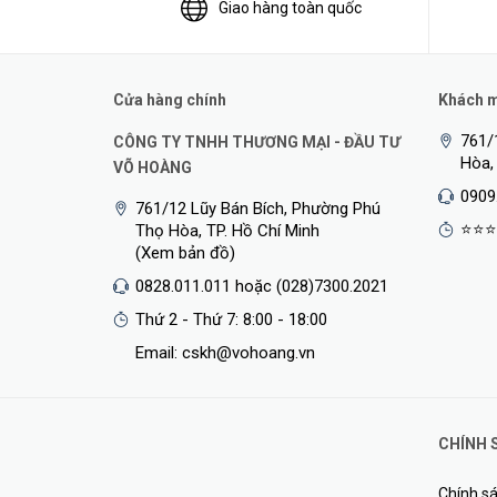
Giao hàng toàn quốc
Cửa hàng chính
Khách mu
761/
CÔNG TY TNHH THƯƠNG MẠI - ĐẦU TƯ
Hòa,
VÕ HOÀNG
0909
761/12 Lũy Bán Bích, Phường Phú
⭐⭐⭐
Thọ Hòa, TP. Hồ Chí Minh
Với khả năng truyền tài dòng điện ổn định, thời gian sạ
(Xem bản đồ)
với các thiết bị di động không những giúp bạn tiết kiệm 
0828.011.011 hoặc (028)7300.2021
Thứ 2 - Thứ 7: 8:00 - 18:00
Email: cskh@vohoang.vn
CHÍNH 
Chính sá