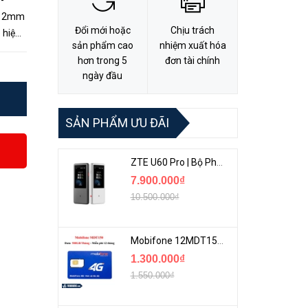
-
x 12mm
Đổi mới hoặc
Chịu trách
 hiệu
sản phẩm cao
nhiệm xuất hóa
 nạp
hơn trong 5
đơn tài chính
ngày đầu
SẢN PHẨM ƯU ĐÃI
ZTE U60 Pro | Bộ Phát 5G Cầm Tay Tích Hợp Công Nghệ WiFi 7, Pin 10000mAh
7.900.000₫
10.500.000₫
Mobifone 12MDT150 | Sim Chuyên 4G Mobifone Dung Lượng Cao 500GB/Tháng Gói 1 Năm
1.300.000₫
1.550.000₫