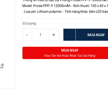
Thông tin thiết bị Sạc Dự Phòng Proda PPP-9 12000mah 
Model: Proda PPP-9 12000mAh - Kích thước: 100 x 60 
- Loại pin: Lithium polymer - Tính năng khác: Đèn LED báo
% pin. - Dung lượng định mức: 6000 - 8000 mAh - Điện áp
thiết ...
Số lượng:
-
+
MUA NGAY
MUA NGAY
Giao Tận Nơi Hoặc Nhận Tại Cửa Hàng