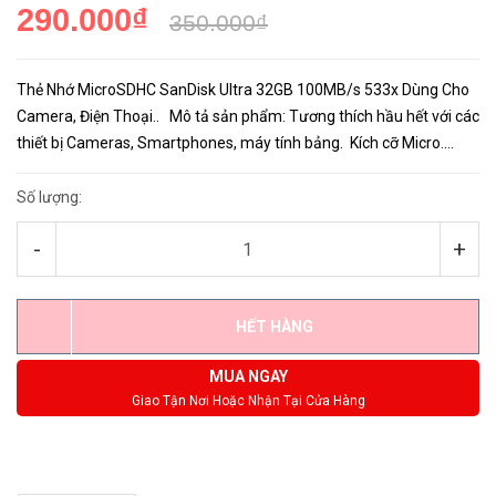
290.000₫
350.000₫
Thẻ Nhớ MicroSDHC SanDisk Ultra 32GB 100MB/s 533x Dùng Cho
Camera, Điện Thoại.. Mô tả sản phẩm: Tương thích hầu hết với các
thiết bị Cameras, Smartphones, máy tính bảng. Kích cỡ Micro.
Chuẩn thẻ Class 10. Tốc độ truyền tả...
Số lượng:
-
+
HẾT HÀNG
MUA NGAY
Giao Tận Nơi Hoặc Nhận Tại Cửa Hàng