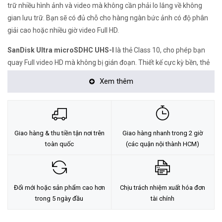
trữ nhiều hình ảnh và video mà không cần phải lo lắng về không
gian lưu trữ. Bạn sẽ có đủ chỗ cho hàng ngàn bức ảnh có độ phân
giải cao hoặc nhiều giờ video Full HD.
SanDisk Ultra microSDHC UHS-I
là thẻ Class 10, cho phép bạn
quay Full video HD mà không bị gián đoạn. Thiết kế cực kỳ bền, thẻ
nhớ không thấm nước, chịu được nhiệt độ cao, X-ray, nam châm ,
Xem thêm
và chống sốc.
Thẻ nhớ
32GB
SanDisk Ultra microSDHC UHS-I
Class 10 Tốc độ
đọc lên đến 80 MB/s cho phép bạn nhanh chóng chuyển hình ảnh
và video từ điện thoại thông minh của bạn đến máy tính bảng hoặc
Giao hàng & thu tiền tận nơi trên
Giao hàng nhanh trong 2 giờ
máy tính của bạn.
toàn quốc
(các quận nội thành HCM)
<Hotline: 0828.011.011 - (028)7300.2021 - VoHoang.vn>
Đổi mới hoặc sản phẩm cao hơn
Chịu trách nhiệm xuất hóa đơn
trong 5 ngày đầu
tài chính