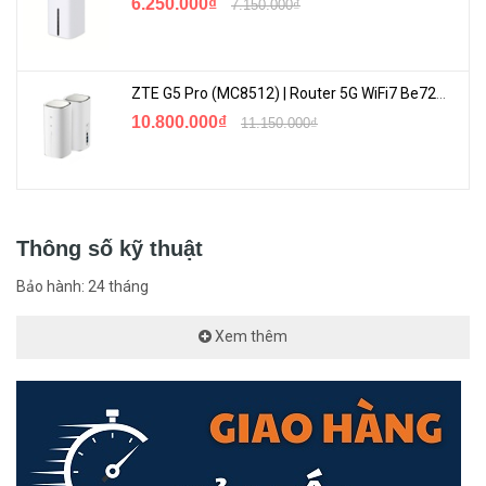
6.250.000₫
7.150.000₫
ZTE G5 Pro (MC8512) | Router 5G WiFi7 Be7200 Hỗ Trợ Băng Tần 6Ghz Cực Mạnh
10.800.000₫
11.150.000₫
Thông số kỹ thuật
Bảo hành: 24 tháng
Xem thêm