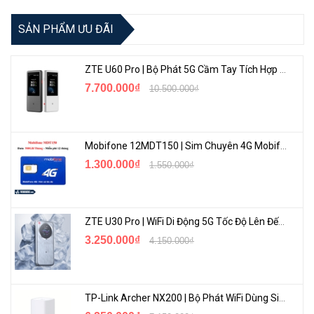
SẢN PHẨM ƯU ĐÃI
ZTE U60 Pro | Bộ Phát 5G Cầm Tay Tích Hợp Công Nghệ WiFi 7, Pin 10000mAh
7.700.000₫
10.500.000₫
Mobifone 12MDT150 | Sim Chuyên 4G Mobifone Dung Lượng Cao 500GB/Tháng Gói 1 Năm
1.300.000₫
1.550.000₫
ZTE U30 Pro | WiFi Di Động 5G Tốc Độ Lên Đến 500Mbps, Màn Hình Cảm Ứng
3.250.000₫
4.150.000₫
TP-Link Archer NX200 | Bộ Phát WiFi Dùng Sim 5G Tốc Độ Cao Mới FullBox