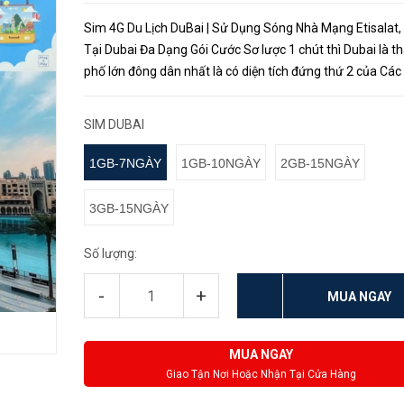
Sim 4G Du Lịch DuBai | Sử Dụng Sóng Nhà Mạng Etisalat,
Tại Dubai Đa Dạng Gói Cước Sơ lược 1 chút thì Dubai là t
phố lớn đông dân nhất là có diện tích đứng thứ 2 của Các
Vương Quốc Ả Rập Thống Nhất (UAE), là điểm hấp dẫn k
du lịch...
SIM DUBAI
1GB-7NGÀY
1GB-10NGÀY
2GB-15NGÀY
3GB-15NGÀY
Số lượng:
-
+
MUA NGAY
MUA NGAY
Giao Tận Nơi Hoặc Nhận Tại Cửa Hàng