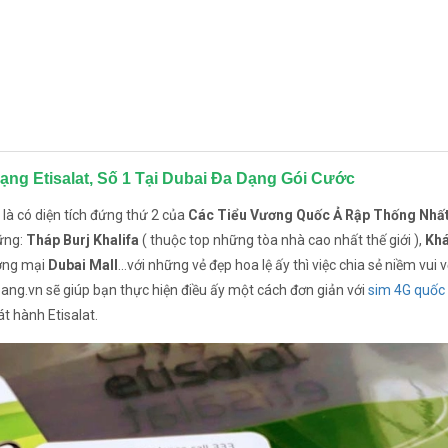
ng Etisalat, Số 1 Tại Dubai Đa Dạng Gói Cước
 là có diện tích đứng thứ 2 của
Các Tiểu Vương Quốc Ả Rập Thống Nhất
ững:
Tháp Burj Khalifa
( thuộc top những tòa nhà cao nhất thế giới ),
Khá
ương mại
Dubai Mall
...với những vẻ đẹp hoa lệ ấy thì việc chia sẻ niềm vui 
ng.vn sẽ giúp bạn thực hiện điều ấy một cách đơn giản với
sim 4G quốc
t hành Etisalat.