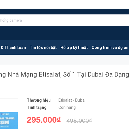
Sim 4G Du Lịch DuBai | Sử Dụng Sóng Nhà Mạng Etisalat, Số 1 Tại Dubai Đa Dạng Gói Cước
MUA NGAY
 & Thanh toán
Tin tức nổi bật
Hỗ trợ kỹ thuật
Công trình và dự án
ng Nhà Mạng Etisalat, Số 1 Tại Dubai Đa Dạng
Thương hiệu
Etisalat - Dubai
Tình trạng
Còn hàng
295.000₫
495.000₫