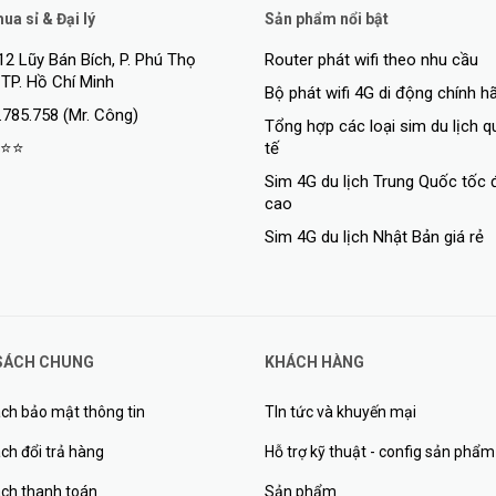
a sỉ & Đại lý
Sản phẩm nổi bật
12 Lũy Bán Bích, P. Phú Thọ
Router phát wifi theo nhu cầu
 TP. Hồ Chí Minh
Bộ phát wifi 4G di động chính h
.785.758 (Mr. Công)
Tổng hợp các loại sim du lịch 
⭐⭐
tế
Sim 4G du lịch Trung Quốc tốc 
cao
Sim 4G du lịch Nhật Bản giá rẻ
SÁCH CHUNG
KHÁCH HÀNG
ch bảo mật thông tin
TIn tức và khuyến mại
ch đổi trả hàng
Hỗ trợ kỹ thuật - config sản phẩm
>
ách thanh toán
Sản phẩm