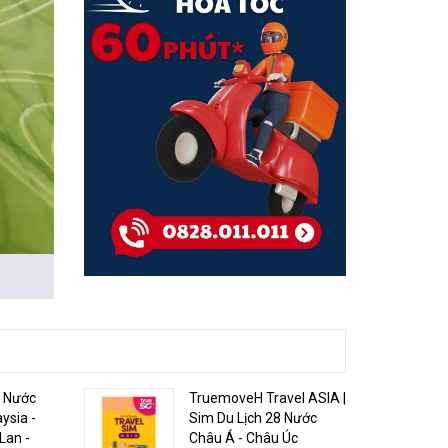
 nhà
5 Nước
TruemoveH Travel ASIA |
ysia -
Sim Du Lịch 28 Nước
Lan -
Châu Á - Châu Úc