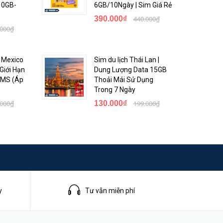
10GB-
6GB/10Ngày | Sim Giá Rẻ
390.000₫
440.000₫
.000₫
- Mexico
Sim du lịch Thái Lan |
Giới Hạn
Dung Lượng Data 15GB
 SMS (Áp
Thoải Mái Sử Dụng
Trong 7 Ngày
.000₫
130.000₫
199.000₫
ợng sử
y
Tư vẫn miễn phí
 để