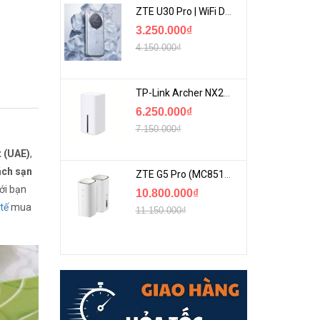
ZTE U30 Pro | WiFi Di Động 5G Tốc Độ Lên Đến 500Mbps, Màn Hình Cảm Ứng
3.250.000₫
4.150.000₫
TP-Link Archer NX200 | Bộ Phát WiFi Dùng Sim 5G Tốc Độ Cao Mới FullBox
6.250.000₫
7.150.000₫
 (UAE)
,
ch sạn
ZTE G5 Pro (MC8512) | Router 5G WiFi7 Be7200 Hỗ Trợ Băng Tần 6Ghz Cực Mạnh
với bạn
10.800.000₫
 tế
mua
11.150.000₫