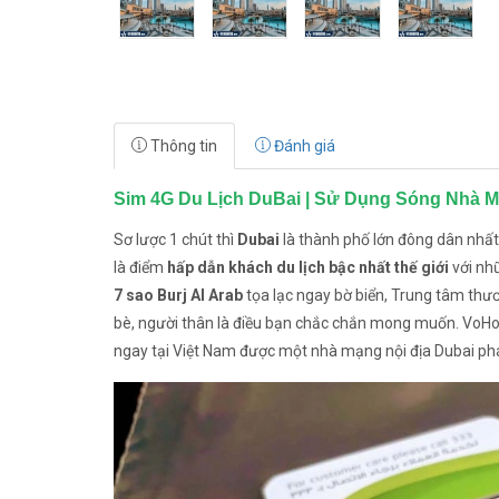
Thông tin
Đánh giá
Sim 4G Du Lịch DuBai | Sử Dụng Sóng Nhà Mạ
Sơ lược 1 chút thì
Dubai
là thành phố lớn đông dân nhất
là điểm
hấp dẫn khách du lịch bậc nhất thế giới
với nh
7 sao Burj AI Arab
tọa lạc ngay bờ biển, Trung tâm th
bè, người thân là điều bạn chắc chắn mong muốn. VoHoa
ngay tại Việt Nam được một nhà mạng nội địa Dubai phá