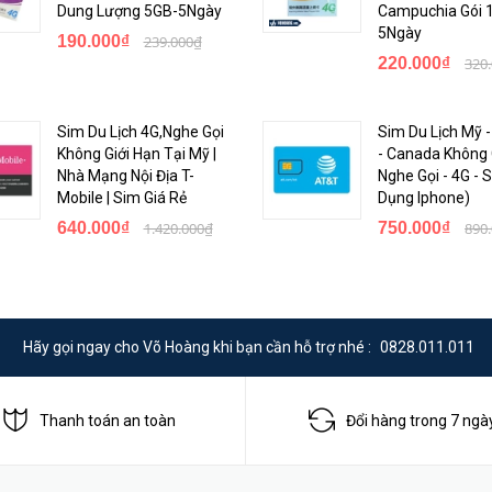
gày kích hoạt
Dung Lượng 5GB-5Ngày
Campuchia Gói 
5Ngày
190.000₫
239.000₫
gày kích hoạt
220.000₫
320
gày kích hoạt
Sim Du Lịch 4G,Nghe Gọi
Sim Du Lịch Mỹ 
Không Giới Hạn Tại Mỹ |
- Canada Không 
Nhà Mạng Nội Địa T-
Nghe Gọi - 4G -
ầu để khách hàng tin tưởng lựa chọn mua VoHoang.vn
Mobile | Sim Giá Rẻ
Dụng Iphone)
hoay tìm mua tại sân bay với chi phí cao
640.000₫
1.420.000₫
750.000₫
890
g, tránh dùng sim không đúng cách
Hãy gọi ngay cho Võ Hoàng khi bạn cần hỗ trợ nhé :
0828.011.011
 nhà mạng Etisalat kích hoạt đúng ngày bạn yêu cầu và đảm bảo dung lư
Thanh toán an toàn
Đổi hàng trong 7 ngà
n sử dụng và dung lượng internet 4G mong muốn mọi vấn để khách hãy