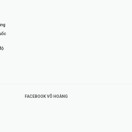
ãng
quốc
độ
FACEBOOK VÕ HOÀNG