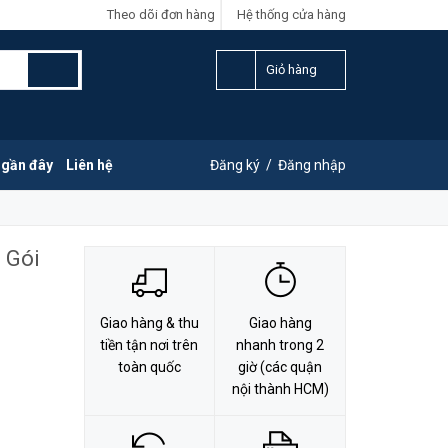
Theo dõi đơn hàng
Hệ thống cửa hàng
LIÊN HỆ ĐẶT HÀNG
0828.011.011
Giỏ hàng
 gần đây
Liên hệ
Đăng ký
/
Đăng nhập
 Gói
Giao hàng & thu
Giao hàng
tiền tận nơi trên
nhanh trong 2
toàn quốc
giờ (các quận
nội thành HCM)