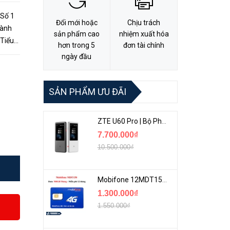
 Số 1
Đổi mới hoặc
Chịu trách
hành
sản phẩm cao
nhiệm xuất hóa
 Tiểu
hơn trong 5
đơn tài chính
hách
ngày đầu
SẢN PHẨM ƯU ĐÃI
ZTE U60 Pro | Bộ Phát 5G Cầm Tay Tích Hợp Công Nghệ WiFi 7, Pin 10000mAh
7.700.000₫
10.500.000₫
Mobifone 12MDT150 | Sim Chuyên 4G Mobifone Dung Lượng Cao 500GB/Tháng Gói 1 Năm
1.300.000₫
1.550.000₫