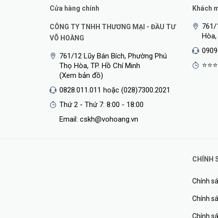
Cửa hàng chính
Khách mu
761/
CÔNG TY TNHH THƯƠNG MẠI - ĐẦU TƯ
Hòa,
VÕ HOÀNG
0909
761/12 Lũy Bán Bích, Phường Phú
⭐⭐⭐
Thọ Hòa, TP. Hồ Chí Minh
(Xem bản đồ)
0828.011.011 hoặc (028)7300.2021
Thứ 2 - Thứ 7: 8:00 - 18:00
Email: cskh@vohoang.vn
CHÍNH 
Chính sá
Chính sá
<Hotline: 0828.011.011 - (028)7300.2021 - VoHoang.vn
Chính s