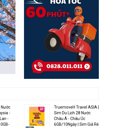
5 Nước
TruemoveH Travel ASIA |
ysia -
Sim Du Lịch 28 Nước
Lan -
Châu Á - Châu Úc
10GB-
6GB/10Ngày | Sim Giá Rẻ