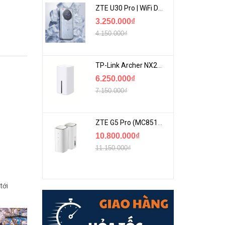
ZTE U30 Pro | WiFi Di Động 5G Tốc Độ Lên Đến 500Mbps, Màn Hình Cảm Ứng
3.250.000₫
4.150.000₫
TP-Link Archer NX200 | Bộ Phát WiFi Dùng Sim 5G Tốc Độ Cao Mới FullBox
6.250.000₫
7.150.000₫
ZTE G5 Pro (MC8512) | Router 5G WiFi7 Be7200 Hỗ Trợ Băng Tần 6Ghz Cực Mạnh
10.800.000₫
11.150.000₫
tới