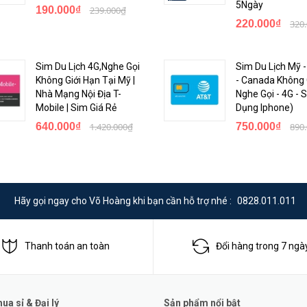
5Ngày
c khi mua hàng.
190.000₫
239.000₫
220.000₫
320
i locked.
c để kích hoạt eSIM ( mã QR Code sẽ được gửi qua Zalo hoặc Email).
Sim Du Lịch 4G,Nghe Gọi
Sim Du Lịch Mỹ 
(tối đa 8 sim). Nhưng khi sử dụng chỉ sử dụng 1 eSIM ở 1 thời điểm.
Không Giới Hạn Tại Mỹ |
- Canada Không 
ine bên dưới để được hỗ trợ.
Nhà Mạng Nội Địa T-
Nghe Gọi - 4G -
Mobile | Sim Giá Rẻ
Dụng Iphone)
>
640.000₫
1.420.000₫
750.000₫
890
Hãy gọi ngay cho Võ Hoàng khi bạn cần hỗ trợ nhé :
0828.011.011
Thanh toán an toàn
Đổi hàng trong 7 ngà
a sỉ & Đại lý
Sản phẩm nổi bật