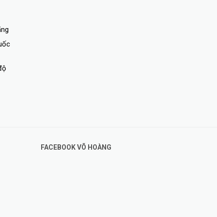
ãng
quốc
độ
FACEBOOK VÕ HOÀNG