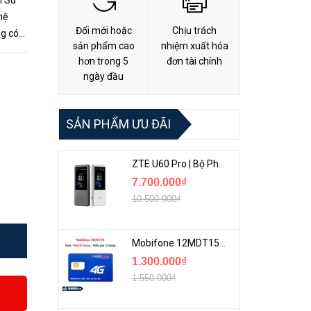
n Sử
Đổi mới hoặc
Chịu trách
ng có
sản phẩm cao
nhiệm xuất hóa
nh
hơn trong 5
đơn tài chính
ngày đầu
SẢN PHẨM ƯU ĐÃI
ZTE U60 Pro | Bộ Phát 5G Cầm Tay Tích Hợp Công Nghệ WiFi 7, Pin 10000mAh
7.700.000₫
10.500.000₫
Mobifone 12MDT150 | Sim Chuyên 4G Mobifone Dung Lượng Cao 500GB/Tháng Gói 1 Năm
1.300.000₫
1.550.000₫