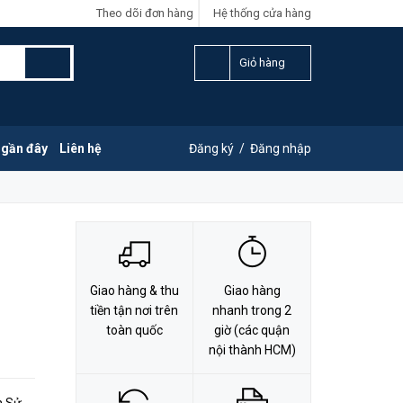
Theo dõi đơn hàng
Hệ thống cửa hàng
LIÊN HỆ ĐẶT HÀNG
0828.011.011
Giỏ hàng
 gần đây
Liên hệ
Đăng ký
/
Đăng nhập
Giao hàng & thu
Giao hàng
tiền tận nơi trên
nhanh trong 2
toàn quốc
giờ (các quận
nội thành HCM)