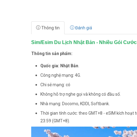
Thông tin
Đánh giá
Sim/Esim Du Lịch Nhật Bản - Nhiều Gói Cướ
Thông tin sản phẩm:
Quốc gia: Nhật Bản
.
Công nghệ mạng: 4G.
Chi sẻ mạng: có
Không hỗ trợ nghe gọi và không có đầu số.
Nhà mạng: Docomo, KDDI, Softbank.
Thời gian tính cước: theo GMT+8 - eSIM kích hoạt t
23:59 (GMT+8).