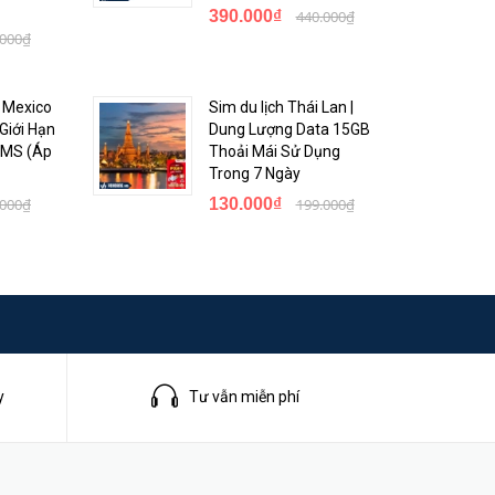
390.000₫
440.000₫
.000₫
- Mexico
Sim du lịch Thái Lan |
Giới Hạn
Dung Lượng Data 15GB
 SMS (Áp
Thoải Mái Sử Dụng
Trong 7 Ngày
.000₫
130.000₫
199.000₫
y
Tư vẫn miễn phí