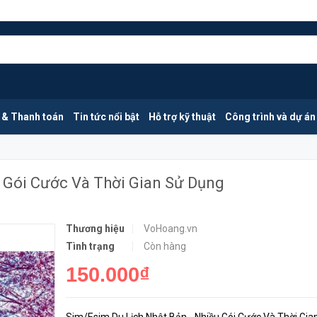
Sim/Esim Du Lịch Nhật Bản - Nhiều Gói Cước Và Thời Gian Sử Dụng
MUA NGAY
 & Thanh toán
Tin tức nổi bật
Hỗ trợ kỹ thuật
Công trình và dự án
u Gói Cước Và Thời Gian Sử Dụng
Thương hiệu
VoHoang.vn
Tình trạng
Còn hàng
150.000₫