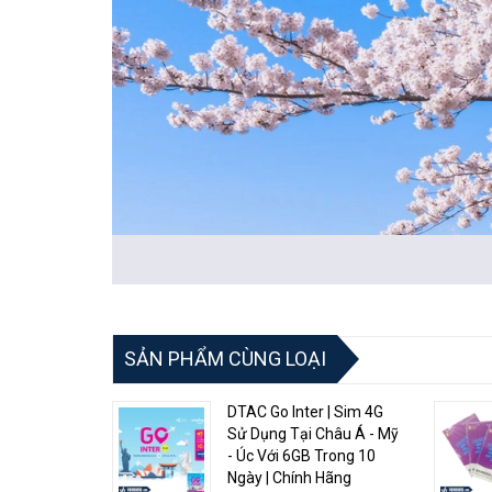
SẢN PHẨM CÙNG LOẠI
DTAC Go Inter | Sim 4G
Sử Dụng Tại Châu Á - Mỹ
- Úc Với 6GB Trong 10
🔔Lưu ý đặt hàng:
Ngày | Chính Hãng