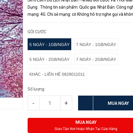
Sim/Esim Du Lịch Nhật Bản - Nhiều Gói Cước Và Thời Gia
Dụng Thông tin sản phẩm: Quốc gia: Nhật Bản. Công nghệ
mạng: 4G. Chi sẻ mạng: có Không hỗ trợ nghe gọi và khô
đầu số. Nhà mạng: Docomo, KDDI, Softbank. Thời gian tí
cước: th...
GÓI CƯỚC
5 NGÀY - 1GB/NGÀY
7 NGÀY - 1GB/NGÀY
5 NGÀY - 2GB/NGÀY
7 NGÀY - 2GB/NGÀY
KHÁC - LIÊN HỆ 0828011011
Số lượng:
-
+
MUA NGAY
MUA NGAY
Giao Tận Nơi Hoặc Nhận Tại Cửa Hàng