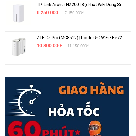
TP-Link Archer NX200 | Bộ Phát WiFi Dùng Sim 5G Tốc Độ Cao Mới FullBox
6.250.000₫
7.150.000₫
ZTE G5 Pro (MC8512) | Router 5G WiFi7 Be7200 Hỗ Trợ Băng Tần 6Ghz Cực Mạnh
10.800.000₫
11.150.000₫