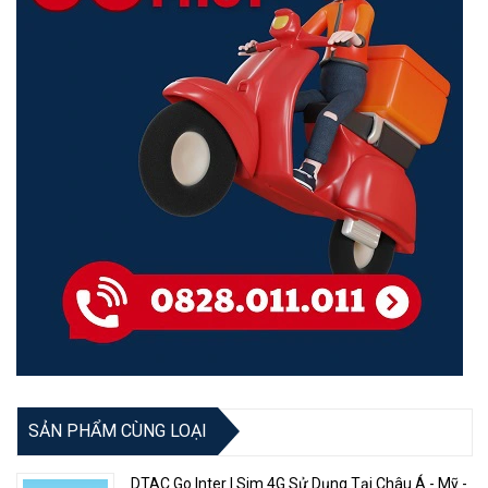
SẢN PHẨM CÙNG LOẠI
DTAC Go Inter | Sim 4G Sử Dụng Tại Châu Á - Mỹ -