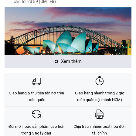
cho tới 23:59 (GMT+8).
Xem thêm
Lưu ý sử dụng:
Khi đến quốc gia cần sử dụng mới cài đặt eSIM, vì thời gian sử
Giao hàng & thu tiền tận nơi trên
Giao hàng nhanh trong 2 giờ
dụng eSIM sẽ được tính ngay khi cài đặt eSIM bất kể người
toàn quốc
(các quận nội thành HCM)
dùng đang ở đâu.
<Hotline: 0828.011.011 - (028)7300.2021 - VoHoang.vn>
Đổi mới hoặc sản phẩm cao hơn
Chịu trách nhiệm xuất hóa đơn
trong 5 ngày đầu
tài chính