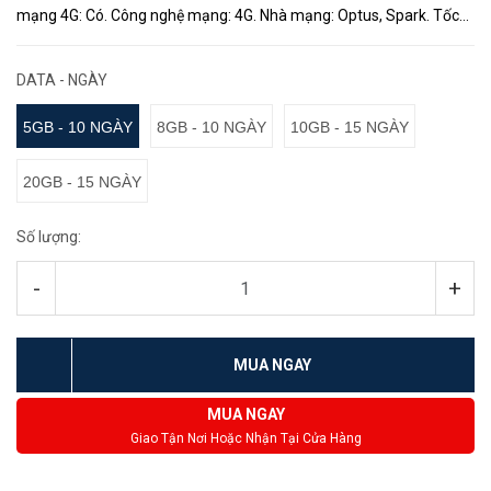
mạng 4G: Có. Công nghệ mạng: 4G. Nhà mạng: Optus, Spark. Tốc
độ: khi hết dung lượng tốc độ cao giảm con 128Kps. Thời gian t...
DATA - NGÀY
5GB - 10 NGÀY
8GB - 10 NGÀY
10GB - 15 NGÀY
20GB - 15 NGÀY
Số lượng:
-
+
MUA NGAY
MUA NGAY
Giao Tận Nơi Hoặc Nhận Tại Cửa Hàng