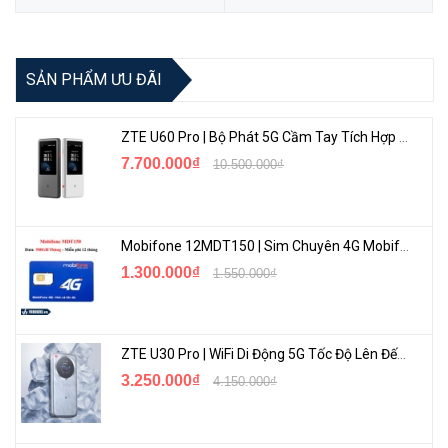
SẢN PHẨM ƯU ĐÃI
ZTE U60 Pro | Bộ Phát 5G Cầm Tay Tích Hợp Công Nghệ WiFi 7, Pin 10000mAh
7.700.000₫
10.500.000₫
Mobifone 12MDT150 | Sim Chuyên 4G Mobifone Dung Lượng Cao 500GB/Tháng Gói 1 Năm
1.300.000₫
1.550.000₫
ZTE U30 Pro | WiFi Di Động 5G Tốc Độ Lên Đến 500Mbps, Màn Hình Cảm Ứng
3.250.000₫
4.150.000₫