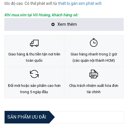
tốc độ cao. Có thể phát wifi từ
thiết bị gắn sim phát wifi
.
Khi mua sim tại Võ Hoàng, khách hàng sẽ:
Xem thêm
- Không mất thời gian xếp hàng mua sim tại Hồng Kông và Ma
Cau.
- Không cần phải scan passport và làm thêm các thủ tục khác.
Giao hàng & thu tiền tận nơi trên
Giao hàng nhanh trong 2 giờ
- Chỉ cần sang Hồng Kông và Ma Cau, lắp sim và bấm mã kích
toàn quốc
(các quận nội thành HCM)
hoạt theo hướng dẫn.
- Sim dùng cho cả di động, máy tính bảng, iPad và các thiết bị chia
sẻ kết nối.
Đổi mới hoặc sản phẩm cao hơn
Chịu trách nhiệm xuất hóa đơn
trong 5 ngày đầu
tài chính
Lưu ý:
- 07 ngày sẽ được tính kể từ khi Quý khách lắp sim vào máy.
- Không nên lắp sim vào máy khi ở Việt Nam vì sim sẽ tự bắt sóng
SẢN PHẨM ƯU ĐÃI
của nhà mạng tại Việt Nam và tính ngày.