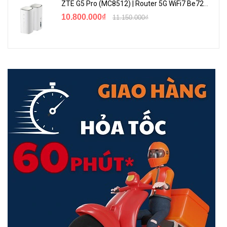
ZTE G5 Pro (MC8512) | Router 5G WiFi7 Be7200 Hỗ Trợ Băng Tần 6Ghz Cực Mạnh
10.800.000₫
11.150.000₫