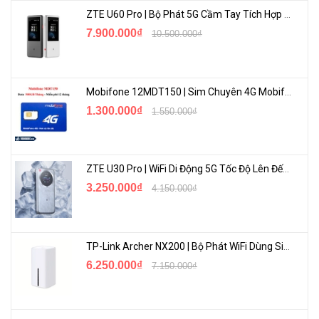
ZTE U60 Pro | Bộ Phát 5G Cầm Tay Tích Hợp Công Nghệ WiFi 7, Pin 10000mAh
- Quý khách nên mở chức năng chuyển vùng dữ liệu (Data
7.900.000₫
10.500.000₫
roaming) trong suốt thời gian du lịch của mình để đảm bảo sim
luôn luôn hoạt động tốt (việc này không bắt buộc, tuỳ thuộc vào
từng quốc gia khác nhau).
Mobifone 12MDT150 | Sim Chuyên 4G Mobifone Dung Lượng Cao 500GB/Tháng Gói 1 Năm
Mua sim du lịch chưa bao giờ dễ dàng hơn thế
1.300.000₫
1.550.000₫
ZTE U30 Pro | WiFi Di Động 5G Tốc Độ Lên Đến 500Mbps, Màn Hình Cảm Ứng
3.250.000₫
4.150.000₫
TP-Link Archer NX200 | Bộ Phát WiFi Dùng Sim 5G Tốc Độ Cao Mới FullBox
6.250.000₫
7.150.000₫
<Hotline: 1900.2021 hoặc (028)7300.2021 - VoHoang.vn>