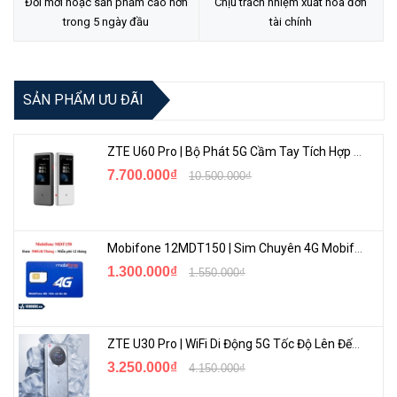
Đổi mới hoặc sản phẩm cao hơn
Chịu trách nhiệm xuất hóa đơn
trong 5 ngày đầu
tài chính
SẢN PHẨM ƯU ĐÃI
ZTE U60 Pro | Bộ Phát 5G Cầm Tay Tích Hợp Công Nghệ WiFi 7, Pin 10000mAh
7.700.000₫
10.500.000₫
Mobifone 12MDT150 | Sim Chuyên 4G Mobifone Dung Lượng Cao 500GB/Tháng Gói 1 Năm
1.300.000₫
1.550.000₫
ZTE U30 Pro | WiFi Di Động 5G Tốc Độ Lên Đến 500Mbps, Màn Hình Cảm Ứng
3.250.000₫
4.150.000₫