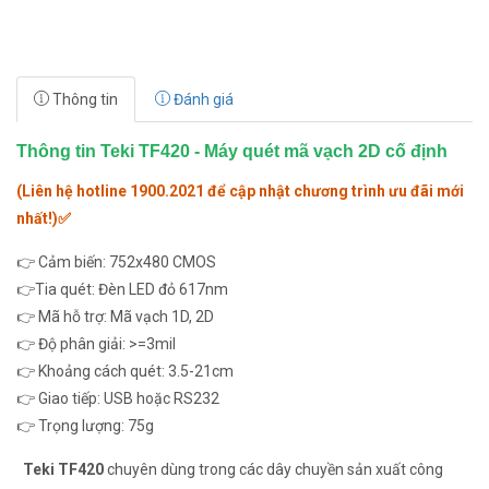
Thông tin
Đánh giá
Thông tin Teki TF420 - Máy quét mã vạch 2D cố định
(Liên hệ hotline 1900.2021 để cập nhật chương trình ưu đãi mới
nhất!)✅
👉 Cảm biến: 752x480 CMOS
👉Tia quét: Đèn LED đỏ 617nm
👉 Mã hỗ trợ: Mã vạch 1D, 2D
👉 Độ phân giải: >=3mil
👉 Khoảng cách quét: 3.5-21cm
👉 Giao tiếp: USB hoặc RS232
👉 Trọng lượng: 75g
Teki TF420
chuyên dùng trong các dây chuyền sản xuất công