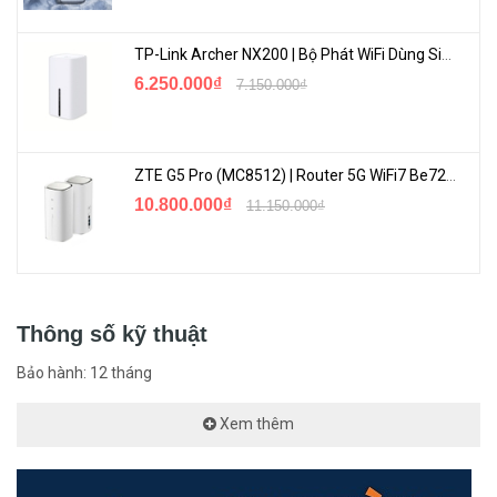
TP-Link Archer NX200 | Bộ Phát WiFi Dùng Sim 5G Tốc Độ Cao Mới FullBox
6.250.000₫
7.150.000₫
ZTE G5 Pro (MC8512) | Router 5G WiFi7 Be7200 Hỗ Trợ Băng Tần 6Ghz Cực Mạnh
10.800.000₫
11.150.000₫
Thông số kỹ thuật
Bảo hành: 12 tháng
Xem thêm