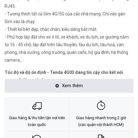
RJ45.
- Tương thích tất cả Sim 4G/5G của các nhà mạng. Chỉ việc gắn
Sim vào là chạy.
- Thiết kế bền đẹp, chắc chắn, kiểu dáng bắt mắt.
- Phù hợp lắp đặt cho xe ô tô, xe khách, xe du lịch, xe giường nằm
từ 16 - 45 chỗ, lắp đặt trên tàu thuyền, tàu du lịch, tàu hoả, văn
phòng, nhà xưởng, công trường, quán cafe, hộ gia đình, hệ thống
camera,...
Tốc độ và độ ổn định - Tenda 4G03 đáng tin cậy cho kết nối
mạng di động của bạn
Xem thêm
Giao hàng & thu tiền tận nơi trên
Giao hàng nhanh trong 2 giờ
toàn quốc
(các quận nội thành HCM)