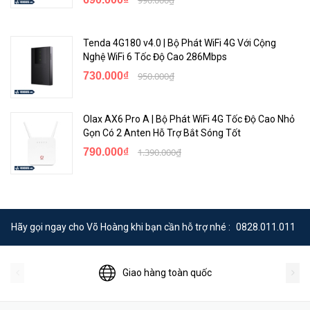
Tenda 4G180 v4.0 | Bộ Phát WiFi 4G Với Cộng
Nghệ WiFi 6 Tốc Độ Cao 286Mbps
730.000₫
950.000₫
Olax AX6 Pro A | Bộ Phát WiFi 4G Tốc Độ Cao Nhỏ
Gọn Có 2 Anten Hỗ Trợ Bắt Sóng Tốt
790.000₫
1.390.000₫
Hãy gọi ngay cho Võ Hoàng khi bạn cần hỗ trợ nhé :
0828.011.011
Giao hàng toàn quốc