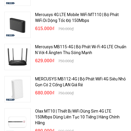
Tóm lại, Tenda 4G03 là một sản phẩm đáng tin cậy và tiện lợi cho
Mercusys 4G LTE Mobile WiFi MT110 | Bộ Phát
mạng di động. Với tốc độ kết nối 4G nhanh chóng, khả năng phủ
WiFi Di Dộng Tốc Độ 150Mbps
sóng rộng, tính năng thông minh và độ bền cao, nó đáp ứng đầy đủ
615.000₫
790.000₫
các yêu cầu của khách hàng khó tính như bạn. Hãy trải nghiệm sự
thuận tiện và đáng tin cậy của Tenda 4G03 ngay hôm nay và truy
cập Internet một cách mượt mà và không giới hạn.
Mercusys MB115-4G | Bộ Phát Wi-Fi 4G LTE Chuẩn
N Với 4 Ăngten Thu Sóng Mạnh
<Hotline: 0828.011.011 - (028)7300.2021 - VoHoang.vn>
629.000₫
750.000₫
>>> Xem thêm:
Giá bộ phát wifi 4G
chính hãng
MERCUSYS MB112-4G | Bộ Phát WiFi 4G Siêu Nhỏ
Gọn Có 2 Cổng LAN Giá Rẻ
680.000₫
750.000₫
Olax MT10 | Thiết Bị WiFi Dùng Sim 4G LTE
150Mbps Dùng Liên Tục 10 Tiếng | Hàng Chính
Hãng
690.000₫
990.000₫