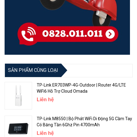
muốn.
Đáng tin cậy và bền bỉ - Tenda 4G03 - Đối tác đáng tin cậy trong
suốt thời gian dài
Không chỉ về hiệu suất, Tenda 4G03 còn mang đến sự đáng tin cậy
và bền bỉ. Với chất liệu chất lượng cao và thiết kế cứng cáp, sản
phẩm này có khả năng chịu đựng các điều kiện môi trường khắc
nghiệt và sử dụng lâu dài. Điều này giúp bạn yên tâm sử dụng trong
thời gian dài mà không phải lo lắng về hiệu suất và tuổi thọ.
SẢN PHẨM CÙNG LOẠI
TP-Link ER703WP-4G-Outdoor | Router 4G/LTE
WiFi6 Hỗ Trợ Cloud Omada
Liên hệ
TP-Link M8550 | Bộ Phát WiFi Di Động 5G Cầm Tay
Có Băng Tần 6Ghz Pin 4700mAh
Liên hệ