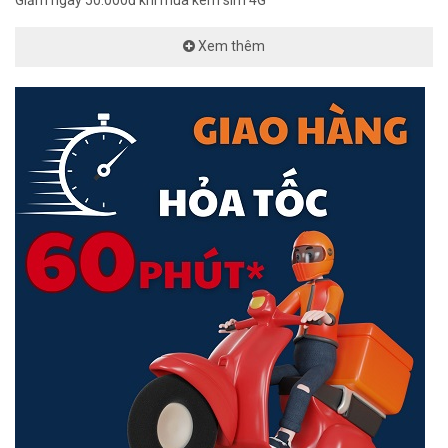
Xem thêm
Khả năng phủ sóng rộng là một yếu tố quan trọng khác mà Tenda
4G03 mang đến. Với các ăng-ten mạnh mẽ, sản phẩm này tăng
cường độ phủ sóng và đảm bảo tín hiệu ổn định ở mọi góc phòng,
ngay cả trong các khu vực có tín hiệu yếu. Điều này đặc biệt hữu ích
khi bạn di chuyển hoặc sử dụng mạng di động trong những nơi xa
trung tâm.
Tiện ích thông minh - Tenda 4G03 cho phép chia sẻ WiFi và bảo
mật mạng dễ dàng
Tenda 4G03 cũng được trang bị các tính năng thông minh nhằm
mang lại sự tiện lợi tối đa cho khách hàng. Với chức năng chia sẻ
WiFi, bạn có thể kết nối nhiều thiết bị cùng một lúc, bao gồm điện
thoại di động, máy tính bảng và máy tính xách tay, để tận hưởng
kết nối Internet mọi lúc, mọi nơi. Ngoài ra, sản phẩm còn hỗ trợ các
tính năng như bộ lọc nội dung, quản lý truy cập và bảo mật mạng,
giúp bảo vệ thông tin cá nhân và hạn chế truy cập không mong