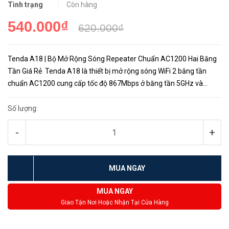
Tình trạng
Còn hàng
540.000₫
620.000₫
Tenda A18 | Bộ Mở Rộng Sóng Repeater Chuẩn AC1200 Hai Băng
Tần Giá Rẻ Tenda A18 là thiết bị mở rộng sóng WiFi 2 băng tần
chuẩn AC1200 cung cấp tốc độ 867Mbps ở băng tần 5GHz và
300Mbps ở băng tần 2.4GHz Với 2 anten ngoài đa hướng, Tenda
A1...
Số lượng:
-
+
MUA NGAY
MUA NGAY
Giao Tận Nơi Hoặc Nhận Tại Cửa Hàng