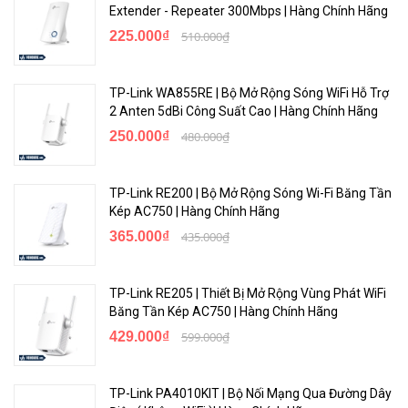
Extender - Repeater 300Mbps | Hàng Chính Hãng
225.000₫
510.000₫
TP-Link WA855RE | Bộ Mở Rộng Sóng WiFi Hỗ Trợ
2 Anten 5dBi Công Suất Cao | Hàng Chính Hãng
Bước 2: Mở trình duyệt web, vào re.tenda.vn, và thiết lập mật khẩu
250.000₫
480.000₫
đăng nhập của bạn (tuỳ chọn)
TP-Link RE200 | Bộ Mở Rộng Sóng Wi-Fi Băng Tần
Kép AC750 | Hàng Chính Hãng
365.000₫
435.000₫
TP-Link RE205 | Thiết Bị Mở Rộng Vùng Phát WiFi
Băng Tần Kép AC750 | Hàng Chính Hãng
429.000₫
599.000₫
TP-Link PA4010KIT | Bộ Nối Mạng Qua Đường Dây
Bước 3: Chọn mạng WiFi để mở rộng, và nhập mật khẩu WiFi. Cấu