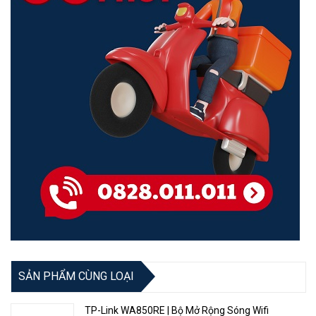
Lần theo màu sắc của đèn tín hiệu LED, bạn có thể dễ dàng tìm
được vị trí tốt nhất cho bộ lặp sóng của mình theo môi trường
mạng thực tế của bạn. Màu xanh cho biết kết nối tốt, và màu đỏ
cho biết kết nối yếu.
Cấu hình Bộ lặp sóng của bạn bằng Điện thoại thông minh/Máy
tính bảng
Đơn giản là thực tế. Bạn có thể cấu hình bộ lặp sóng của bạn bằng
Điện thoại thông minh hoặc Máy tính bảng chỉ với ba bước:
Bước 1: Kết nối điện thoại thông minh hoặc máy tính bảng với SSID
của A18
SẢN PHẨM CÙNG LOẠI
TP-Link WA850RE | Bộ Mở Rộng Sóng Wifi