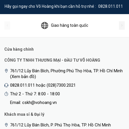
Hãy gọi ngay cho Võ Hoàng khi bạn cần hỗ trợ nhé :
0828.011.011
Giao hàng toàn quốc
Nổi bật với kích thước nhỏ gọn, bạn dễ dàng cắm A18 vào ổ cắm
điện của bạn.
Thêm một cổng LAN 100 Mbps LAN cho mở rộng mạng có dây
Cửa hàng chính
CÔNG TY TNHH THƯƠNG MẠI - ĐẦU TƯ VÕ HOÀNG
761/12 Lũy Bán Bích, Phường Phú Thọ Hòa, TP. Hồ Chí Minh
(Xem bản đồ)
0828.011.011 hoặc (028)7300.2021
Thứ 2 - Thứ 7: 8:00 - 18:00
Email: cskh@vohoang.vn
Khách mua sỉ & Đại lý
Tín hiệu đầy đủ nhưng internet vẫn không thể truy cập được? Bạn
761/12 Lũy Bán Bích, P. Phú Thọ Hòa, TP. Hồ Chí Minh
muốn xem các chương trình truyền hình trực tuyến trên TV LCD với