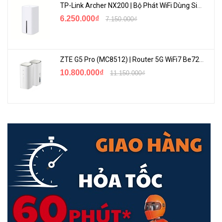
TP-Link Archer NX200 | Bộ Phát WiFi Dùng Sim 5G Tốc Độ Cao Mới FullBox
Được trang bị ăng ten băng tần kép chất lượng cao, khoảng cách
6.250.000₫
7.150.000₫
tần số vô tuyến giữa các ăng ten của A18 đã được cải tiến. Mỗi
ăng-ten cung cấp cả mạng WiFi 2.4 GHz và 5 GHz, và mở rộng
mạng WiFi cả trên các băng tần 2,4 GHz và 5 GHz. A18 có thể tự
ZTE G5 Pro (MC8512) | Router 5G WiFi7 Be7200 Hỗ Trợ Băng Tần 6Ghz Cực Mạnh
động chọn kênh chất lượng cao cho bạn khi tín hiệu dao động và
10.800.000₫
11.150.000₫
giữ kết nối cho các thiết bị của bạn liên tục ngay cả khi đang di
chuyển bằng cách tự động chuyển sang mạng bằng tín hiệu mạnh
hơn.
Tín hiệu LED hiển thị hướng dẫn bạn tìm vị trí tốt nhất