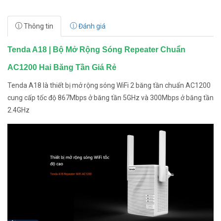
Thông tin
Đánh giá
Tenda A18 | Bộ Mở Rộng Sóng Repeater Chuẩn
AC1200 Hai Băng Tần Giá Rẻ
Tenda A18 là thiết bị mở rộng sóng WiFi 2 băng tần chuẩn AC1200
cung cấp tốc độ 867Mbps ở băng tần 5GHz và 300Mbps ở băng tần
2.4GHz