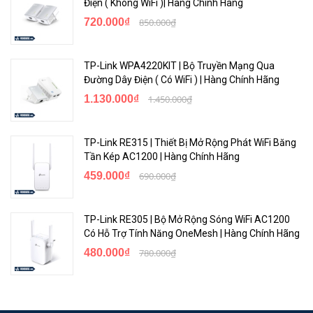
Điện ( Không WiFi )| Hàng Chính Hãng
hình được thực hiện
720.000₫
850.000₫
TP-Link WPA4220KIT | Bộ Truyền Mạng Qua
Đường Dây Điện ( Có WiFi ) | Hàng Chính Hãng
1.130.000₫
1.450.000₫
TP-Link RE315 | Thiết Bị Mở Rộng Phát WiFi Băng
Tần Kép AC1200 | Hàng Chính Hãng
459.000₫
690.000₫
Thiết kế Sang trọng và Nhỏ gọn
TP-Link RE305 | Bộ Mở Rộng Sóng WiFi AC1200
Có Hỗ Trợ Tính Năng OneMesh | Hàng Chính Hãng
480.000₫
780.000₫