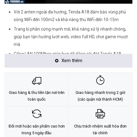
Với 2 anten ngoài đa hướng, Tenda A18 đảm bảo vùng phủ
sóng WiFi đến 100m2 và khả năng thu WiFi đến 10-15m
Trang bị phần cứng mạnh mẽ, khả năng xử lý nhanh chóng,
giúp bạn tận hưởng lướt web, video full HD, chơi game mượt
mà
Cổng LAN 100Mbps giúp bạn dễ dàng cài đặt Tenda A18
Xem thêm
thành thiết bị phát WiFi chuẩn AC1200 mạnh mẽ một cách
nhanh chóng
Phủ sóng WiFi 5GHz cho toàn bộ ngôi nhà
Giao hàng & thu tiền tận nơi trên
Giao hàng nhanh trong 2 giờ
toàn quốc
(các quận nội thành HCM)
Đổi mới hoặc sản phẩm cao hơn
Chịu trách nhiệm xuất hóa đơn
trong 5 ngày đầu
tài chính