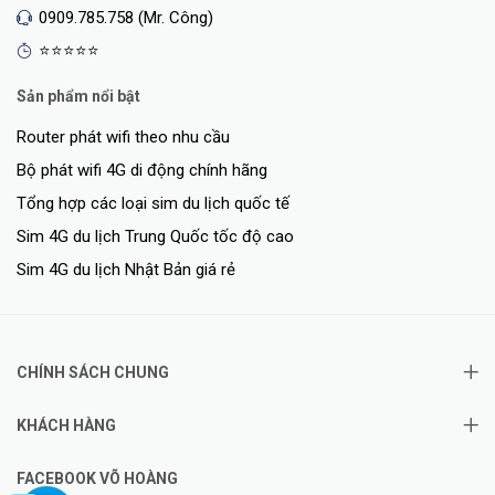
0909.785.758 (Mr. Công)
cổng LAN nhưng không có thiết bị WiFi?
⭐⭐⭐⭐⭐
A18 có thể giải quyết giúp bạn điều này. Bằng cách kết nối cáp
Ethernet từ router đến cổng LAN của A18, bạn có thể mở rộng
Sản phẩm nổi bật
mạng WiFi hiện có thành mạng có dây. Để xem chương trình truyền
Router phát wifi theo nhu cầu
hình trực tuyến, bạn chỉ cần kết nối cổng LAN của A18 đã mở rộng
thành công đến cổng LAN của TV LCD của bạn.
Bộ phát wifi 4G di động chính hãng
Tổng hợp các loại sim du lịch quốc tế
Chức năng thêm
Sim 4G du lịch Trung Quốc tốc độ cao
Sim 4G du lịch Nhật Bản giá rẻ
CHÍNH SÁCH CHUNG
KHÁCH HÀNG
FACEBOOK VÕ HOÀNG