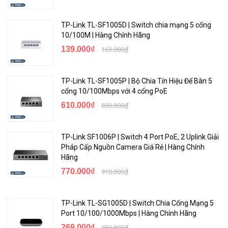
<Hotline: 0828.011.011 - (028)7300.2021 - VoHoang.vn>
TP-Link TL-SF1005D | Switch chia mạng 5 cổng
10/100M | Hàng Chính Hãng
Bảo hành
139.000₫
169.000₫
Bảo hành: 36 tháng
TP-Link TL-SF1005P | Bộ Chia Tín Hiệu Để Bàn 5
cổng 10/100Mbps với 4 cổng PoE
610.000₫
800.000₫
TP-Link SF1006P | Switch 4 Port PoE, 2 Uplink Giải
Pháp Cấp Nguồn Camera Giá Rẻ | Hàng Chính
Hãng
770.000₫
910.000₫
TP-Link TL-SG1005D | Switch Chia Cổng Mạng 5
Port 10/100/1000Mbps | Hàng Chính Hãng
269.000₫
350.000₫