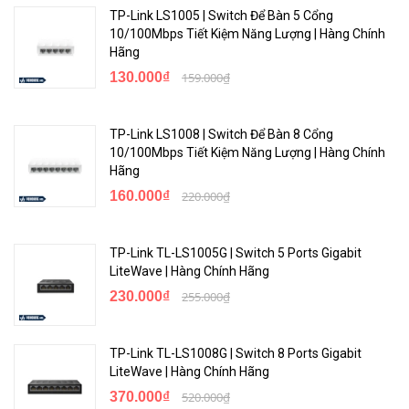
thoát để đảm bảo tín hiệu WiFi nhanh chóng ổn định.
TP-Link LS1005 | Switch Để Bàn 5 Cổng
10/100Mbps Tiết Kiệm Năng Lượng | Hàng Chính
Đẹp và Nhỏ gọn
Hãng
130.000₫
159.000₫
TP-Link LS1008 | Switch Để Bàn 8 Cổng
10/100Mbps Tiết Kiệm Năng Lượng | Hàng Chính
Hãng
160.000₫
220.000₫
TP-Link TL-LS1005G | Switch 5 Ports Gigabit
LiteWave | Hàng Chính Hãng
S105 có thiết kế đẹp và nhỏ gọn sẽ không làm mất nhiều diện tích
230.000₫
255.000₫
sử dụng hoặc không gian. Để tận dụng lợi thế của các thiết kế nhỏ,
bạn có thể đặt S105 bất cứ nơi nào bạn muốn và di chuyển linh
TP-Link TL-LS1008G | Switch 8 Ports Gigabit
hoạt.
LiteWave | Hàng Chính Hãng
Thiết kế đẹp, có thể đặt ở bất cứ chỗ nào. Không chỉ dành riêng cho
370.000₫
520.000₫
mục đích WiFi, S105 còn là một đồ vật trang trí trong nhà.