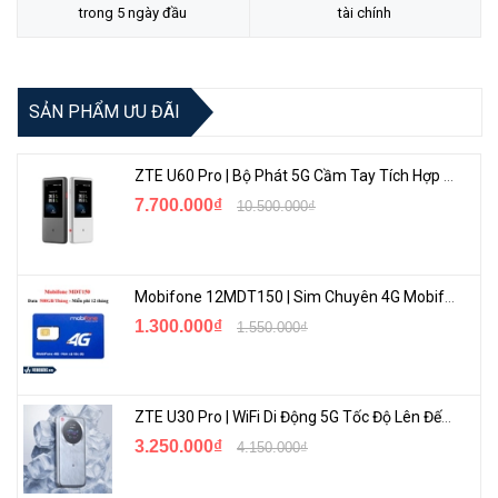
5 đènLED hiển thị trạng thái kết nối
trong 5 ngày đầu
tài chính
Hỗ trợ 10 / 100M đồng thời full duplex và half duplex
Chế độ lưu trữ và chuyển tiếp
SẢN PHẨM ƯU ĐÃI
Hỗ trợ đọc địa chỉ MAC tự động
Hỗ trợ kết nối với IP camera
ZTE U60 Pro | Bộ Phát 5G Cầm Tay Tích Hợp Công Nghệ WiFi 7, Pin 10000mAh
Cắm-và-Chạy mà không cần cấu hình phức tạp
7.700.000₫
10.500.000₫
Hỗ trợ treo tường và để bàn.
Công nghệ tiết kiệm điện
Switch SOHO Hiệu quả chi phí
Mobifone 12MDT150 | Sim Chuyên 4G Mobifone Dung Lượng Cao 500GB/Tháng Gói 1 Năm
1.300.000₫
1.550.000₫
ZTE U30 Pro | WiFi Di Động 5G Tốc Độ Lên Đến 500Mbps, Màn Hình Cảm Ứng
3.250.000₫
4.150.000₫