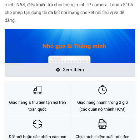
minh, NAS, điều khiển trò chơi thông minh, IP camera. Tenda S105
cho phép tận dụng tối đa kết nối mạng cho kết nối thú vị và dễ
dàng.
Xem thêm
Giao hàng & thu tiền tận nơi trên
Giao hàng nhanh trong 2 giờ
Đặc Điểm Nổi Bật Của Sản Phẩm:
toàn quốc
(các quận nội thành HCM)
5 cổng tốc độ 10/100 Mbps chuẩn RJ45 đạt kết nối nhanh
nhất có thể
Tương thích với chuẩn IEEE802.3, IEEE802.3u, IEEE802.3X
Đổi mới hoặc sản phẩm cao hơn
Chịu trách nhiệm xuất hóa đơn