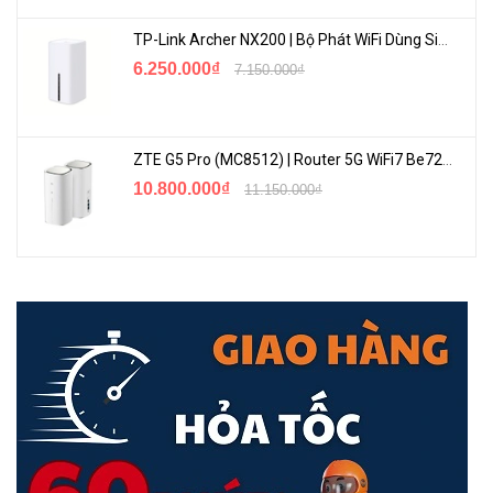
TP-Link Archer NX200 | Bộ Phát WiFi Dùng Sim 5G Tốc Độ Cao Mới FullBox
6.250.000₫
7.150.000₫
Cho dù bạn là chủ doanh nghiệp vừa và nhỏ, và bạn muốn lướt web
tốc độ cao và thêm cổng Ethernet với mạng nội bộ của bạn, Tenda
S105 có thể đáp ứng tất cả nhu cầu của bạn để mở rộng mạng lưới
ZTE G5 Pro (MC8512) | Router 5G WiFi7 Be7200 Hỗ Trợ Băng Tần 6Ghz Cực Mạnh
của bạn một cách dễ dàng. Hơn nữa, nó cũng là một switch dành
10.800.000₫
cho gia đình tuyệt vời với giá cả cạnh tranh.
11.150.000₫
Cắm và chạy