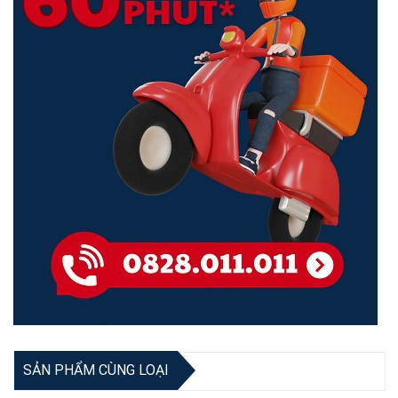
WiFi sẵn sàng kết nối ngay sau khi cắm cáp Ethernet vào switch. Dù
bạn là một người am hiểu công nghệ hoặc một người sử dụng lần
đầu, thiết lập S105 là siêu dễ dàng và trực quan. Cài đặt nhanh
chóng và dễ dàng để bạn có thể bắt đầu truy cập internet với S105.
Trải nghiệm mạng nhanh mà không mất gói tin
Chế độ lưu trữ và chuyển tiếp, tự động đọc địa chỉ MAC và gán IP,
SẢN PHẨM CÙNG LOẠI
S105 có thể truyền dữ liệu qua khoảng cách dài mà không bị thất