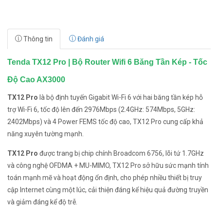
Thông tin
Đánh giá
Tenda TX12 Pro | Bộ Router Wifi 6 Băng Tần Kép - Tốc
Độ Cao AX3000
TX12 Pro
là bộ định tuyến Gigabit Wi-Fi 6 với hai băng tần kép hỗ
trợ Wi-Fi 6, tốc độ lên đến 2976Mbps (2.4GHz: 574Mbps, 5GHz:
2402Mbps) và 4 Power FEMS tốc độ cao, TX12 Pro cung cấp khả
năng xuyên tường mạnh.
TX12 Pro
được trang bị chip chính Broadcom 6756, lõi tứ 1.7GHz
và công nghệ OFDMA + MU-MIMO, TX12 Pro sở hữu sức mạnh tính
toán mạnh mẽ và hoạt động ổn định, cho phép nhiều thiết bị truy
cập Internet cùng một lúc, cải thiện đáng kể hiệu quả đường truyền
và giảm đáng kể độ trễ.