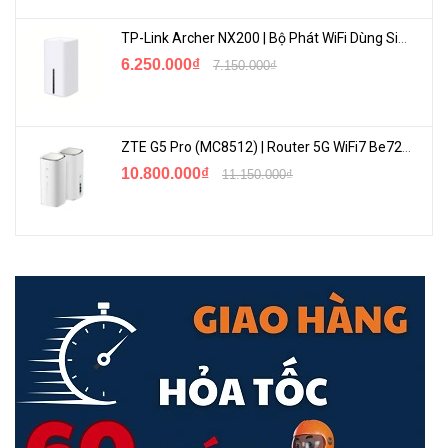
TP-Link Archer NX200 | Bộ Phát WiFi Dùng Sim 5G Tốc Độ Cao Mới FullBox
6.250.000₫
7.150.000₫
ZTE G5 Pro (MC8512) | Router 5G WiFi7 Be7200 Hỗ Trợ Băng Tần 6Ghz Cực Mạnh
Phủ Sóng Rộng Rãi
10.800.000₫
11.150.000₫
Tenda TX12 Pro
sử dụng
4 mô-đun
tăng cường tín hiệu hiệu suất
cao và
5 ăng-ten độ lợi cao 6dBi
bên ngoài giúp mở rộng Wi-Fi
mạnh mẽ và đáng tin cậy trong toàn bộ ngôi nhà của bạn.