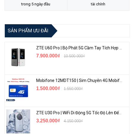
trong 5 ngày đầu
tài chính
SẢN PHẨM ƯU ĐÃI
ZTE U60 Pro | Bộ Phát 5G Cầm Tay Tích Hợp Công Nghệ WiFi 7, Pin 10000mAh
7.900.000₫
10.500.000₫
Băng Tần Kép Mạnh Mẽ
Mobifone 12MDT150 | Sim Chuyên 4G Mobifone Dung Lượng Cao 500GB/Tháng Gói 1 Năm
Tenda TX12 Pro
được trang bị
CPU Quad-Core Broadcom
1.500.000₫
1.550.000₫
1.7GHz
cao cấp, đảm bảo tốc độ Wi-Fi nhanh hơn (lên đến
2976Mbps
) và mạng ổn định.
ZTE U30 Pro | WiFi Di Động 5G Tốc Độ Lên Đến 500Mbps, Màn Hình Cảm Ứng
3.250.000₫
4.150.000₫