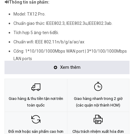
🔊Thông tin sản phẩm:
Model: TX12 Pro.
Chuẩn giao thức: IEEE802.3, IEEE802.3u,IEEE802.3ab.
Tích hợp 5 ăng-ten 6dBi.
Chuẩn wifi: IEEE 802.11n/b/g/a/ac/ax
Cổng: 1*10/100/1000Mbps WAN port | 3*10/100/1000Mbps
LAN ports
Xem thêm
Băng tần: 2.4GHz: Up to 574Mbps và 5GHz: Up to 2402Mbps
Tính năng cơ bản: Beamforming, MU-MIMO, Tiết kiệm thông
minh,...
Hỗ trợ DHCP Server, Virtual Server, Firewall, DDNS,...
Giao hàng & thu tiền tận nơi trên
Giao hàng nhanh trong 2 giờ
Quản lý bằng ứng dụng Tenda.
toàn quốc
(các quận nội thành HCM)
Một số tính năng chung: Kiểm soát bandwidth, IPTV, Guest
Network, VLAN, System Log,...
Đổi mới hoặc sản phẩm cao hơn
Chịu trách nhiệm xuất hóa đơn