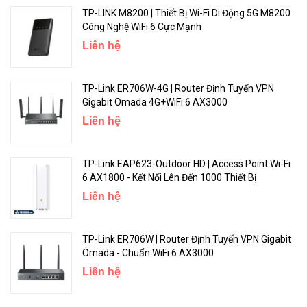
Khi mạng bị đóng băng, cuộc gọi bị rớt và có gián đoạn, bạn có thể
TP-LINK M8200 | Thiết Bị Wi-Fi Di Động 5G M8200
dễ dàng nhấp vào tối ưu hóa một phím trên giao diện quản lý web,
Công Nghệ WiFi 6 Cực Mạnh
và bộ định tuyến sẽ tự động kiểm tra và sửa chữa các sự cố mạng
Liên hệ
một cách nhanh chóng.
TP-Link ER706W-4G | Router Định Tuyến VPN
Gigabit Omada 4G+WiFi 6 AX3000
Liên hệ
TP-Link EAP623-Outdoor HD | Access Point Wi-Fi
6 AX1800 - Kết Nối Lên Đến 1000 Thiết Bị
Liên hệ
Chứng Nhận Tenda Tại Vi Tính Võ Hoàng
TP-Link ER706W | Router Định Tuyến VPN Gigabit
Omada - Chuẩn WiFi 6 AX3000
Liên hệ