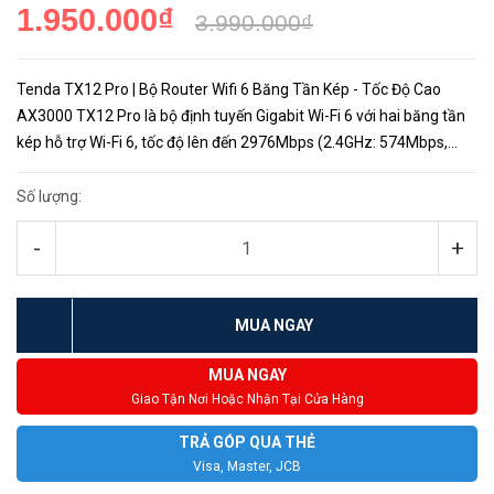
1.950.000₫
3.990.000₫
Tenda TX12 Pro | Bộ Router Wifi 6 Băng Tần Kép - Tốc Độ Cao
AX3000 TX12 Pro là bộ định tuyến Gigabit Wi-Fi 6 với hai băng tần
kép hỗ trợ Wi-Fi 6, tốc độ lên đến 2976Mbps (2.4GHz: 574Mbps,
5GHz: 2402Mbps) và 4 Power FEMS tốc độ cao, TX12 Pro cung c...
Số lượng:
-
+
MUA NGAY
MUA NGAY
Giao Tận Nơi Hoặc Nhận Tại Cửa Hàng
TRẢ GÓP QUA THẺ
Visa, Master, JCB