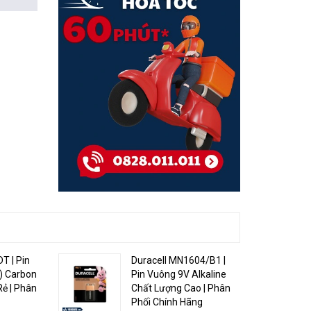
T | Pin
Duracell MN1604/B1 |
 ) Carbon
Pin Vuông 9V Alkaline
Rẻ | Phân
Chất Lượng Cao | Phân
Phối Chính Hãng