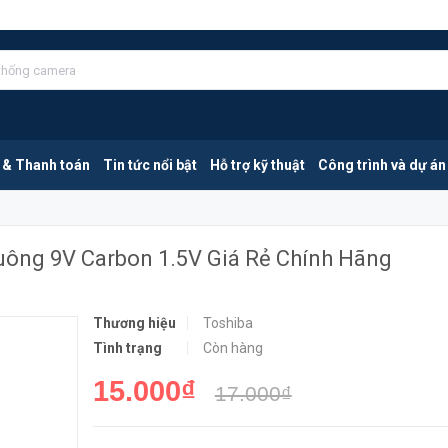
Toshiba 6F22KGG SP-1UJ V | Pin Vuông 9V Carbon 1.5V Giá Rẻ Chính Hãng
MUA NGA
 & Thanh toán
Tin tức nổi bật
Hỗ trợ kỹ thuật
Công trình và dự án
uông 9V Carbon 1.5V Giá Rẻ Chính Hãng
Thương hiệu
Toshiba
Tình trạng
Còn hàng
15.000₫
17.000₫