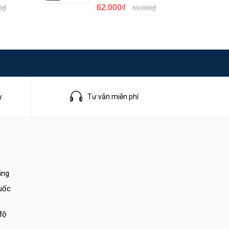
0₫
62.000₫
69.000₫
y
Tư vẫn miễn phí
ãng
quốc
độ