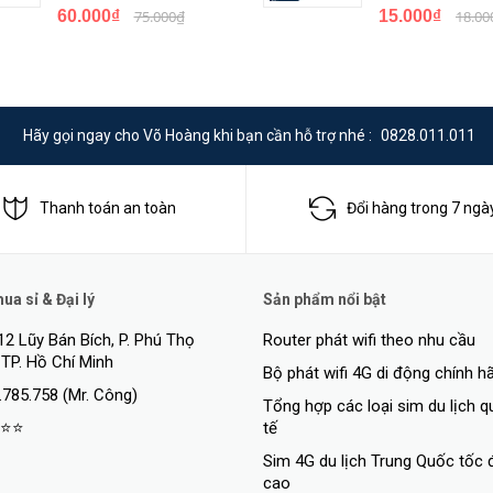
60.000₫
75.000₫
15.000₫
18.00
Hãy gọi ngay cho Võ Hoàng khi bạn cần hỗ trợ nhé :
0828.011.011
Thanh toán an toàn
Đổi hàng trong 7 ngà
a sỉ & Đại lý
Sản phẩm nổi bật
12 Lũy Bán Bích, P. Phú Thọ
Router phát wifi theo nhu cầu
 TP. Hồ Chí Minh
Bộ phát wifi 4G di động chính h
.785.758 (Mr. Công)
Tổng hợp các loại sim du lịch 
⭐⭐
tế
Sim 4G du lịch Trung Quốc tốc 
cao