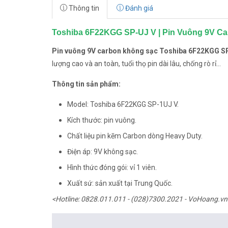
Thông tin
Đánh giá
Toshiba 6F22KGG SP-UJ V | Pin Vuông 9V Ca
Pin vuông 9V carbon không sạc Toshiba 6F22KGG S
lượng cao và an toàn, tuổi thọ pin dài lâu, chống rò rỉ...
Thông tin sản phẩm:
Model: Toshiba 6F22KGG SP-1UJ V.
Kích thước: pin vuông.
Chất liệu pin kẽm Carbon dòng Heavy Duty.
Điện áp: 9V không sạc.
Hình thức đóng gói: vỉ 1 viên.
Xuất sứ: sản xuất tại Trung Quốc.
<Hotline: 0828.011.011 - (028)7300.2021 - VoHoang.vn