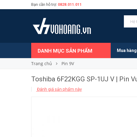
Bạn cần hỗ trợ:
0828.011.011
15.000₫
Giá bán:
DANH MỤC SẢN PHẨM
Mua hàng
Trang chủ
Pin 9V
Toshiba 6F22KGG SP-1UJ V | Pin V
Đánh giá sản phẩm này