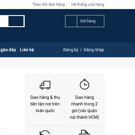
Theo dõi đơn hàng
Hệ thống cửa hàng
LIÊN HỆ ĐẶT HÀNG
Y
0828.011.011
Giỏ hàng
 gần đây
Liên hệ
Đăng ký
/
Đăng nhập
Giao hàng & thu
Giao hàng
tiền tận nơi trên
nhanh trong 2
toàn quốc
giờ (các quận
nội thành HCM)