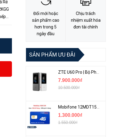
á Rẻ
22KGG
Đổi mới hoặc
Chịu trách
 bếp
sản phẩm cao
nhiệm xuất hóa
..
hơn trong 5
đơn tài chính
ngày đầu
SẢN PHẨM ƯU ĐÃI
ZTE U60 Pro | Bộ Phát 5G Cầm Tay Tích Hợp Công Nghệ WiFi 7, Pin 10000mAh
7.900.000₫
10.500.000₫
Mobifone 12MDT150 | Sim Chuyên 4G Mobifone Dung Lượng Cao 500GB/Tháng Gói 1 Năm
1.300.000₫
1.550.000₫