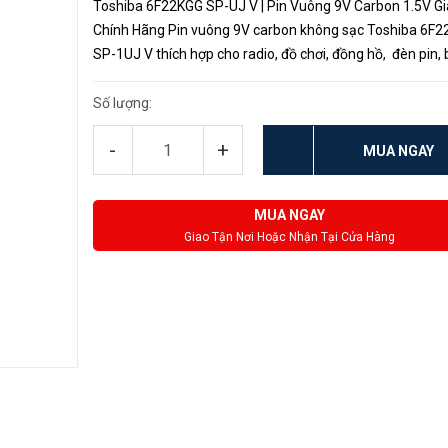
Toshiba 6F22KGG SP-UJ V | Pin Vuông 9V Carbon 1.5V Gi
Chính Hãng Pin vuông 9V carbon không sạc Toshiba 6F
SP-1UJ V thích hợp cho radio, đồ chơi, đồng hồ, đèn pin,
gas v.v. Với chất lượng cao và an toàn, tuổi thọ pin dài lâu.
Số lượng:
-
+
MUA NGAY
MUA NGAY
Giao Tận Nơi Hoặc Nhận Tại Cửa Hàng