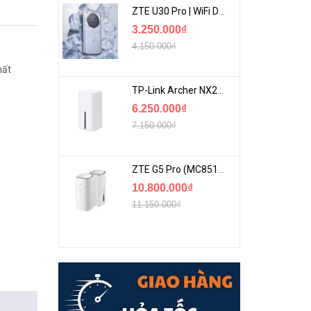
ZTE U30 Pro | WiFi Di Động 5G Tốc Độ Lên Đến 500Mbps, Màn Hình Cảm Ứng
3.250.000₫
4.150.000₫
hất
TP-Link Archer NX200 | Bộ Phát WiFi Dùng Sim 5G Tốc Độ Cao Mới FullBox
6.250.000₫
7.150.000₫
ZTE G5 Pro (MC8512) | Router 5G WiFi7 Be7200 Hỗ Trợ Băng Tần 6Ghz Cực Mạnh
10.800.000₫
11.150.000₫