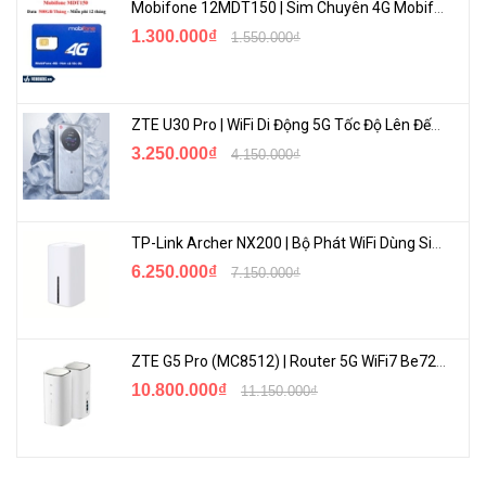
Mobifone 12MDT150 | Sim Chuyên 4G Mobifone Dung Lượng Cao 500GB/Tháng Gói 1 Năm
100m)
1.300.000₫
EIA/TIA-568 100Ω STP
1.550.000₫
(tối đa 100m)
Số lượng quạt
Không quạt
ZTE U30 Pro | WiFi Di Động 5G Tốc Độ Lên Đến 500Mbps, Màn Hình Cảm Ứng
3.250.000₫
4.150.000₫
Bộ đổi nguồn ngoài (Đầu
Bộ cấp nguồn
ra: 5 VDC/ 0,6 A)
TP-Link Archer NX200 | Bộ Phát WiFi Dùng Sim 5G Tốc Độ Cao Mới FullBox
6.250.000₫
7.150.000₫
6,2 × 4,0 × 1,0 in (158 ×
Kích thước ( R x D x C )
101 × 25 mm)
ZTE G5 Pro (MC8512) | Router 5G WiFi7 Be7200 Hỗ Trợ Băng Tần 6Ghz Cực Mạnh
Tiêu thụ điện tối đa
3,68 W (220 V/ 50 Hz)
10.800.000₫
11.150.000₫
Tản nhiệt tối đa
12,55 BTU/giờ