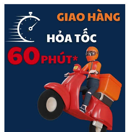
HIỆU SUẤT
Khả năng chuyển mạch
16Gbps
Tốc độ chuyển gói
11,9 Mpps
Bảng địa chỉ MAC
4K
Bộ nhớ đệm gói
1,5Mb
Hùng Jumbo
16KB