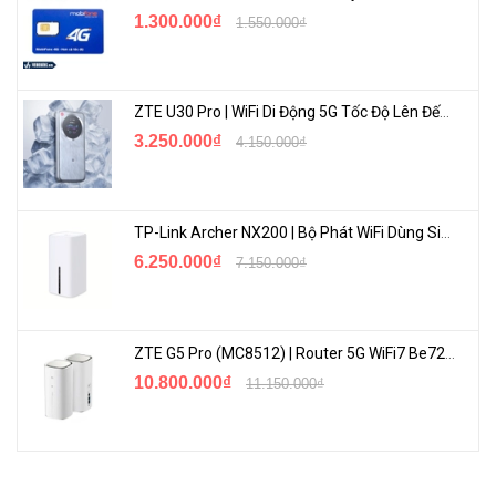
hứng từ xe đua. Hệ thống đèn RGB tùy chỉnh mang đến hiệu
1.300.000₫
1.550.000₫
ứng ánh sáng sống động, biến nó thành điểm nhấn nổi bật
trong bất kỳ dàn máy nào của game thủ.
Bảng điều khiển trò chơi chuyên dụng :
Bảng điều khiển trò
ZTE U30 Pro | WiFi Di Động 5G Tốc Độ Lên Đến 500Mbps, Màn Hình Cảm Ứng
chơi trực quan cung cấp thông tin chi tiết theo thời gian thực
3.250.000₫
4.150.000₫
về môi trường trò chơi, bao gồm trạng thái mạng, hiệu suất bộ
định tuyến, cài đặt RGB, trò chơi và thiết bị được tăng tốc, cho
phép người chơi lập chiến lược hiệu quả.
TP-Link Archer NX200 | Bộ Phát WiFi Dùng Sim 5G Tốc Độ Cao Mới FullBox
Khả năng tương thích EasyMesh :
Hoạt động với bộ định
6.250.000₫
7.150.000₫
tuyến EasyMesh và bộ mở rộng sóng để tạo thành mạng lưới
Wi-Fi liền mạch cho toàn bộ ngôi nhà. Kết nối này đảm bảo
vùng phủ sóng ổn định, cho phép game thủ cộng tác hiệu quả
ZTE G5 Pro (MC8512) | Router 5G WiFi7 Be7200 Hỗ Trợ Băng Tần 6Ghz Cực Mạnh
và làm chủ cuộc chơi nhiều người chơi.
10.800.000₫
11.150.000₫
TP-Link HomeShield :
HomeShield cung cấp khả năng bảo
vệ chống vi-rút mạnh mẽ cho trải nghiệm chơi game an toàn.
Nó bảo vệ tất cả thiết bị và dữ liệu cá nhân của bạn khỏi các
mối đe dọa trực tuyến, đảm bảo sự an tâm khi chơi game.