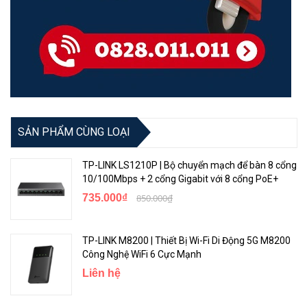
Chứng nhận
CE, FCC, RoHS
Bảo hành
24 tháng
SẢN PHẨM CÙNG LOẠI
Sức mạnh và sự ổn định được định nghĩa lại dành cho game thủ
TP-LINK LS1210P | Bộ chuyển mạch để bàn 8 cổng
Nâng cao trải nghiệm chơi game của bạn với GE400, được trang bị
10/100Mbps + 2 cổng Gigabit với 8 cổng PoE+
CPU lõi tứ và hai cổng 2,5 Gbps, được thiết kế để tản nhiệt hiệu quả
735.000₫
850.000₫
nhằm đảm bảo trải nghiệm chơi game mượt mà và chiến thắng
mọi lúc.
TP-LINK M8200 | Thiết Bị Wi-Fi Di Động 5G M8200
Công Nghệ WiFi 6 Cực Mạnh
Liên hệ