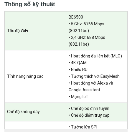
Thông số kỹ thuật
BE6500
• 5 GHz: 5765 Mbps
Tốc độ WiFi
(802.11be)
• 2,4 GHz: 688 Mbps
(802.11be)
• Hoạt động đa liên kết (MLO)
• 4K-QAM
• Nhiều RU
Tính năng nâng cao
• Tương thích với EasyMesh
Trải nghiệm chơi game liền mạch với Wi-Fi 7 6,5 Gbps
• Hoạt động với Alexa và
Google Assistant
Archer GE400 là thiết bị Wi-Fi 7 lý tưởng cho trải nghiệm chơi game
• Mạng IoT
siêu mượt mà của bạn. Với công nghệ 4K-QAM và hoạt động đa
liên kết, hãy tận hưởng tốc độ lên đến 6,5 Gbps —cho trải nghiệm
• Chế độ bộ định tuyến
Chế độ không dây
• Chế độ điểm truy cập
chơi game sống động nhất từ trước đến nay
• Tường lửa SPI