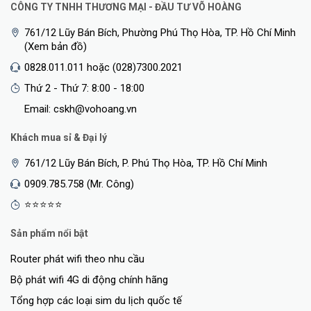
CÔNG TY TNHH THƯƠNG MẠI - ĐẦU TƯ VÕ HOÀNG
761/12 Lũy Bán Bích, Phường Phú Thọ Hòa, TP. Hồ Chí Minh
Mạng Riêng Cho Game Thủ
(Xem bản đồ)
0828.011.011 hoặc (028)7300.2021
Thứ 2 - Thứ 7: 8:00 - 18:00
Email: cskh@vohoang.vn
Khách mua sỉ & Đại lý
761/12 Lũy Bán Bích, P. Phú Thọ Hòa, TP. Hồ Chí Minh
0909.785.758 (Mr. Công)
⭐⭐⭐⭐⭐
Sản phẩm nổi bật
Thiết Kế Độc Quyền Thắp Sáng Từng Trận Đấu
Router phát wifi theo nhu cầu
Đèn RGB Liền Mạch: Thắp sáng trải nghiệm chơi game của bạn với
Bộ phát wifi 4G di động chính hãng
hàng triệu màu sắc
Tổng hợp các loại sim du lịch quốc tế