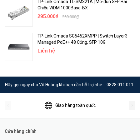
TP-Link Omada TL-SM321A | Mô-đun SFP Hai
Chiều WDM 1000Base-BX
295.000₫
350.000₫
TP-Link Omada SG5452XMPP | Switch Layer3
Managed PoE++ 48 Cổng, SFP 10G
Liên hệ
Tăng Tốc Ứng Dụng Game
Hãy gọi ngay cho Võ Hoàng khi bạn cần hỗ trợ nhé :
0828.011.011
Giao hàng toàn quốc
Cửa hàng chính