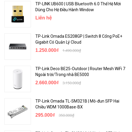
TP-LINK UB600 | USB Bluetooth 6.0 Thế Hệ Mới
Dùng Cho Hệ Điều Hành Window
Liên hệ
TP-Link Omada ES208GP | Switch 8 Cổng PoE+
Gigabit Có Quản Lý Cloud
1.250.000₫
1.490.000₫
Tăng tốc trò chơi Turbo không thể ngăn cản
Archer GE400 nâng cao trải nghiệm chơi game của bạn bằng cách
TP-Link Deco BE25-Outdoor | Router Mesh WiFi 7
Ngoài trời/Trong nhà BE5000
cung cấp khả năng tăng tốc tiên tiến cho các ứng dụng và thiết bị,
đồng thời lựa chọn thông minh đường dẫn lưu lượng tối ưu cho kết
2.660.000₫
3.150.000₫
nối trò chơi của bạn.
TP-Link Omada TL-SM321B | Mô-đun SFP Hai
Cổng Gaming
Chiều WDM 1000Base-BX
295.000₫
350.000₫