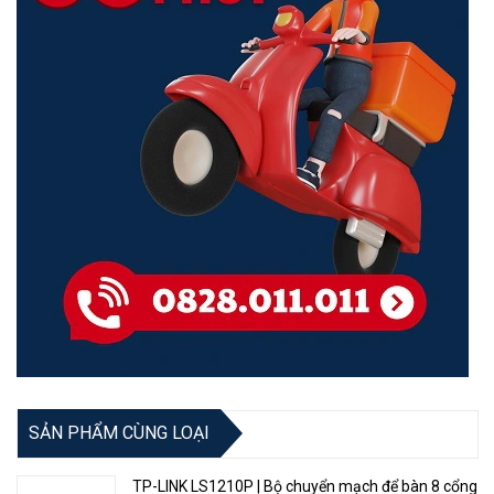
mật mã cá nhân và tăng cường bảo vệ chống lại các cuộc tấn công
mạng.
Điều Chỉnh Ăng ten Đa Hướng
Điều chỉnh ăng-ten đến vị trí tốt nhất để phù hợp với bất kỳ môi
trường nào. Thay thế ăng-ten có thể tháo rời bằng nhiều loại ăng
SẢN PHẨM CÙNG LOẠI
ten trong nhà hoặc định hướng để nâng cao hơn nữa vùng phủ
sóng Wi-Fi của bạn.
TP-LINK LS1210P | Bộ chuyển mạch để bàn 8 cổng