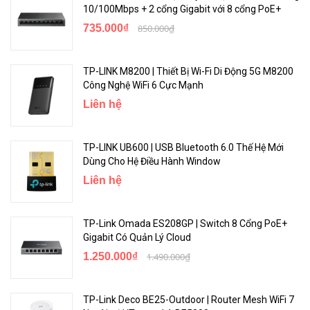
10/100Mbps + 2 cổng Gigabit với 8 cổng PoE+
735.000₫
850.000₫
TP-LINK M8200 | Thiết Bị Wi-Fi Di Động 5G M8200
Công Nghệ WiFi 6 Cực Mạnh
Liên hệ
TP-LINK UB600 | USB Bluetooth 6.0 Thế Hệ Mới
Dùng Cho Hệ Điều Hành Window
Thiết Kế Linh Hoạt, Cài Đặt Dễ Dàng
Liên hệ
Khung đỡ tiêu chuẩn và khung đỡ thấp cho phép bạn tìm khung đỡ
tốt nhất cho thiết bị của mình. Với 3 bước đơn giản, tận hưởng Wi-Fi
TP-Link Omada ES208GP | Switch 8 Cổng PoE+
nhanh chóng sau khi cài đặt nhanh, đơn giản.
Gigabit Có Quản Lý Cloud
1.250.000₫
1.490.000₫
TP-Link Deco BE25-Outdoor | Router Mesh WiFi 7