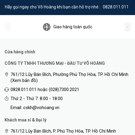
toàn hơn
Hãy gọi ngay cho Võ Hoàng khi bạn cần hỗ trợ nhé :
0828.011.011
Khung đỡ ngắn và dài -
tùy chọn giúp bạn linh hoạt trong việc lắp
đặt
Giao hàng toàn quốc
<Hotline: 0828.011.011 - (028)7300.2021 - VoHoang.vn>
Cửa hàng chính
Bảo hành
Bảo hành: 12 tháng
CÔNG TY TNHH THƯƠNG MẠI - ĐẦU TƯ VÕ HOÀNG
**Xem thêm thông tin về
Usb phát wifi
761/12 Lũy Bán Bích, Phường Phú Thọ Hòa, TP. Hồ Chí Minh
(Xem bản đồ)
0828.011.011 hoặc (028)7300.2021
Thứ 2 - Thứ 7: 8:00 - 18:00
Email: cskh@vohoang.vn
Khách mua sỉ & Đại lý
761/12 Lũy Bán Bích, P. Phú Thọ Hòa, TP. Hồ Chí Minh