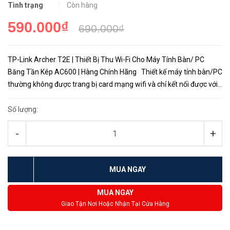
Tình trạng
Còn hàng
590.000₫
690.000₫
TP-Link Archer T2E | Thiết Bị Thu Wi-Fi Cho Máy Tính Bàn/ PC
Băng Tần Kép AC600 | Hàng Chính Hãng Thiết kế máy tính bàn/PC
thường không được trang bị card mạng wifi và chỉ kết nối được với
internet thông qua mạng dây LAN điều đó trở nên khá...
Số lượng:
-
+
MUA NGAY
MUA NGAY
Giao Tận Nơi Hoặc Nhận Tại Cửa Hàng