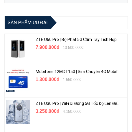
Tăng Cường Thông Lượng với MU-MIMO
SẢN PHẨM ƯU ĐÃI
Tp-Link T2E sở hữu Công nghệ MU-MIMO cung cấp các luồng dữ
liệu đồng thời, cải thiện thông lượng và hiệu quả mạng khi làm việc
ZTE U60 Pro | Bộ Phát 5G Cầm Tay Tích Hợp Công Nghệ WiFi 7, Pin 10000mAh
với router MU-MIMO tương thích.
7.900.000₫
10.500.000₫
Mobifone 12MDT150 | Sim Chuyên 4G Mobifone Dung Lượng Cao 500GB/Tháng Gói 1 Năm
1.300.000₫
1.550.000₫
ZTE U30 Pro | WiFi Di Động 5G Tốc Độ Lên Đến 500Mbps, Màn Hình Cảm Ứng
3.250.000₫
4.150.000₫
Tăng Cường Vùng Phủ Với Ăng-ten Độ Lợi Cao
Với ăng ten độ lợi cao cho phép Tp-Link Archer T2E tăng cường tín