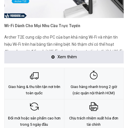
Wi-Fi Dành Cho Mọi Nhu Cầu Trực Tuyến
Archer T2E cung cấp cho PC của bạn khả năng Wi-Fi và nhận tín
hiệu Wi-Fi trên hai băng tần riêng biệt. Nó thậm chí có thể hoạt
động như một điểm phát Wi-Fi, chia sẻ internet với các thiết bị Wi-Fi
Xem thêm
khác. Băng tần 2.4 GHz để duyệt, gửi email và mạng xã hội hoặc
bạn có thể chuyển sang 5 GHz để chơi game và phát trực tuyến.
Giao hàng & thu tiền tận nơi trên
Giao hàng nhanh trong 2 giờ
toàn quốc
(các quận nội thành HCM)
Đổi mới hoặc sản phẩm cao hơn
Chịu trách nhiệm xuất hóa đơn
trong 5 ngày đầu
tài chính