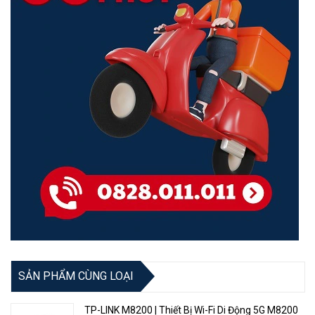
Kết Nối Nhiều Thiết Bị
Thêm nhiều thiết bị Wi-Fi mà không làm giảm hiệu suất mạng.
OFDMA cho phép nhiều thiết bị sử dụng một băng tần tại cùng một
thời điểm, cho phép router của bạn hỗ trợ nhiều thiết bị hơn so với
router Wi-Fi 5 cùng tốc độ.
SẢN PHẨM CÙNG LOẠI
TP-LINK M8200 | Thiết Bị Wi-Fi Di Động 5G M8200