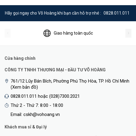
tạo ra một mạng Wi-Fi mạnh mẽ, đáng tin cậy xuyên suốt ngôi nhà
Hãy gọi ngay cho Võ Hoàng khi bạn cần hỗ trợ nhé :
0828.011.011
của bạn, cung cấp một kết nối ổn định và mượt mà cho tất cả mọi
thiết bị.
Giao hàng toàn quốc
TP-Link OneMesh
OneMesh ™ là một cách đơn giản để tạo mạng Mesh với một tên
Wi-Fi duy nhất để phủ sóng toàn bộ ngôi nhà một cách liền mạch.
Cửa hàng chính
Chỉ cần kết nối bộ mở rộng phạm vi OneMeshTM với bộ định tuyến
OneMesh ™. Không còn phải tìm kiếm kết nối ổn định.
CÔNG TY TNHH THƯƠNG MẠI - ĐẦU TƯ VÕ HOÀNG
761/12 Lũy Bán Bích, Phường Phú Thọ Hòa, TP. Hồ Chí Minh
(Xem bản đồ)
0828.011.011 hoặc (028)7300.2021
Thứ 2 - Thứ 7: 8:00 - 18:00
Email: cskh@vohoang.vn
Khách mua sỉ & Đại lý