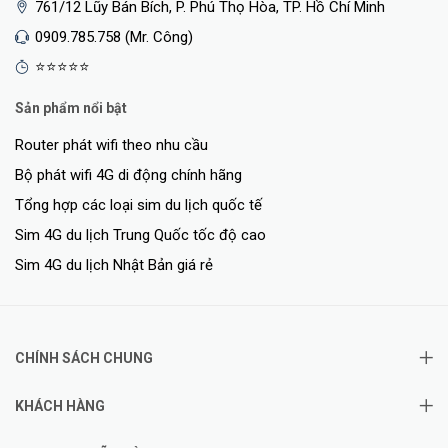
761/12 Lũy Bán Bích, P. Phú Thọ Hòa, TP. Hồ Chí Minh
0909.785.758 (Mr. Công)
Truy Cập Internet Gigabit - Băng Thông Rộng
⭐⭐⭐⭐⭐
Cổng Gigabit cho bạn tận hưởng trải nghiệm tuyệt vời của kết nối
Sản phẩm nổi bật
băng thông rộng lên đến 1 Gbps. Kết nối PC, TV thông minh và thiết
bị chơi game của bạn đến cổng Ethernet Gigabit thiết lập một kết
Router phát wifi theo nhu cầu
nối đáng tin cậy tốc độ cao.
Bộ phát wifi 4G di động chính hãng
Tổng hợp các loại sim du lịch quốc tế
Sim 4G du lịch Trung Quốc tốc độ cao
Sim 4G du lịch Nhật Bản giá rẻ
CHÍNH SÁCH CHUNG
KHÁCH HÀNG
Cài Đặt & Sử Dụng Đơn Giản