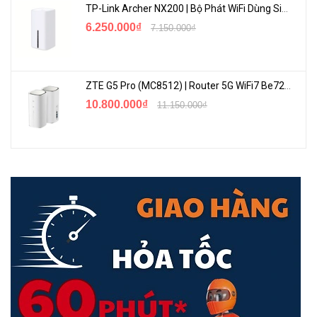
TP-Link Archer NX200 | Bộ Phát WiFi Dùng Sim 5G Tốc Độ Cao Mới FullBox
6.250.000₫
7.150.000₫
ZTE G5 Pro (MC8512) | Router 5G WiFi7 Be7200 Hỗ Trợ Băng Tần 6Ghz Cực Mạnh
10.800.000₫
11.150.000₫
Tốc Độ Gigabit
Sự kết hợp của tốc độ symbol cao hơn và công nghệ 1024-QAM
mới nhất giúp tăng tốc độ cho các thiết bị mới lên đến cấp độ
Gigabit. Kết nối điện thoại hoặc laptop của bạn đến mạng Wi-Fi 1
Gbps và tận hưởng tốc độ kết nối như mạng Ethernet.