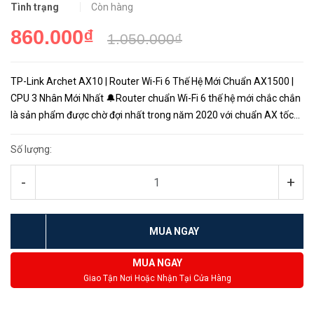
Tình trạng
Còn hàng
860.000₫
1.050.000₫
TP-Link Archet AX10 | Router Wi-Fi 6 Thế Hệ Mới Chuẩn AX1500 |
CPU 3 Nhân Mới Nhất 🔔Router chuẩn Wi-Fi 6 thế hệ mới chắc chắn
là sản phẩm được chờ đợi nhất trong năm 2020 với chuẩn AX tốc
độ vượt ngưỡng Gigabit. Tp-Link AX10 là sản phẩm tiên phon...
Số lượng:
-
+
MUA NGAY
MUA NGAY
Giao Tận Nơi Hoặc Nhận Tại Cửa Hàng