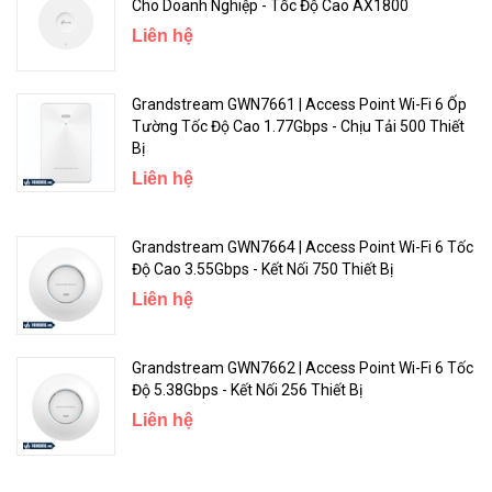
Cho Doanh Nghiệp - Tốc Độ Cao AX1800
Bộ xử lý ba nhân - Tốc Độ Phản Hồi Cực Nhanh
Liên hệ
CPU ba nhân 1.5GHz cung cấp sức mạnh vượt trội để giải quyết
lượng dữ liệu truyền tải khổng lồ, giảm thiểu độ trễ cho mạng của
Grandstream GWN7661 | Access Point Wi-Fi 6 Ốp
Tường Tốc Độ Cao 1.77Gbps - Chịu Tải 500 Thiết
bạn. Tận hưởng tốc độ phản hồi cực nhanh sau mỗi cú click chuột
Bị
hoặc thưởng thức video chất lượng cao khi trò chuyện trực tuyến.
Liên hệ
Grandstream GWN7664 | Access Point Wi-Fi 6 Tốc
Độ Cao 3.55Gbps - Kết Nối 750 Thiết Bị
Liên hệ
Grandstream GWN7662 | Access Point Wi-Fi 6 Tốc
Độ 5.38Gbps - Kết Nối 256 Thiết Bị
Liên hệ
Vùng Phủ Wi-Fi Mở Rộng
Sự kết hợp giữa công nghệ Beamforming và 4 ăng ten độ lợi cao