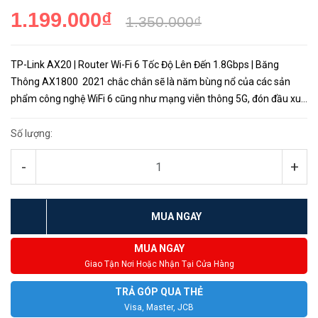
1.199.000₫
1.350.000₫
TP-Link AX20 | Router Wi-Fi 6 Tốc Độ Lên Đến 1.8Gbps | Băng
Thông AX1800 2021 chắc chắn sẽ là năm bùng nổ của các sản
phẩm công nghệ WiFi 6 cũng như mạng viễn thông 5G, đón đầu xu
hướng đó trong những tháng cuối năm 2020 các hãng s...
Số lượng:
-
+
MUA NGAY
MUA NGAY
Giao Tận Nơi Hoặc Nhận Tại Cửa Hàng
TRẢ GÓP QUA THẺ
Visa, Master, JCB