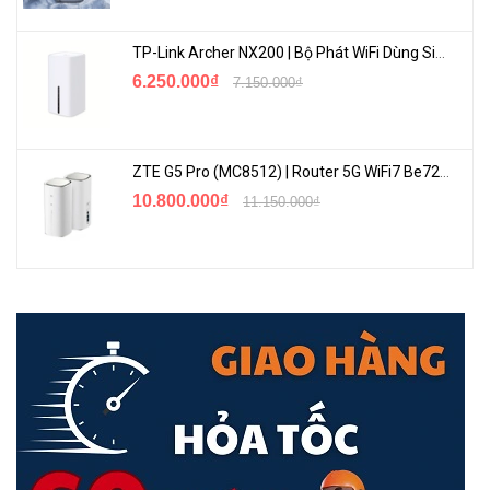
TP-Link Archer NX200 | Bộ Phát WiFi Dùng Sim 5G Tốc Độ Cao Mới FullBox
6.250.000₫
7.150.000₫
ZTE G5 Pro (MC8512) | Router 5G WiFi7 Be7200 Hỗ Trợ Băng Tần 6Ghz Cực Mạnh
10.800.000₫
11.150.000₫
Kết nối thông minh:
Beamforming, FEM độc lập và bốn ăng-ten
kết hợp để cung cấp khả năng thu tập trung đến các thiết bị ở xa.
Dễ dàng chia sẻ:
Cổng USB 2.0 cho phép chia sẻ tệp dễ dàng trong
mạng của bạn hoặc xây dựng Bộ nhớ đám mây riêng.
Cài đặt dễ dàng:
Thiết lập bộ định tuyến của bạn trong vài phút với
ứng dụng Tether TP-Link mạnh mẽ.
Tương thích ngược:
Hỗ trợ tất cả các chuẩn 802.11 trước đây và
tất cả các thiết bị Wi-Fi.