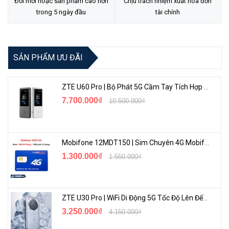
Đổi mới hoặc sản phẩm cao hơn
Chịu trách nhiệm xuất hóa đơn
trong 5 ngày đầu
tài chính
Kết nối tốc độ cao:
Tận hưởng truyền tải, tải xuống và chơi game
SẢN PHẨM ƯU ĐÃI
mượt mà mà không bị giật với tốc độ Wi-Fi 1,8 Gbps thế hệ tiếp
theo .
ZTE U60 Pro | Bộ Phát 5G Cầm Tay Tích Hợp Công Nghệ WiFi 7, Pin 10000mAh
Kết nối nhiều thiết bị:
Công nghệ Wi-Fi 6 truyền tải nhiều dữ liệu
7.700.000₫
10.500.000₫
hơn đến nhiều thiết bị hơn bằng cách sử dụng công nghệ OFDMA
mang tính cách mạng đồng thời giảm độ trễ.
Bộ xử lý mạnh mẽ:
CPU 4 lõi 1,5 GHz đảm bảo thông tin liên lạc
Mobifone 12MDT150 | Sim Chuyên 4G Mobifone Dung Lượng Cao 500GB/Tháng Gói 1 Năm
giữa bộ định tuyến của bạn và tất cả các thiết bị được kết nối được
1.300.000₫
1.550.000₫
thông suốt.
ZTE U30 Pro | WiFi Di Động 5G Tốc Độ Lên Đến 500Mbps, Màn Hình Cảm Ứng
3.250.000₫
4.150.000₫