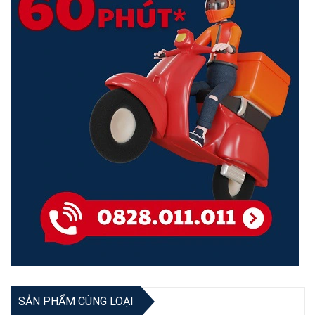
<Hotline: (028)7300.2021 - VoHoang.vn>
Bảo hành
Bảo hành: 24 tháng
>>>
Mua bộ phát wifi
(wireless router) chính hãng tại Võ Hoàng
SẢN PHẨM CÙNG LOẠI
>>> Xem thêm về
router Wifi 6