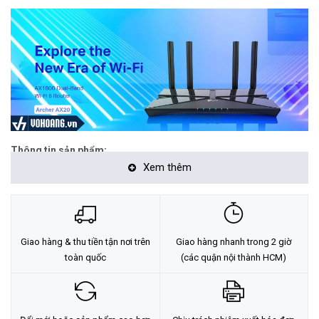
Thông tin sản phẩm:
Xem thêm
Dual-Band Wi-Fi 6:
Được trang bị công nghệ không dây mới
nhất Wi-Fi 6 trên cả 2 băng tần sóng 2.4Ghz & 5.0Ghz, cho tốc độ
nhanh hơn, dung lượng lớn hơn và giảm tắc nghẽn mạng.
Giao hàng & thu tiền tận nơi trên
Giao hàng nhanh trong 2 giờ
toàn quốc
(các quận nội thành HCM)