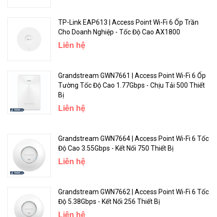
Với TP-Link HomeShield, hãy tận hưởng các tính năng bảo mật
nâng cao mang đến một môi trường an toàn bảo vệ dữ liệu và
TP-Link EAP613 | Access Point Wi-Fi 6 Ốp Trần
Cho Doanh Nghiệp - Tốc Độ Cao AX1800
quyền riêng tư của gia đình và mạng của bạn.
Liên hệ
Grandstream GWN7661 | Access Point Wi-Fi 6 Ốp
Tường Tốc Độ Cao 1.77Gbps - Chịu Tải 500 Thiết
Bị
Liên hệ
Grandstream GWN7664 | Access Point Wi-Fi 6 Tốc
Độ Cao 3.55Gbps - Kết Nối 750 Thiết Bị
TP-Link OneMesh™ Mạng Wi-Fi Linh Hoạt Cho Toàn Ngôi Nhà
Liên hệ
Bạn muốn xây dựng một hệ thống WiFi cho cả gia đình? Archer
Grandstream GWN7662 | Access Point Wi-Fi 6 Tốc
AX53 hỗ trợ OneMesh để tạo vùng phủ sóng liền mạch trong toàn
Độ 5.38Gbps - Kết Nối 256 Thiết Bị
bộ ngôi nhà của bạn, ngăn chặn hiện tượng rớt và độ trễ khi di
Liên hệ
chuyển giữa các tín hiệu.