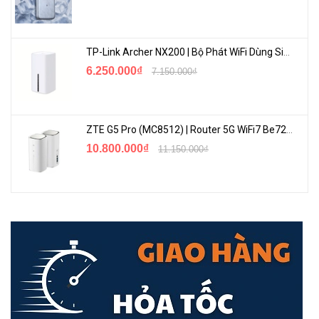
TP-Link Archer NX200 | Bộ Phát WiFi Dùng Sim 5G Tốc Độ Cao Mới FullBox
6.250.000₫
7.150.000₫
Wi-Fi 6 Thế Hệ Tiếp Theo
Wi-Fi 6 (802.11ax) có thể trở thành tiến bộ quan trọng nhất trong
quá trình phát triển Wi-Fi, mang lại sự gia tăng đáng kể về tốc độ và
ZTE G5 Pro (MC8512) | Router 5G WiFi7 Be7200 Hỗ Trợ Băng Tần 6Ghz Cực Mạnh
tổng dung lượng. Việc áp dụng Wi-Fi 6 chính đang tiến gần hơn bao
10.800.000₫
11.150.000₫
giờ hết với ngày càng nhiều ứng dụng máy khách AXE. Đã đến lúc
thích hợp để nâng cấp router của bạn lên thế hệ WiFi mới nhất!