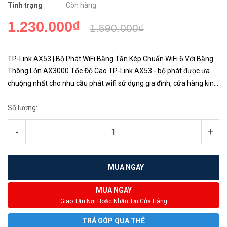
Tình trạng
Còn hàng
1.230.000₫
1.590.000₫
TP-Link AX53 | Bộ Phát WiFi Băng Tần Kép Chuẩn WiFi 6 Với Băng
Thông Lớn AX3000 Tốc Độ Cao TP-Link AX53 - bộ phát được ưa
chuộng nhất cho nhu cầu phát wifi sử dụng gia đình, cửa hàng kinh
doanh nhỏ lẻ và văn phòng làm việc, sở hữu công nghệ w...
Số lượng:
-
+
MUA NGAY
MUA NGAY
Giao Tận Nơi Hoặc Nhận Tại Cửa Hàng
TRẢ GÓP QUA THẺ