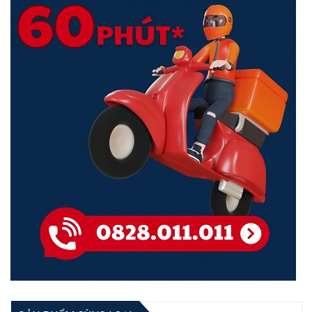
Tốc Độ Gigabit Nhanh Chóng, Không Cần Chờ Đợi
Không có lý do gì để trì hoãn việc mua
bộ định tuyến router wifi 6
khi bạn đã có thể tận dụng hết tốc độ mà nó mang lại. Với băng
thông 160 MHz và 1024-QAM, Archer AX53 mang đến tốc độ
Gigabit thực lên đến 3 Gbps. Tận hưởng phát trực tuyến và chơi
game nhanh hơn bao giờ hết. Được trang bị CPU lõi kép mạnh mẽ,
Router Wi-Fi 6 Gigabit đầy đủ tính năng cho phép thực hiện các tác
vụ đòi hỏi nhiều băng thông chạy trơn tru cùng một lúc.