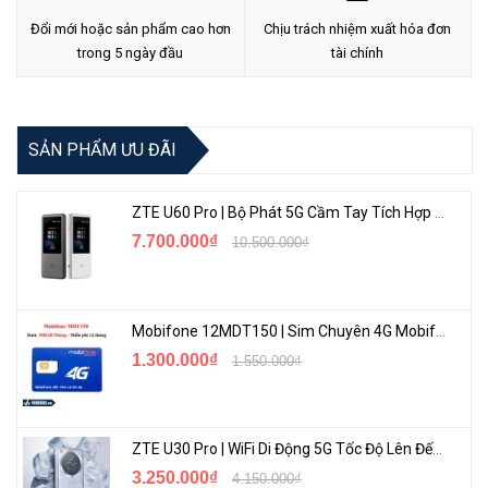
☆ Phạm vi phủ sóng Wi-Fi mở rộng — Bốn ăng-ten bên ngoài có độ
Đổi mới hoặc sản phẩm cao hơn
Chịu trách nhiệm xuất hóa đơn
lợi cao và công nghệ Beamforming kết hợp với nhau để mở rộng
trong 5 ngày đầu
tài chính
Wi-Fi mạnh mẽ, đáng tin cậy trong toàn bộ ngôi nhà của bạn.
☆ TP-Link HomeShield - Bảo mật nâng cao bảo vệ chống lại các
mối đe dọa mạng mới nhất.
SẢN PHẨM ƯU ĐÃI
☆ Tuổi thọ của thiết bị kết nối được cải thiện — Target Wake Time
(TWT) - Thời gian đánh thức mục tiêu giúp thiết bị của bạn giao tiếp
ZTE U60 Pro | Bộ Phát 5G Cầm Tay Tích Hợp Công Nghệ WiFi 7, Pin 10000mAh
hiệu quả hơn trong khi tiêu thụ ít năng lượng hơn.
7.700.000₫
10.500.000₫
☆ Tương thích với Alexa — Điều khiển router của bạn thông qua
lệnh thoại và làm cho cuộc sống của bạn trở nên thông minh và dễ
dàng hơn với Amazon Alexa.
Mobifone 12MDT150 | Sim Chuyên 4G Mobifone Dung Lượng Cao 500GB/Tháng Gói 1 Năm
1.300.000₫
1.550.000₫
ZTE U30 Pro | WiFi Di Động 5G Tốc Độ Lên Đến 500Mbps, Màn Hình Cảm Ứng
3.250.000₫
4.150.000₫