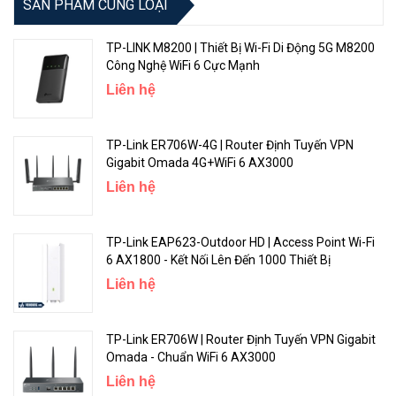
SẢN PHẨM CÙNG LOẠI
TP-LINK M8200 | Thiết Bị Wi-Fi Di Động 5G M8200
Mở Rộng Vùng Phủ-Xuyên Suốt Ngôi Nhà Bạn
Công Nghệ WiFi 6 Cực Mạnh
Liên hệ
Bốn ăng-ten bên ngoài có độ lợi cao và công nghệ
Beamforming kết hợp để mở rộng WiFi mạnh, đáng tin cậy
trong toàn bộ ngôi nhà của bạn.
TP-Link ER706W-4G | Router Định Tuyến VPN
Gigabit Omada 4G+WiFi 6 AX3000
Liên hệ
TP-Link EAP623-Outdoor HD | Access Point Wi-Fi
6 AX1800 - Kết Nối Lên Đến 1000 Thiết Bị
Liên hệ
TP-Link ER706W | Router Định Tuyến VPN Gigabit
Omada - Chuẩn WiFi 6 AX3000
TP-Link HomeShield:Bảo Mật Nâng Cao Thiết Bị Của Bạn
Liên hệ