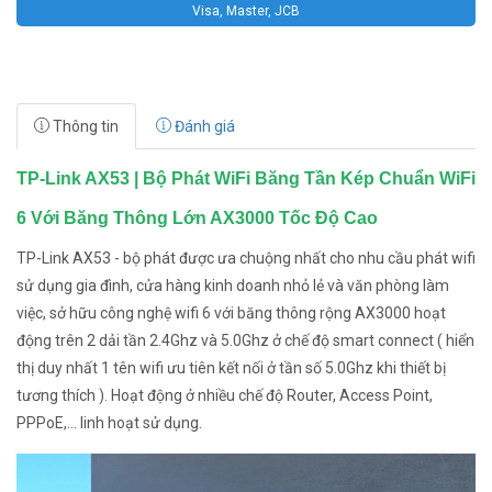
Visa, Master, JCB
Thông tin
Đánh giá
TP-Link AX53 | Bộ Phát WiFi Băng Tần Kép Chuẩn WiFi
6 Với Băng Thông Lớn AX3000 Tốc Độ Cao
TP-Link AX53 - bộ phát được ưa chuộng nhất cho nhu cầu phát wifi
sử dụng gia đình, cửa hàng kinh doanh nhỏ lẻ và văn phòng làm
việc, sở hữu công nghệ wifi 6 với băng thông rộng AX3000 hoạt
động trên 2 dải tần 2.4Ghz và 5.0Ghz ở chế độ smart connect ( hiển
thị duy nhất 1 tên wifi ưu tiên kết nối ở tần số 5.0Ghz khi thiết bị
tương thích ). Hoạt động ở nhiều chế độ Router, Access Point,
PPPoE,... linh hoạt sử dụng.