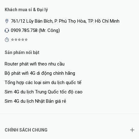
Khách mua sỉ & Đại lý
761/12 Lũy Bán Bích, P. Phú Thọ Hòa, TP. Hồ Chí Minh
0909.785.758 (Mr. Công)
⭐⭐⭐⭐⭐
Sản phẩm nổi bật
Router phát wifi theo nhu cầu
Bảo Vệ Trẻ Em - Thông Báo Kết Nối Mới
Bộ phát wifi 4G di động chính hãng
- Chặn nội dung không phù hợp với trẻ em và tùy chỉnh khoảng thời
Tổng hợp các loại sim du lịch quốc tế
gian để có thói quen trực tuyến tốt hơn.
Sim 4G du lịch Trung Quốc tốc độ cao
- Bạn sẽ nhận được thông báo qua điện thoại khi các thiết bị mới kết
Sim 4G du lịch Nhật Bản giá rẻ
nối. Loại bỏ mọi kết nối đáng ngờ và chặn chúng. Vô cùng đơn giản
để bảo vệ mạng gia đình.
CHÍNH SÁCH CHUNG