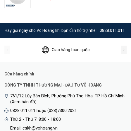
Hãy gọi ngay cho Võ Hoàng khi bạn cần hỗ trợ nhé :
0828.011.011
Giao hàng toàn quốc
Cửa hàng chính
WPA3—Cấp Độ Bảo Mật Mạng Thế Hệ Tiếp Theo
CÔNG TY TNHH THƯƠNG MẠI - ĐẦU TƯ VÕ HOÀNG
Giao thức bảo mật WiFi mới nhất, WPA3, mang đến những khả
761/12 Lũy Bán Bích, Phường Phú Thọ Hòa, TP. Hồ Chí Minh
năng mới để cải thiện an ninh mạng trong các mạng cá nhân. Mã
(Xem bản đồ)
hóa an toàn hơn trong an toàn mật mã WiFi và bảo vệ nâng cao
0828.011.011 hoặc (028)7300.2021
chống lại các cuộc tấn công kết hợp để bảo vệ WiFi gia đình của
bạn.
Thứ 2 - Thứ 7: 8:00 - 18:00
Email: cskh@vohoang.vn