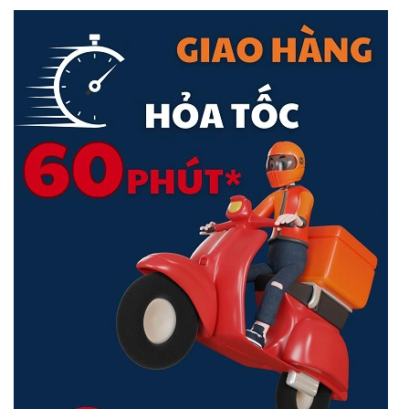
pháp lưới Deco BM65, bạn có thể tận hưởng trải nghiệm trực tuyến
không bị gián đoạn, cả trong nhà và ngoài trời.
Chuẩn IP65 Chống chịu Thời tiết thích hợp cho Tình huống
Ngoài trời
Thông qua quá trình thử nghiệm, sản phẩm được đánh giá đạt
chuẩn IP65 chống nước, chống bụi cùng lớp vỏ chịu lực giúp bảo vệ