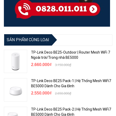
Deco BM65-Outdoor khỏi các điều kiện khắc nghiệt ngoài trời như
bụi xâm nhập, va đập, rung lắc, sương giá và nhiều hơn thế nữa.
SẢN PHẨM CÙNG LOẠI
TP-Link Deco BE25-Outdoor | Router Mesh WiFi 7
Ngoài trời/Trong nhà BE5000
2.660.000₫
3.150.000₫
Chuyển vùng liền mạch với Một tên Wi-Fi duy nhất
TP-Link Deco BE25 Pack-1 | Hệ Thống Mesh WiFi7
BE5000 Dành Cho Gia Đình
TP-Link Mesh có nghĩa là các node Deco hoạt động cùng nhau để
2.550.000₫
2.650.000₫
tạo thành một mạng thống nhất. Điện thoại hoặc máy tính bảng
của bạn sẽ tự động kết nối với Deco nhanh nhất khi bạn di chuyển
trong nhà, tạo ra trải nghiệm Wi-Fi thực sự liền mạch.
TP-Link Deco BE25 Pack-2 | Hệ Thống Mesh WiFi7
BE5000 Dành Cho Gia Đình