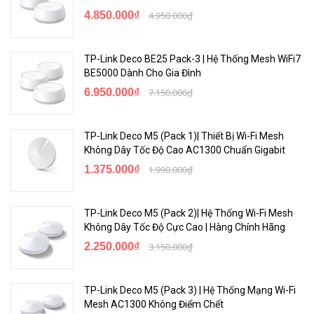
4.850.000₫
4.950.000₫
TP-Link Deco BE25 Pack-3 | Hệ Thống Mesh WiFi7
BE5000 Dành Cho Gia Đình
6.950.000₫
7.150.000₫
TP-Link Deco M5 (Pack 1)| Thiết Bị Wi-Fi Mesh
Không Dây Tốc Độ Cao AC1300 Chuẩn Gigabit
1.375.000₫
1.990.000₫
<Hotline: 0828.011.011 - (028)7300.2021 - VoHoang.vn>
TP-Link Deco M5 (Pack 2)| Hệ Thống Wi-Fi Mesh
Không Dây Tốc Độ Cực Cao | Hàng Chính Hãng
2.250.000₫
3.150.000₫
TP-Link Deco M5 (Pack 3) | Hệ Thống Mạng Wi-Fi
Mesh AC1300 Không Điểm Chết