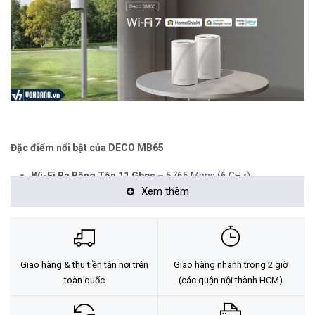
Đặc điểm nổi bật của DECO MB65
Wi-Fi Ba Băng Tần 11 Gbps –
5765 Mbps (6 GHz)
Xem thêm
+ 4324 Mbps (5 GHz) + 688 Mbps (2.4 GHz).
†
Kết nối Có dây 2.5 Gbps –
Cổng 2.5 Gbps đảm bảo tính linh
hoạt tối đa và tăng cường hiệu suất.
§
Kết hợp Backhaul Không dây và Có dây
–
Kết nối backhaul
Giao hàng & thu tiền tận nơi trên
Giao hàng nhanh trong 2 giờ
không dây và có dây với từng thiết bị cùng lúc để cải thiện tổng
toàn quốc
(các quận nội thành HCM)
hiệu suất và giảm độ trễ.
Multi-Link Operation (MLO) –
Gửi và nhận dữ liệu đồng thời