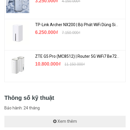
Thế hệ Wi-Fi và hoạt động với bất kỳ Nhà cung cấp Dịch vụ Viễn
3.250.000₫
4.150.000₫
thông (ISP) và modem nào.
☆
TP-Link Archer NX200 | Bộ Phát WiFi Dùng Sim 5G Tốc Độ Cao Mới FullBox
6.250.000₫
7.150.000₫
ZTE G5 Pro (MC8512) | Router 5G WiFi7 Be7200 Hỗ Trợ Băng Tần 6Ghz Cực Mạnh
10.800.000₫
11.150.000₫
Từ trong nhà đến ngoài trời, Wi-Fi 7 có tốc độ lên đến 11,0 Gbps
Thông số kỹ thuật
Wi-Fi 7 giải phóng toàn bộ tiềm năng của 4K-QAM và băng tần 6
Bảo hành: 24 tháng
GHz với các kênh lên đến 320 MHz, mang đến tốc độ Wi-Fi chưa
từng có lên đến 11 Gbps. Băng tần 6 GHz mới cung cấp các kênh
Xem thêm
không bị tắc nghẽn băng thông đặc biệt cho lưới ngoài trời. Với giải