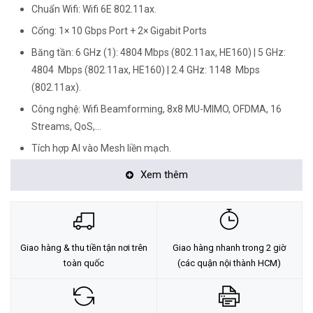
Chuẩn Wifi: Wifi 6E 802.11ax.
Cổng: 1× 10 Gbps Port + 2× Gigabit Ports
Băng tần: 6 GHz (1): 4804 Mbps (802.11ax, HE160) | 5 GHz:
4804 Mbps (802.11ax, HE160) | 2.4 GHz: 1148 Mbps
(802.11ax).
Công nghệ: Wifi Beamforming, 8x8 MU-MIMO, OFDMA, 16
Streams, QoS,...
Tích hợp AI vào Mesh liền mạch.
Hỗ trợ bảo mật TP-Link Homeshield.
Xem thêm
Kết nối lên đến 200 thiết bị.
Giao hàng & thu tiền tận nơi trên
Giao hàng nhanh trong 2 giờ
toàn quốc
(các quận nội thành HCM)