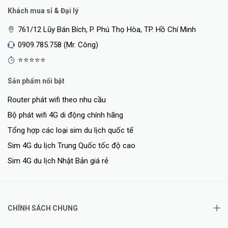
Khách mua sỉ & Đại lý
761/12 Lũy Bán Bích, P. Phú Thọ Hòa, TP. Hồ Chí Minh
<Hotline: 0828.011.011 - (028)7300.2021 - VoHoang.vn>
0909.785.758 (Mr. Công)
⭐⭐⭐⭐⭐
Bảo hành
Sản phẩm nổi bật
Bảo hành: 24 tháng
Router phát wifi theo nhu cầu
bộ phát sóng wifi TP-Link
khác giá
>>> Xem thêm các sản phẩm
rẻ tại Võ Hoàng
Bộ phát wifi 4G di động chính hãng
Tổng hợp các loại sim du lịch quốc tế
Sim 4G du lịch Trung Quốc tốc độ cao
Sim 4G du lịch Nhật Bản giá rẻ
CHÍNH SÁCH CHUNG