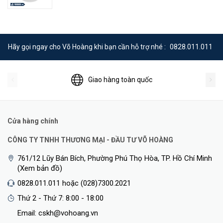
Hãy gọi ngay cho Võ Hoàng khi bạn cần hỗ trợ nhé :
0828.011.011
Chuyển Vùng Liền Mạch
Giao hàng toàn quốc
TP-Link Mesh
có nghĩa là các đơn vị Deco làm việc cùng nhau để
tạo thành một mạng thống nhất. Điện thoại hoặc máy tính bảng
của bạn tự động kết nối với Deco nhanh nhất khi bạn di chuyển qua
Cửa hàng chính
nhà, tạo ra trải nghiệm WiFi thực sự liền mạch.
CÔNG TY TNHH THƯƠNG MẠI - ĐẦU TƯ VÕ HOÀNG
761/12 Lũy Bán Bích, Phường Phú Thọ Hòa, TP. Hồ Chí Minh
(Xem bản đồ)
0828.011.011 hoặc (028)7300.2021
Thứ 2 - Thứ 7: 8:00 - 18:00
Email: cskh@vohoang.vn