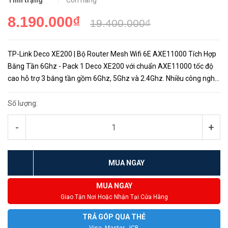
Tình trạng
Còn hàng
8.190.000₫
19.400.000₫
TP-Link Deco XE200 | Bộ Router Mesh Wifi 6E AXE11000 Tích Hợp
Băng Tần 6Ghz - Pack 1 Deco XE200 với chuẩn AXE11000 tốc độ
cao hỗ trợ 3 băng tần gồm 6Ghz, 5Ghz và 2.4Ghz. Nhiều công nghệ
được tích hợp giúp năng suất và hiệu suất hoạt động mạnh mẽ n...
Số lượng:
-
+
MUA NGAY
MUA NGAY
Giao Tận Nơi Hoặc Nhận Tại Cửa Hàng
TRẢ GÓP QUA THẺ