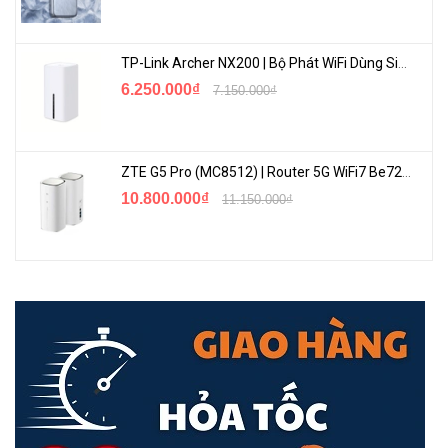
Tốc Độ Siêu Nhanh
TP-Link Archer NX200 | Bộ Phát WiFi Dùng Sim 5G Tốc Độ Cao Mới FullBox
6.250.000₫
7.150.000₫
Deco XE200
được trang bị 3 băng tần có tốc độ lên đến
10.9Gbps
với
6Ghz
có tốc độ
4804Mbps
,
5Ghz
có tốc độ lên đến
4804Mbps
và
2.4Ghz
có tốc độ lên đến
1148Mbps
. Với tốc độ này giúp bạn có
ZTE G5 Pro (MC8512) | Router 5G WiFi7 Be7200 Hỗ Trợ Băng Tần 6Ghz Cực Mạnh
thể thoải mái sử dụng mà không bị giật lag, mang đến độ trễ cực
10.800.000₫
11.150.000₫
thấp.