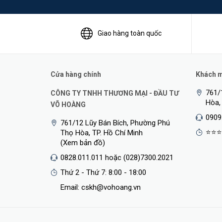
Giao hàng toàn quốc
Cửa hàng chính
Khách mu
Băng Thông Siêu Rộng
761/
CÔNG TY TNHH THƯƠNG MẠI - ĐẦU TƯ
Hòa,
TP-Link Deco XE75 Pro
hỗ trợ 3 băng tần với băng th
VÕ HOÀNG
nghiệm không bị giật lag khi streaming 8K, chơi game nói
0909
761/12 Lũy Bán Bích, Phường Phú
⭐⭐⭐
Thọ Hòa, TP. Hồ Chí Minh
(Xem bản đồ)
0828.011.011 hoặc (028)7300.2021
Thứ 2 - Thứ 7: 8:00 - 18:00
Email: cskh@vohoang.vn