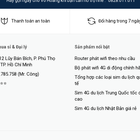
Hãy gọi ngay cho Võ Hoàng khi bạn cần hỗ trợ nhé :
0828.011.011
Thanh toán an toàn
Đổi hàng trong 7 ngà
a sỉ & Đại lý
Sản phẩm nổi bật
12 Lũy Bán Bích, P. Phú Thọ
Router phát wifi theo nhu cầu
 TP. Hồ Chí Minh
ông cực cao lên đến
5400Mbps
, mang đến Internet siêu nhanh và tận hưở
Bộ phát wifi 4G di động chính h
 không với lag, hỗ trợ tốt với VR/AR.
.785.758 (Mr. Công)
Tổng hợp các loại sim du lịch 
⭐⭐
tế
Sim 4G du lịch Trung Quốc tốc 
cao
Sim 4G du lịch Nhật Bản giá rẻ