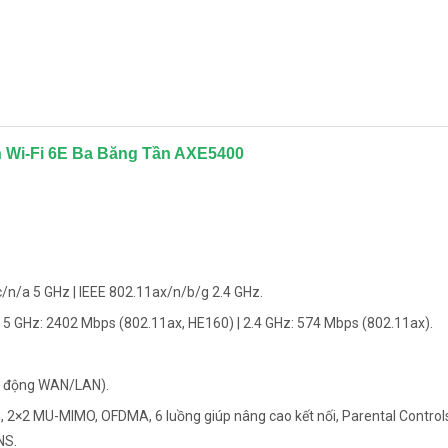
sh Wi-Fi 6E Ba Băng Tần AXE5400
c/n/a 5 GHz | IEEE 802.11ax/n/b/g 2.4 GHz.
 5 GHz: 2402 Mbps (802.11ax, HE160) | 2.4 GHz: 574 Mbps (802.11ax).
 tự động WAN/LAN).
 2×2 MU-MIMO, OFDMA, 6 luồng giúp nâng cao kết nối, Parental Control
NS.