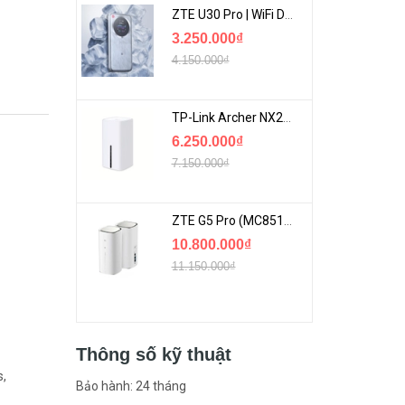
ZTE U30 Pro | WiFi Di Động 5G Tốc Độ Lên Đến 500Mbps, Màn Hình Cảm Ứng
3.250.000₫
4.150.000₫
TP-Link Archer NX200 | Bộ Phát WiFi Dùng Sim 5G Tốc Độ Cao Mới FullBox
6.250.000₫
7.150.000₫
ZTE G5 Pro (MC8512) | Router 5G WiFi7 Be7200 Hỗ Trợ Băng Tần 6Ghz Cực Mạnh
10.800.000₫
11.150.000₫
Thông số kỹ thuật
s,
Bảo hành: 24 tháng