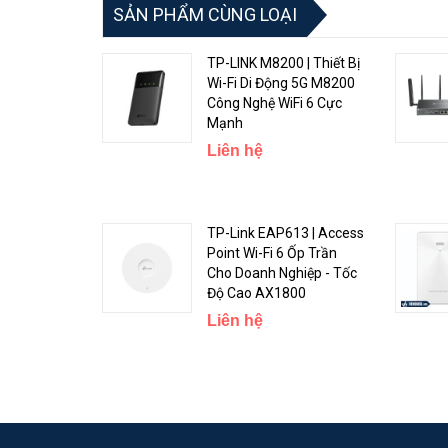
SẢN PHẨM CÙNG LOẠI
TP-LINK M8200 | Thiết Bị
Chuẩn Wi-Fi 6E Mới Nhất
Wi-Fi Di Động 5G M8200
Công Nghệ WiFi 6 Cực
TP-Link Deco XE75 Pro
được trang bị Wi-Fi 6E mạnh 
Mạnh
160MHz
và không bị tắc nghẽn.
Liên hệ
TP-Link EAP613 | Access
Point Wi-Fi 6 Ốp Trần
Cho Doanh Nghiệp - Tốc
Độ Cao AX1800
Liên hệ