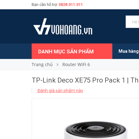
Bạn cần hỗ trợ:
0828.011.011
9.500.000₫
Giá bán:
DANH MỤC SẢN PHẨM
Mua hàng
Trang chủ
Router WiFi 6
TP-Link Deco XE75 Pro Pack 1 | T
Đánh giá sản phẩm này