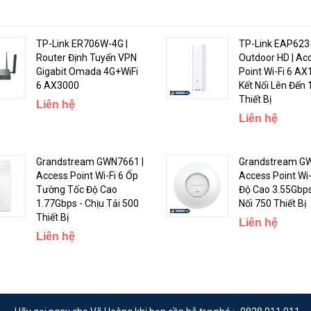
TP-Link ER706W-4G |
TP-Link EAP623
Router Định Tuyến VPN
Outdoor HD | Ac
Gigabit Omada 4G+WiFi
Point Wi-Fi 6 AX
mẽ,
hỗ trợ băng tần 6Ghz
mang đến độ trễ cực thấp, hỗ trợ kênh rộng với
6 AX3000
Kết Nối Lên Đến
Thiết Bị
Liên hệ
Liên hệ
Grandstream GWN7661 |
Grandstream GW
Access Point Wi-Fi 6 Ốp
Access Point Wi-
Tường Tốc Độ Cao
Độ Cao 3.55Gbps
1.77Gbps - Chịu Tải 500
Nối 750 Thiết Bị
Thiết Bị
Liên hệ
Liên hệ