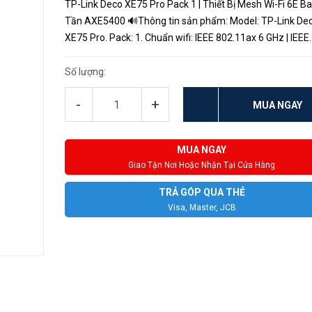
TP-Link Deco XE75 Pro Pack 1 | Thiết Bị Mesh Wi-Fi 6E B
Tần AXE5400 🔊Thông tin sản phẩm: Model: TP-Link Deco
XE75 Pro. Pack: 1. Chuẩn wifi: IEEE 802.11ax 6 GHz | IEEE
802.11ax/ac/n/a 5 GHz | IEEE 802.11ax/n/b/g 2.4 GHz. 
thông: 6 GHz: ...
Số lượng:
-
+
MUA NGAY
MUA NGAY
Giao Tận Nơi Hoặc Nhận Tại Cửa Hàng
TRẢ GÓP QUA THẺ
Visa, Master, JCB