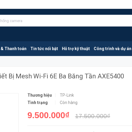
TP-Link Deco XE75 Pro Pack 1 | Thiết Bị Mesh Wi-Fi 6E Ba Băng Tần AXE5400
MUA NGA
 & Thanh toán
Tin tức nổi bật
Hỗ trợ kỹ thuật
Công trình và dự án
hiết Bị Mesh Wi-Fi 6E Ba Băng Tần AXE5400
Thương hiệu
TP-Link
Tình trạng
Còn hàng
9.500.000₫
17.500.000₫