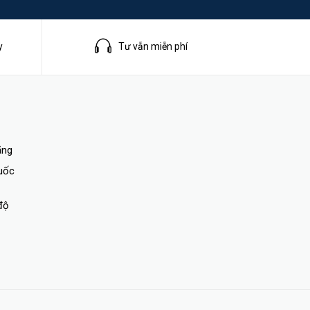
y
Tư vẫn miễn phí
ng trải
ãng
quốc
độ