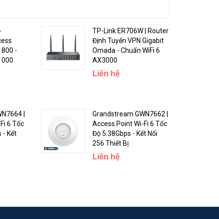
-
TP-Link ER706W | Router
cess
Định Tuyến VPN Gigabit
1800 -
Omada - Chuẩn WiFi 6
 1000
AX3000
Liên hệ
N7664 |
Grandstream GWN7662 |
Fi 6 Tốc
Access Point Wi-Fi 6 Tốc
 - Kết
Độ 5.38Gbps - Kết Nối
256 Thiết Bị
Liên hệ