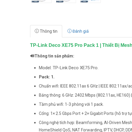
Thông tin
Đánh giá
TP-Link Deco XE75 Pro Pack 1 | Thiết Bị Me
🔊Thông tin sản phẩm:
Model: TP-Link Deco XE75 Pro.
Pack: 1.
Chuẩn wifi: IEEE 802.11ax 6 GHz | IEEE 802.11ax/a
Băng thông: 6 GHz: 2402 Mbps (802.11ax, HE160) |
Tầm phủ wifi: 1-3 phòng với 1 pack.
Cổng: 1× 2.5 Gbps Port + 2× Gigabit Ports (hỗ trợ
Công nghệ tích hợp: Beamforming, AI-Driven Mesh,
HomeShield QoS, NAT Forwarding, IPTV, DHCP, DD