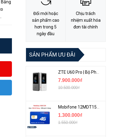
a Băng
Đổi mới hoặc
Chịu trách
sản phẩm cao
nhiệm xuất hóa
Băng
hơn trong 5
đơn tài chính
ngày đầu
SẢN PHẨM ƯU ĐÃI
ZTE U60 Pro | Bộ Phát 5G Cầm Tay Tích Hợp Công Nghệ WiFi 7, Pin 10000mAh
7.900.000₫
10.500.000₫
Mobifone 12MDT150 | Sim Chuyên 4G Mobifone Dung Lượng Cao 500GB/Tháng Gói 1 Năm
1.300.000₫
1.550.000₫