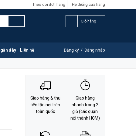
Theo dõi đơn hàng
Hệ thống cửa hàng
LIÊN HỆ ĐẶT HÀNG
Y
0828.011.011
Giỏ hàng
 gần đây
Liên hệ
Đăng ký
/
Đăng nhập
Giao hàng & thu
Giao hàng
tiền tận nơi trên
nhanh trong 2
toàn quốc
giờ (các quận
nội thành HCM)