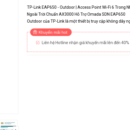
TP-Link EAP650 - Outdoor | Access Point Wi-Fi 6 Trong N
Ngoài Trời Chuẩn AX3000 Hỗ Trợ Omada SDN EAP650
Outdoor của TP-Link là một thiết bị truy cập không dây n
trời được thiết kế để cung cấp kết nối mạng mạnh mẽ và 
Khuyến mãi hot
định trong các môi trư...
Liên hệ Hotline nhận giá khuyến mãi lên đến 40%