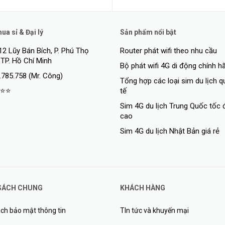
a sỉ & Đại lý
Sản phẩm nổi bật
12 Lũy Bán Bích, P. Phú Thọ
Router phát wifi theo nhu cầu
 TP. Hồ Chí Minh
Bộ phát wifi 4G di động chính h
.785.758 (Mr. Công)
Tổng hợp các loại sim du lịch 
⭐⭐
tế
Sim 4G du lịch Trung Quốc tốc 
cao
oanh và gia đình
Sim 4G du lịch Nhật Bản giá rẻ
oanh nghiệp kỷ nguyên mới 6
hiễu hơn và dung lượng cao hơn.
SÁCH CHUNG
KHÁCH HÀNG
ên tới 2976 Mb/giây mang lại tốc độ nhanh hơn gấp đôi so với Wi-Fi 5.*1 
ch bảo mật thông tin
TIn tức và khuyến mại
áng kể.