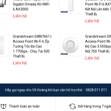
Gigabit Omada 4G+WiFi
Point Wi-Fi 6 AX
6 AX3000
Kết Nối Lên Đến
Thiết Bị
Liên hệ
Liên hệ
Grandstream GWN7661 |
Grandstream GW
Access Point Wi-Fi 6 Ốp
Access Point Wi-
 doanh nghiệp nhỏ, vừa và lớn
Tường Tốc Độ Cao
Độ Cao 3.55Gbps
1.77Gbps - Chịu Tải 500
Nối 750 Thiết Bị
Thiết Bị
Liên hệ
Liên hệ
Hãy gọi ngay cho Võ Hoàng khi bạn cần hỗ trợ nhé :
0828.011.011
Thanh toán an toàn
Đổi hàng trong 7 ngà