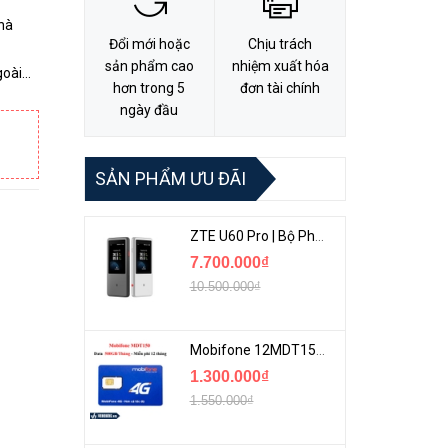
hà
Đổi mới hoặc
Chịu trách
sản phẩm cao
nhiệm xuất hóa
goài
hơn trong 5
đơn tài chính
ổn
ngày đầu
SẢN PHẨM ƯU ĐÃI
ZTE U60 Pro | Bộ Phát 5G Cầm Tay Tích Hợp Công Nghệ WiFi 7, Pin 10000mAh
7.700.000₫
10.500.000₫
Mobifone 12MDT150 | Sim Chuyên 4G Mobifone Dung Lượng Cao 500GB/Tháng Gói 1 Năm
1.300.000₫
1.550.000₫