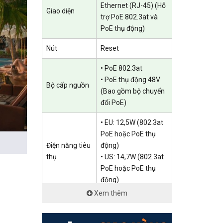
Ethernet (RJ-45) (Hỗ
Giao diện
trợ PoE 802.3at và
PoE thụ động)
Nút
Reset
• PoE 802.3at
• PoE thụ động 48V
Bộ cấp nguồn
(Bao gồm bộ chuyển
đổi PoE)
• EU: 12,5W (802.3at
PoE hoặc PoE thụ
Điện năng tiêu
động)
thụ
• US: 14,7W (802.3at
PoE hoặc PoE thụ
động)
Xem thêm
• 280,4×106,5×56,8
Kích thước ( R
mm (không có ăng-
x D x C )
IP67.
ten và bộ lắp)