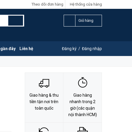
Theo dõi đơn hàng
Hệ thống cửa hàng
LIÊN HỆ ĐẶT HÀNG
G
0828.011.011
Giỏ hàng
 gần đây
Liên hệ
Đăng ký
/
Đăng nhập
Giao hàng & thu
Giao hàng
tiền tận nơi trên
nhanh trong 2
toàn quốc
giờ (các quận
nội thành HCM)