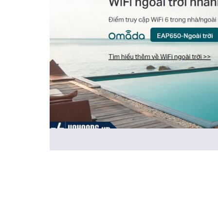
Đặc Điểm Nổi Bật Của Sản Phẩm:
Tốc độ WiFi 6 vượt trội:
Cung cấp tốc độ băng tần 
Hiệu suất mạng cao hơn:
Tận hưởng tốc độ nhanh 
Kênh băng thông 160 MHz:
Nhân đôi dữ liệu ở thờ
Phạm vi phủ sóng dài:
Bộ khuếch đại công suất ca