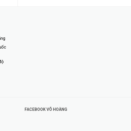
ãng
quốc
độ
FACEBOOK VÕ HOÀNG
Mọi ứng