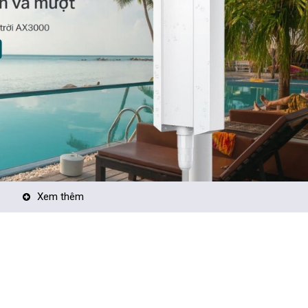
Xem thêm
kép lên đến 3 Gbps được hỗ trợ bởi công nghệ WiFi 6 mới nhất.
hơn trên nhiều thiết bị hơn với độ trễ ít hơn với OFDMA và MU-MIMO.
i gian truyền cao nhất trên một luồng với HE160.
o chuyên dụng và ăng-ten chuyên nghiệp với vỏ bọc chống chịu thời tiết 