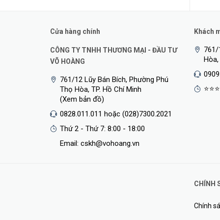
Cửa hàng chính
Khách mu
761/
CÔNG TY TNHH THƯƠNG MẠI - ĐẦU TƯ
Hòa,
VÕ HOÀNG
0909
761/12 Lũy Bán Bích, Phường Phú
⭐⭐⭐
Thọ Hòa, TP. Hồ Chí Minh
(Xem bản đồ)
0828.011.011 hoặc (028)7300.2021
WiFi ngoài trời phù hợp cho cả các tình huống kinh d
Thứ 2 - Thứ 7: 8:00 - 18:00
Email: cskh@vohoang.vn
Tăng sức mạnh cho doanh nghiệp của bạn với WiFi d
WiFi 6 mang đến tốc độ nhanh hơn, độ trễ thấp hơn, ít n
CHÍNH 
AX3000 WiFi 6 tốc độ nhanh như chớp
Wi-Fi 6 dành cho doanh nghiệp thời đại mới với tốc độ l
Chính sá
dụng đều mượt mà hơn với tốc độ Wi-Fi được cải thiện đ