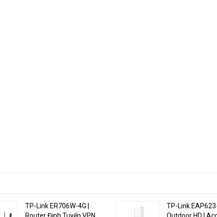
y giữa các điểm truy cập để mở rộng phạm vi và triển khai linh hoạt.
ch:
Người dùng có thể tận hưởng khả năng phát trực tuyến liền mạch tr
ng giữa các điểm truy cập.
 và Passive PoE (bao gồm bộ chuyển đổi) để cài đặt linh hoạt.
uản lý toàn bộ mạng cục bộ hoặc từ đám mây thông qua giao diện ng
TP-Link ER706W-4G |
TP-Link EAP623
Router Định Tuyến VPN
Outdoor HD | Ac