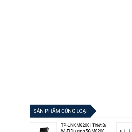
Công nghệ lưới Omada:
Cho phép kết nối không dâ
Luôn mượt mà với khả năng chuyển vùng liền mạ
bộ tài sản với các thiết bị của họ chuyển đổi dễ dà
Cấp nguồn PoE:
Hỗ trợ cả nguồn điện 802.3at PoE+
Quản lý đám mây tập trung:
Tích hợp Omada SDN q
web hoặc ứng dụng Omada.
SẢN PHẨM CÙNG LOẠI
TP-LINK M8200 | Thiết Bị
Wi-Fi Di Động 5G M8200