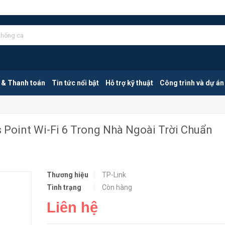
TP-Link EAP650 - Outdoor | Access Point Wi-Fi 6 Trong Nhà Ngoài Trời Chuẩn AX3000 Hỗ Trợ Omada SDN
HẾT HÀN
 & Thanh toán
Tin tức nổi bật
Hỗ trợ kỹ thuật
Công trình và dự án
 Point Wi-Fi 6 Trong Nhà Ngoài Trời Chuẩn
Thương hiệu
TP-Link
Tình trạng
Còn hàng
Liên hệ