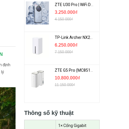
ZTE U30 Pro | WiFi Di Động 5G Tốc Độ Lên Đến 500Mbps, Màn Hình Cảm Ứng
3.250.000₫
4.150.000₫
TP-Link Archer NX200 | Bộ Phát WiFi Dùng Sim 5G Tốc Độ Cao Mới FullBox
6.250.000₫
7.150.000₫
DN
n định
ZTE G5 Pro (MC8512) | Router 5G WiFi7 Be7200 Hỗ Trợ Băng Tần 6Ghz Cực Mạnh
 lý
10.800.000₫
11.150.000₫
Thông số kỹ thuật
1× Cổng Gigabit