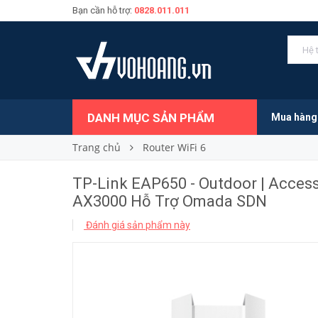
Bạn cần hỗ trợ:
0828.011.011
Liên hệ
Giá bán:
DANH MỤC SẢN PHẨM
Mua hàng
Trang chủ
Router WiFi 6
TP-Link EAP650 - Outdoor | Access
AX3000 Hỗ Trợ Omada SDN
Đánh giá sản phẩm này