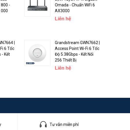
trung
1800 -
Omada - Chuẩn WiFi 6
• Bộ điều khiển phần
 1000
AX3000
cứng Omada
Liên hệ
(OC200)
• Bộ điều khiển phần
mềm Omada
N7664 |
Grandstream GWN7662 |
Chứng chỉ
CE, FCC, RoHS
Fi 6 Tốc
Access Point Wi-Fi 6 Tốc
 - Kết
Độ 5.38Gbps - Kết Nối
• Điểm truy cập
256 Thiết Bị
EAP650-Ngoài trời
Liên hệ
• Bộ chuyển đổi PoE
Sản phẩm bao
thụ động
gồm
• Dây nguồn
• Bộ lắp đặt
• Hướng dẫn cài đặt
Bảo hành
24 tháng
y
Tư vẫn miễn phí