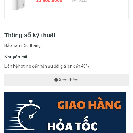
10.800.000₫
11.150.000₫
Thông số kỹ thuật
Bảo hành: 36 tháng
Khuyến mãi
Liên hệ hotline để nhận ưu đãi giá lên đến 40%
Với thiết kế gắn tường tiện lợi, EAP650 Wall không chiếm diện tích
và phù hợp với nhiều môi trường lắp đặt khác nhau như khách sạn,
Xem thêm
nhà hàng, văn phòng, khu vực công cộng và hơn thế nữa. Nó cung
cấp kết nối Wi-Fi ổn định và tốc độ cao cho người dùng trong phạm
vi rộng.
AX3000 WiFi 6 tốc độ nhanh như chớp