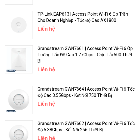
mạng. Thúc đẩy doanh nghiệp của bạn với một trang tiếp thị tùy
chỉnh.
TP-Link EAP613 | Access Point Wi-Fi 6 Ốp Trần
Cho Doanh Nghiệp - Tốc Độ Cao AX1800
Tăng cường kinh doanh với Đăng nhập Facebook WiFi và SMS
Liên hệ
Các cổng cố định (bao gồm SMS, Facebook WiFi, Voucher) và xác
thực 802.1x đảm bảo những khách được ủy quyền có thể truy cập
Grandstream GWN7661 | Access Point Wi-Fi 6 Ốp
mạng. Thúc đẩy doanh nghiệp của bạn với một trang tiếp thị tùy
Tường Tốc Độ Cao 1.77Gbps - Chịu Tải 500 Thiết
chỉnh.
Bị
Liên hệ
WPA3 cho các mạng công cộng mở không cần lo lắng
WPA3 cung cấp bảo mật dữ liệu nhiều hơn cho các điểm truy cập
Grandstream GWN7664 | Access Point Wi-Fi 6 Tốc
WiFi mở và không bảo mật trước đây với bảo mật doanh nghiệp
Độ Cao 3.55Gbps - Kết Nối 750 Thiết Bị
nâng cao.
Liên hệ
Cổng Gigabit đầy đủ để kết nối mạng
Grandstream GWN7662 | Access Point Wi-Fi 6 Tốc
Độ 5.38Gbps - Kết Nối 256 Thiết Bị
Liên hệ