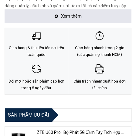
dàng quản lý, cấu hình và giám sát từ xa tất cả các điểm truy cập
trên một giao diện duy nhất. Quản lý mạng trở nên linh hoạt hơn và
Xem thêm
tiết kiệm thời gian hơn bao giờ hết.
Đặc Điểm Nổi Bật Của Sản Phẩm:
Giao hàng & thu tiền tận nơi trên
Giao hàng nhanh trong 2 giờ
toàn quốc
(các quận nội thành HCM)
Đổi mới hoặc sản phẩm cao hơn
Chịu trách nhiệm xuất hóa đơn
trong 5 ngày đầu
tài chính
Tốc độ Wi-Fi 6 AX3000 siêu nhanh: : Đồng thời 574 Mbps trên
SẢN PHẨM ƯU ĐÃI
2,4 GHz và 2402 Mbps trên 5 GHz, tổng cộng tốc độ WiFi là
2976 Mbps.
ZTE U60 Pro | Bộ Phát 5G Cầm Tay Tích Hợp Công Nghệ WiFi 7, Pin 10000mAh