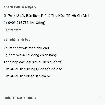
Khách mua sỉ & Đại lý
761/12 Lũy Bán Bích, P. Phú Thọ Hòa, TP. Hồ Chí Minh
0909.785.758 (Mr. Công)
⭐⭐⭐⭐⭐
Với hỗ trợ PoE 802.3af/802.3at, bạn không cần đi dây nhiều hơn.
Sản phẩm nổi bật
Cắm nó vào cáp Ethernet hiện có và bạn đã sẵn sàng.
Router phát wifi theo nhu cầu
Cài đặt nhanh chóng, đơn giản
Bộ phát wifi 4G di động chính hãng
Tổng hợp các loại sim du lịch quốc tế
Sim 4G du lịch Trung Quốc tốc độ cao
Sim 4G du lịch Nhật Bản giá rẻ
CHÍNH SÁCH CHUNG