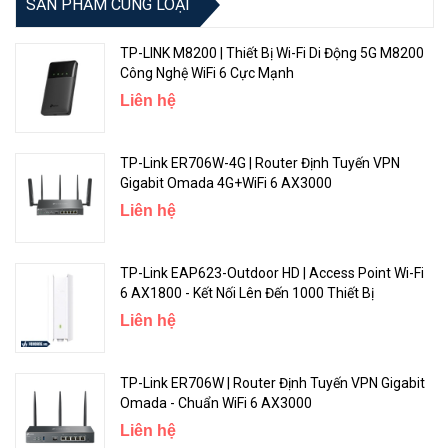
SẢN PHẨM CÙNG LOẠI
TP-LINK M8200 | Thiết Bị Wi-Fi Di Động 5G M8200
Công Nghệ WiFi 6 Cực Mạnh
Liên hệ
TP-Link ER706W-4G | Router Định Tuyến VPN
Bảo vệ mạng của bạn chống lại tấn công vũ phu và rình mò với bảo
Gigabit Omada 4G+WiFi 6 AX3000
vệ bảo mật cấp doanh nghiệp WPA3, xác thực cổng thông tin và
Liên hệ
mạng khách tách biệt.
Mạng khách an toàn với tối đa 16 SSID
TP-Link EAP623-Outdoor HD | Access Point Wi-Fi
6 AX1800 - Kết Nối Lên Đến 1000 Thiết Bị
Mạng khách cung cấp bảo mật nâng cao. Các SSID khác nhau
Liên hệ
cũng cho phép quản lý truy cập linh hoạt.
Tăng cường kinh doanh với Đăng nhập Facebook WiFi và SMS
TP-Link ER706W | Router Định Tuyến VPN Gigabit
Omada - Chuẩn WiFi 6 AX3000
Các cổng cố định (bao gồm SMS, Facebook WiFi, Voucher) và xác
Liên hệ
thực 802.1x đảm bảo những khách được ủy quyền có thể truy cập