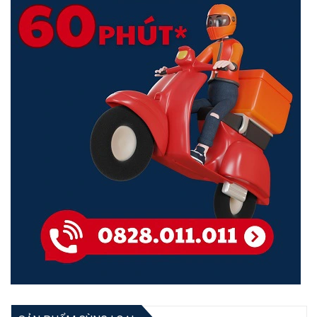
EAP650 Wall hỗ trợ công nghệ Wi-Fi 6 (802.11ax), cho phép tốc độ
truyền tải lên đến 2402Mbps trên băng tần 5GHz và 574Mbps trên
băng tần 2.4GHz. Với tốc độ siêu nhanh và công nghệ MU-MIMO, nó
có khả năng xử lý nhiều thiết bị đồng thời, đảm bảo mạng Wi-Fi luôn
mượt mà và ổn định ngay cả khi có nhiều người dùng truy cập cùng
lúc.
Hơn cả tốc độ, vấn đề bảo mật