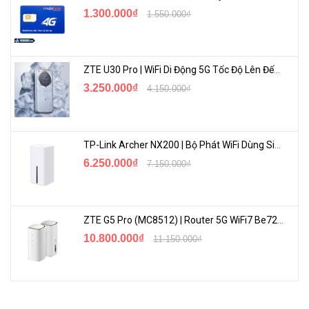
1.300.000₫
1.550.000₫
ZTE U30 Pro | WiFi Di Động 5G Tốc Độ Lên Đến 500Mbps, Màn Hình Cảm Ứng
3.250.000₫
4.150.000₫
Bộ Định Tuyến 3 Trong 1, Hơn Cả Một Bộ Định Tuyến
ER7212PC 3 trong 1 trình bày giải pháp một cử
a cho mạng gia
TP-Link Archer NX200 | Bộ Phát WiFi Dùng Sim 5G Tốc Độ Cao Mới FullBox
đình và doanh nghiệp nhỏ.
6.250.000₫
7.150.000₫
ZTE G5 Pro (MC8512) | Router 5G WiFi7 Be7200 Hỗ Trợ Băng Tần 6Ghz Cực Mạnh
10.800.000₫
11.150.000₫