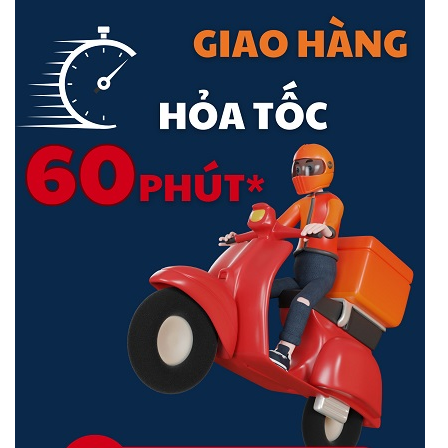
Với thiết kế nhỏ gọn, người dùng có thể thay thế router, hardware
controller và switch PoE+. Giờ đây bạn không cần phải cấu hình thủ
công từng thiết bị mạng khác nhau. Bạn có thể triển khai thống
nhất qua ER7212PC.
Lên đến bốn cổng WAN Gigabit để tối ưu hóa việc sử dụng băng
thông