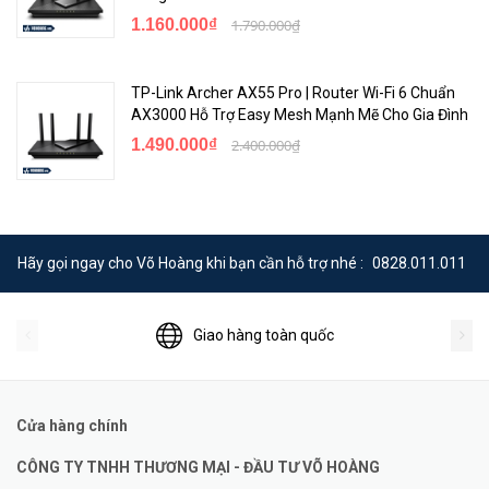
1.160.000₫
1.790.000₫
TP-Link Archer AX55 Pro | Router Wi-Fi 6 Chuẩn
AX3000 Hỗ Trợ Easy Mesh Mạnh Mẽ Cho Gia Đình
1.490.000₫
2.400.000₫
ER7212PC hỗ trợ lưu lượng truyền qua và nhiều giao thức VPN, bao
gồm OpenVPN, IPSec, PPTP và L2TP ở chế độ Máy khách/Máy
chủ. VPN IPSec tự động bằng một cú nhấp chuột giúp đơn giản hóa
Hãy gọi ngay cho Võ Hoàng khi bạn cần hỗ trợ nhé :
0828.011.011
cấu hình VPN và tạo điều kiện triển khai và quản lý mạng.
Tính năng bảo mật mạnh mẽ
Giao hàng toàn quốc
Cửa hàng chính
CÔNG TY TNHH THƯƠNG MẠI - ĐẦU TƯ VÕ HOÀNG