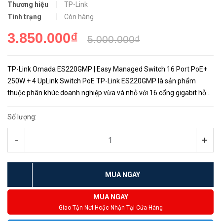
Thương hiệu
TP-Link
Tình trạng
Còn hàng
3.850.000₫
5.000.000₫
TP-Link Omada ES220GMP | Easy Managed Switch 16 Port PoE+
250W + 4 UpLink Switch PoE TP-Link ES220GMP là sản phẩm
thuộc phân khúc doanh nghiệp vừa và nhỏ với 16 cổng gigabit hỗ
trợ PoE+ giúp triển khai hệ thống wifi Access Point nhanh chóng
thông ...
Số lượng:
-
+
MUA NGAY
MUA NGAY
Giao Tận Nơi Hoặc Nhận Tại Cửa Hàng