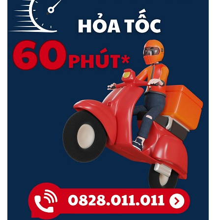
Kích thước ( R x D x C )
440 × 180 × 44 mm
Bảo vệ chống sét lan truyền
±6kV
<Hotline: 0828.011.011 - (028)7300.2021 - VoHoang.vn>
HIỆU SUẤT
Khả năng chuyển mạch
40 Gbps
Tốc độ chuyển gói
29,76 Mpps
Bảng địa chỉ MAC
8K
Bộ nhớ đệm gói
4 Mbit
• Bộ điều khiển dựa trên đám
mây Omada
• Bộ điều khiển phần cứng
Quản lý tập trung
Omada
• Bộ điều khiển phần mềm
Omada