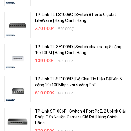
TP-Link TL-LS1008G | Switch 8 Ports Gigabit
LiteWave | Hàng Chính Hãng
370.000₫
520.000₫
TP-Link TL-SF1005D | Switch chia mạng 5 cổng
10/100M | Hàng Chính Hãng
139.000₫
169.000₫
TP-Link TL-SF1005P | Bộ Chia Tín Hiệu Để Bàn 5
cổng 10/100Mbps với 4 cổng PoE
610.000₫
800.000₫
TP-Link SF1006P | Switch 4 Port PoE, 2 Uplink Giải
Pháp Cấp Nguồn Camera Giá Rẻ | Hàng Chính
Hãng
770.000₫
910.000₫