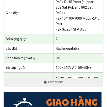
PoE+ RJ45 Ports (support
802.3af PoE and 802.3at
Giao diện
PoE+)
• 2× 10/100/1000 Mbps RJ45
Nhiều chức năng cho mạng giám sát đáng tin cậy
Port
Khoảng cách truyền lên đến 250 m
• 2× Gigabit SFP Slot
Đảm bảo chất lượng video ưu tiên
Số lượng quạt
2
Phân tách lưu lượng an toàn qua cách ly cổng
Lắp đặt
Rackmountable
Khôi phục PoE tự động
Khóa bảo mật vật lý
Có
Bộ cấp nguồn
100–240V AC, 50/60Hz
• Tiêu chuẩn: Tương thích với
Xem thêm
802.3af PoE và 802.3at PoE+
• Cổng PoE: 16 cổng
Cổng PoE (RJ45)
• Công suất PoE: 250W khả
dụng cho tất cả các cổng PoE+,
tối đa 30W cho mỗi cổng