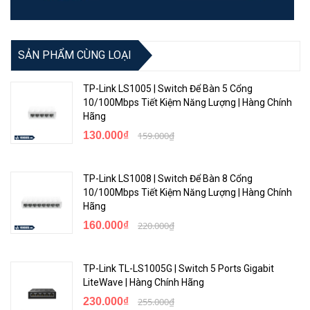
KHÁC
Chứng chỉ
FCC, CE, RoHS
SẢN PHẨM CÙNG LOẠI
• ES220GMP
• Dây nguồn
TP-Link LS1005 | Switch Để Bàn 5 Cổng
• Giá đỡ
10/100Mbps Tiết Kiệm Năng Lượng | Hàng Chính
Sản phẩm bao gồm
• Chân cao su
Hãng
• Vít
130.000₫
159.000₫
• Hướng dẫn lắp đặt
Bảo hành
5 năm
TP-Link LS1008 | Switch Để Bàn 8 Cổng
10/100Mbps Tiết Kiệm Năng Lượng | Hàng Chính
Hãng
160.000₫
220.000₫
TP-Link TL-LS1005G | Switch 5 Ports Gigabit
LiteWave | Hàng Chính Hãng
230.000₫
255.000₫