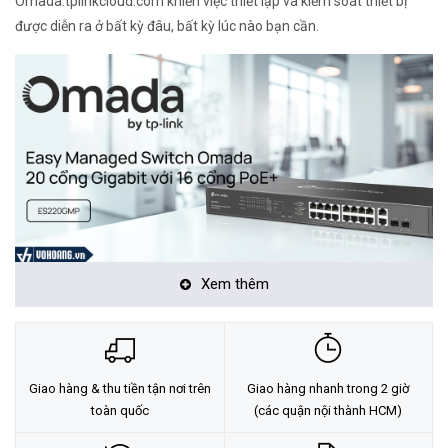
Omada.tplinkcloud.com khiến việc thiết lập và kiểm soát thiết bị
được diễn ra ở bất kỳ đâu, bất kỳ lúc nào bạn cần.
Xem thêm
Đặc điểm nổi bật của switch ES220GMP
16 cổng RJ45 PoE+ Gigabit tương thích 802.3af/at
Giao hàng & thu tiền tận nơi trên
Giao hàng nhanh trong 2 giờ
2 cổng RJ45 Gigabit, 2 cổng SFP Gigabit
toàn quốc
(các quận nội thành HCM)