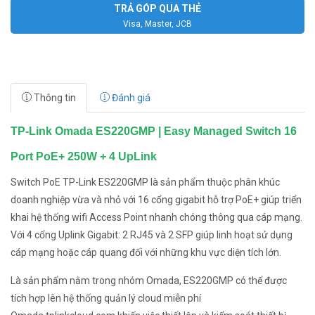
TRẢ GÓP QUA THẺ
Visa, Master, JCB
Thông tin
Đánh giá
TP-Link Omada ES220GMP | Easy Managed Switch 16
Port PoE+ 250W + 4 UpLink
Switch PoE TP-Link ES220GMP là sản phẩm thuộc phân khúc
doanh nghiệp vừa và nhỏ với 16 cổng gigabit hỗ trợ PoE+ giúp triển
khai hệ thống wifi Access Point nhanh chóng thông qua cáp mạng.
Với 4 cổng Uplink Gigabit: 2 RJ45 và 2 SFP giúp linh hoạt sử dụng
cáp mạng hoặc cáp quang đối với những khu vực diện tích lớn.
Là sản phẩm nằm trong nhóm Omada, ES220GMP có thể được
tích hợp lên hệ thống quản lý cloud miễn phí