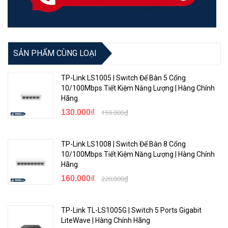
LS105G hoàn toàn tương thích với các thiết bị được kết nối mạng
như máy tính, máy in, webcam, IPTV. Tương thích với nhiều ứng
SẢN PHẨM CÙNG LOẠI
dụng và phù hợp để kết nối mạng trong ký túc xá của trường, giám
sát, nhà ở và các doanh nghiệp nhỏ.
TP-Link LS1005 | Switch Để Bàn 5 Cổng
10/100Mbps Tiết Kiệm Năng Lượng | Hàng Chính
Hãng
130.000₫
159.000₫
TP-Link LS1008 | Switch Để Bàn 8 Cổng
10/100Mbps Tiết Kiệm Năng Lượng | Hàng Chính
Hãng
160.000₫
220.000₫
<Hotline: 0828.011.011 - (028)7300.2021 - VoHoang.vn
TP-Link TL-LS1005G | Switch 5 Ports Gigabit
LiteWave | Hàng Chính Hãng