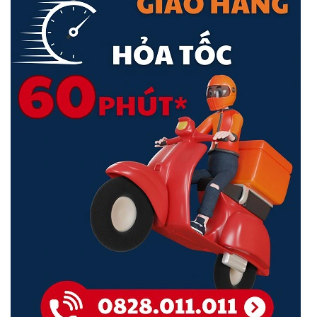
Các linh kiện bên trong của LS105G được bảo vệ bởi vỏ kim loại
chất lượng cao để đảm bảo tuổi thọ sản phẩm lâu dài. LS105G đã
vượt qua một loạt các bài kiểm tra độ tin cậy nghiêm ngặt, thiết bị
mang lại hiệu suất chuyển đổi tuyệt vời. Kích thước nhỏ gọn của
thiết bị thật lý tưởng để triển khai trên máy tính để bàn hoặc ghế
làm việc.