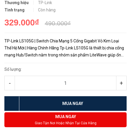
Thương hiệu
TP-Link
Tình trạng
Còn hàng
329.000₫
490.000₫
TP-Link LS105G | Switch Chia Mạng 5 Cổng Gigabit Vỏ Kim Loại
Thế Hệ Mới | Hàng Chính Hãng Tp-Link LS105G là thiết bị chia cổng
mạng Hub/Switch nằm trong nhóm sản phẩm LiteWave giúp ổn
định tốc độ mạng với băng thông cao đồng thời tiết kiệm năng lư...
Số lượng:
-
+
MUA NGAY
MUA NGAY
Giao Tận Nơi Hoặc Nhận Tại Cửa Hàng