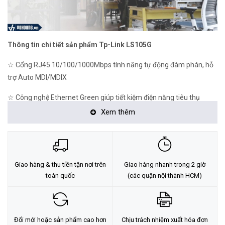
Thông tin chi tiết sản phẩm Tp-Link LS105G
☆ Cổng RJ45 10/100/1000Mbps tính năng tự động đàm phán, hỗ
trợ Auto MDI/MDIX
☆ Công nghệ Ethernet Green giúp tiết kiệm điện năng tiêu thụ
Xem thêm
☆ Kiểm soát lưu lượng chuẩn IEEE 802.3x cung cấp sự truyền dữ
liệu đáng tin cậy
☆ Vỏ bằng thép, thiết kế để bàn hoặc treo tường
Giao hàng & thu tiền tận nơi trên
Giao hàng nhanh trong 2 giờ
☆ Hỗ trợ QoS 802.1p/DSCP và tính năng IGMP snooping
toàn quốc
(các quận nội thành HCM)
☆ Thiết kế cắm và sử dụng giúp đơn giản hóa cài đặt
Switch LS105G TP-Link cung cấp giải pháp đơn giản và chi phí hợp
Đổi mới hoặc sản phẩm cao hơn
Chịu trách nhiệm xuất hóa đơn
lý để mở rộng mạng có dây của bạn. Chúng rất dễ sử dụng và đáng