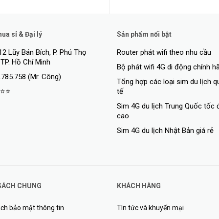
a sỉ & Đại lý
Sản phẩm nổi bật
12 Lũy Bán Bích, P. Phú Thọ
Router phát wifi theo nhu cầu
 TP. Hồ Chí Minh
Bộ phát wifi 4G di động chính h
.785.758 (Mr. Công)
Tổng hợp các loại sim du lịch 
⭐⭐
tế
Sim 4G du lịch Trung Quốc tốc 
cao
Sim 4G du lịch Nhật Bản giá rẻ
SÁCH CHUNG
KHÁCH HÀNG
ên tới 150 Mbps, kết hợp với Wi-Fi nhanh đến 300 Mbps, mang đến trải n
ổn định trong nhà và ngoài trời.
ch bảo mật thông tin
TIn tức và khuyến mại