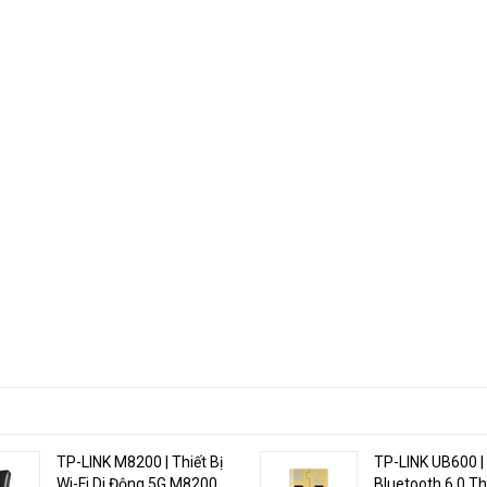
0 Mbps và Wi-Fi 2.4 GHz lên đến 300 Mbps.
hống chịu thời tiết chuẩn IP65, chống sét ±6kV và chống tĩnh điện ±15kV.
 cửa sổ tùy theo nhu cầu sử dụng.
ng, thuận tiện khi triển khai.
 lập tức ở bất kỳ đâu.
 dụng Tether.
TP-LINK M8200 | Thiết Bị
TP-LINK UB600 |
Wi-Fi Di Động 5G M8200
Bluetooth 6.0 Th