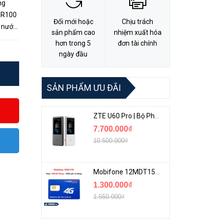
ng
MR100
Đổi mới hoặc
Chịu trách
g nước
sản phẩm cao
nhiệm xuất hóa
 kỳ
hơn trong 5
đơn tài chính
ngày đầu
SẢN PHẨM ƯU ĐÃI
ZTE U60 Pro | Bộ Phát 5G Cầm Tay Tích Hợp Công Nghệ WiFi 7, Pin 10000mAh
7.700.000₫
10.500.000₫
Mobifone 12MDT150 | Sim Chuyên 4G Mobifone Dung Lượng Cao 500GB/Tháng Gói 1 Năm
1.300.000₫
1.550.000₫