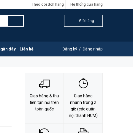
Theo dõi đơn hàng
Hệ thống cửa hàng
LIÊN HỆ ĐẶT HÀNG
Y
0828.011.011
Giỏ hàng
 gần đây
Liên hệ
Đăng ký
/
Đăng nhập
Giao hàng & thu
Giao hàng
tiền tận nơi trên
nhanh trong 2
toàn quốc
giờ (các quận
nội thành HCM)