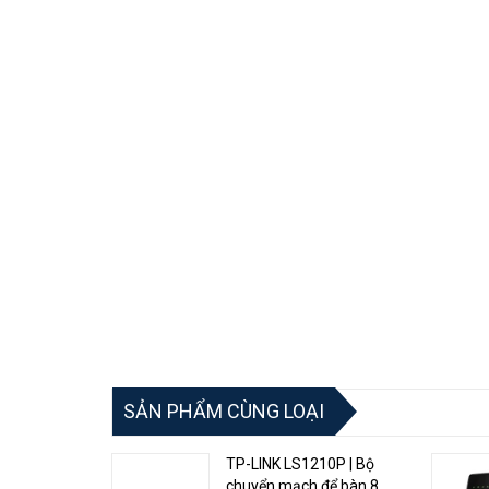
4G LTE và Wi-Fi tốc độ cao:
Hỗ trợ LTE lên đến 15
Thiết kế ngoài trời bền bỉ:
Kết nối ổn định với vỏ c
Lắp đặt linh hoạt:
Dễ dàng gắn lên cột, tường hoặc
Nguồn PoE/DC:
Hỗ trợ chuẩn 802.3af và PoE thụ độ
Cắm SIM là dùng:
Cắm thẻ SIM để có Internet ngay
Thiết lập đơn giản:
Quản lý mạng dễ dàng qua ứng
SẢN PHẨM CÙNG LOẠI
TP-LINK LS1210P | Bộ
chuyển mạch để bàn 8