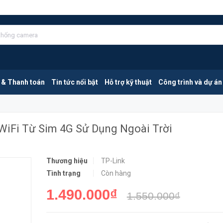
TP-Link MR100-Outdoor | Bộ Phát WiFi Từ Sim 4G Sử Dụng Ngoài Trời
MUA NGA
 & Thanh toán
Tin tức nổi bật
Hỗ trợ kỹ thuật
Công trình và dự án
WiFi Từ Sim 4G Sử Dụng Ngoài Trời
Thương hiệu
TP-Link
Tình trạng
Còn hàng
1.490.000₫
1.550.000₫