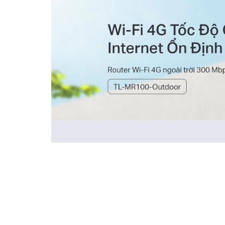
Đặc điểm nổi bật TP-Link MR100-Outdoor