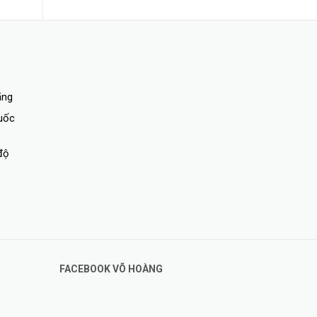
ãng
quốc
độ
FACEBOOK VÕ HOÀNG
ghiệm