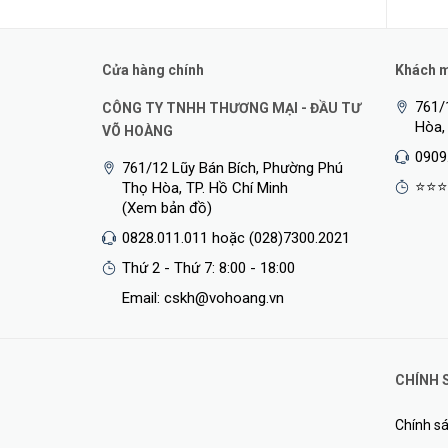
Cửa hàng chính
Khách mu
761/
CÔNG TY TNHH THƯƠNG MẠI - ĐẦU TƯ
Hòa,
VÕ HOÀNG
0909
761/12 Lũy Bán Bích, Phường Phú
⭐⭐⭐
Thọ Hòa, TP. Hồ Chí Minh
(Xem bản đồ)
0828.011.011 hoặc (028)7300.2021
Thứ 2 - Thứ 7: 8:00 - 18:00
Email: cskh@vohoang.vn
Kết Nối Internet Wi-Fi 4G Ổn Định
CHÍNH 
TL-MR100-Outdoor hỗ trợ 4G LTE với tốc độ tải xuống l
mạng liền mạch.* Chỉ cần lắp SIM để tận hưởng Internet 
Chính sá