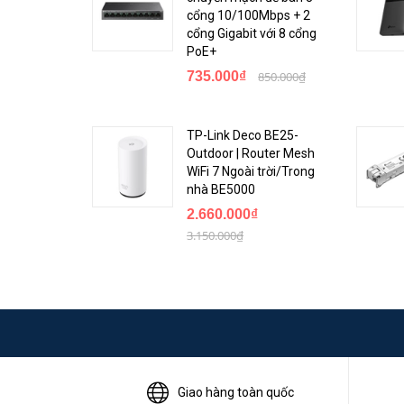
cổng 10/100Mbps + 2
cổng Gigabit với 8 cổng
PoE+
735.000₫
850.000₫
TP-Link Deco BE25-
Outdoor | Router Mesh
WiFi 7 Ngoài trời/Trong
nhà BE5000
Mở Rộng Wi-Fi Ở Mọi Nơi
2.660.000₫
TP-Link MR100-Outdoor có thể triển khai sử dụng ở bất k
3.150.000₫
dụng internet có dây hoặc 4G, cấp nguồn DC, PoE hoặc 
Giao hàng toàn quốc