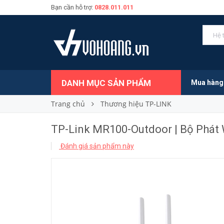
Bạn cần hỗ trợ:
0828.011.011
1.490.000₫
Giá bán:
DANH MỤC SẢN PHẨM
Mua hàng
Trang chủ
Thương hiệu TP-LINK
TP-Link MR100-Outdoor | Bộ Phát 
Đánh giá sản phẩm này