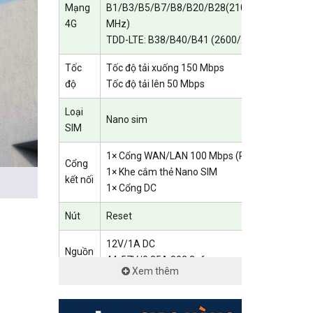
Mạng
B1/B3/B5/B7/B8/B20/B28(2100/1800/850/2
4G
MHz)
TDD-LTE: B38/B40/B41 (2600/2300/2500 MHz
Tốc
Tốc độ tải xuống 150 Mbps
độ
Tốc độ tải lên 50 Mbps
Loại
Nano sim
SIM
1× Cổng WAN/LAN 100 Mbps (PoE In)
Cổng
1× Khe cắm thẻ Nano SIM
kết nối
1× Cổng DC
Nút
Reset
12V/1A DC
Nguồn
44-57V/0.35A 802.3af
Xem thêm
Kích
226,6 x 100 x 54,7mm
thước