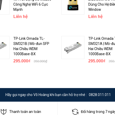
Công Nghệ WiFi 6 Cực
Dùng Cho Hệ Đi
Mạnh
Window
Liên hệ
Liên hệ
TP-Link Omada TL-
TP-Link Omada 
SM321B | Mô-đun SFP
SM321A | Mô-đu
Hai Chiều WDM
Hai Chiều WDM
1000Base-BX
1000Base-BX
295.000₫
350.000₫
295.000₫
350
ỳ đâu: khuôn viên nhà, công viên, nông trường, kho bãi ... nhờ sự linh ho
thậm chí là tấm pin năng lượng mặt trời
Hãy gọi ngay cho Võ Hoàng khi bạn cần hỗ trợ nhé :
0828.011.011
Thanh toán an toàn
Đổi hàng trong 7 ngà