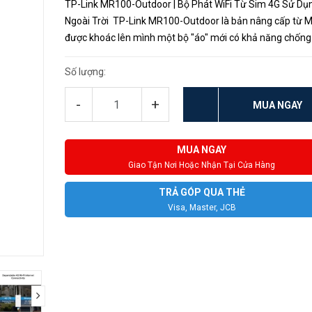
TP-Link MR100-Outdoor | Bộ Phát WiFi Từ Sim 4G Sử Dụ
Ngoài Trời TP-Link MR100-Outdoor là bản nâng cấp từ 
được khoác lên mình một bộ "áo" mới có khả năng chốn
đạt chuẩn IP65 và chống sét ±6kV có thể hoạt động ở bất
đâu b...
Số lượng:
-
+
MUA NGAY
MUA NGAY
Giao Tận Nơi Hoặc Nhận Tại Cửa Hàng
TRẢ GÓP QUA THẺ
Visa, Master, JCB
next