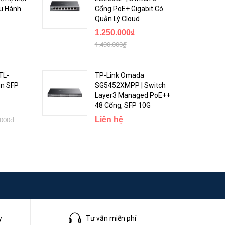
1× Bộ dụng cụ lắp cột/tường
ều Hành
Cổng PoE+ Gigabit Có
Quản Lý Cloud
Bảo
24 tháng
1.250.000₫
hành
1.490.000₫
TL-
TP-Link Omada
n SFP
SG5452XMPP | Switch
Layer3 Managed PoE++
48 Cổng, SFP 10G
.000₫
Liên hệ
ạt sử
y
Tư vẫn miễn phí