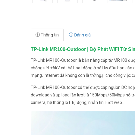
Thông tin
Đánh giá
TP-Link MR100-Outdoor | Bộ Phát WiFi Từ S
TP-Link MR100-Outdoor là bản nâng cấp từ MR100 được
chống sét ±6kV có thể hoạt động ở bất kỳ đâu bạn cần dù
mạng, internet đã không còn là trở ngại cho công việc 
TP-Link MR100-Outdoor có thể được cấp nguồn DC hoặc
download và up load lần lượt là 150Mbps/50Mbps hỗ tr
camera, hệ thống IoT tự động, nhắn tin, lướt web...