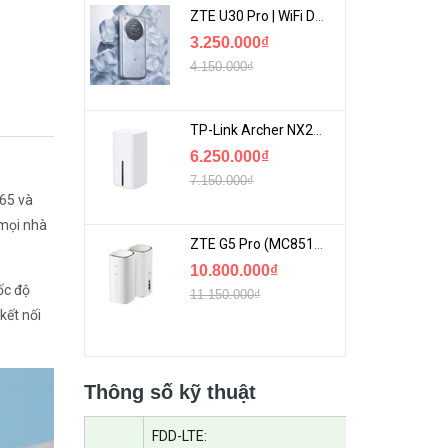
ZTE U30 Pro | WiFi Di Động 5G Tốc Độ Lên Đến 500Mbps, Màn Hình Cảm Ứng
3.250.000₫
4.150.000₫
TP-Link Archer NX200 | Bộ Phát WiFi Dùng Sim 5G Tốc Độ Cao Mới FullBox
6.250.000₫
7.150.000₫
65 và
 mọi nhà
ZTE G5 Pro (MC8512) | Router 5G WiFi7 Be7200 Hỗ Trợ Băng Tần 6Ghz Cực Mạnh
10.800.000₫
ốc độ
11.150.000₫
kết nối
Thông số kỹ thuật
FDD-LTE: