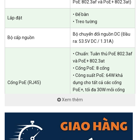
PoE 802.3af và PoE+ 802.3at)
• Để bàn
Lắp đặt
• Treo tường
Nhiều chức năng phong phú cho mạng lưới giám sát đáng tin
Bộ chuyển đổi nguồn DC (Đầu
cậy
Bộ cấp nguồn
ra: 53.5V DC / 1.31A)
Khoảng cách truyền tín hiệu lên đến 820 feet (250 m)
• Chuẩn: Tuân thủ PoE 802.3af
Chất lượng video được đảm bảo theo tiêu chuẩn ưu tiên.
và PoE+ 802.3at
• Cổng PoE: 8 cổng
Phân tách lưu lượng truy cập an toàn thông qua cách ly cổng
• Công suất PoE: 64W khả
Khởi động lại camera từ xa
Cổng PoE (RJ45)
dụng cho tất cả các cổng
PoE+, tối đa 30W mỗi cổng
• Khởi động lại camera từ xa
Xem thêm
• Khoảng cách truyền PoE lên
đến 250m (820ft)
6,2 × 4,0 × 1,0 inch (158 ×
Kích thước ( R x D x C )
100,7 × 25,4 mm)