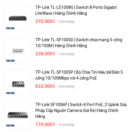
TP-Link TL-LS1008G | Switch 8 Ports Gigabit
Bảo hành
3 năm
LiteWave | Hàng Chính Hãng
370.000₫
520.000₫
TP-Link TL-SF1005D | Switch chia mạng 5 cổng
10/100M | Hàng Chính Hãng
139.000₫
169.000₫
TP-Link TL-SF1005P | Bộ Chia Tín Hiệu Để Bàn 5
cổng 10/100Mbps với 4 cổng PoE
610.000₫
800.000₫
TP-Link SF1006P | Switch 4 Port PoE, 2 Uplink Giải
Pháp Cấp Nguồn Camera Giá Rẻ | Hàng Chính
Hãng
770.000₫
910.000₫