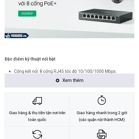
Đặc điểm kỹ thuật nổi bật
Cổng kết nối: 8 cổng RJ45 tốc độ 10/100/1000 Mbps.
Xem thêm
Cấp nguồn PoE+: Tất cả 8 cổng đều hỗ trợ chuẩn PoE+
(802.3af/at).
Tổng công suất (PoE Budget): 64W.
Công suất mỗi cổng: Tối đa 30W.
Giao hàng & thu tiền tận nơi trên
Giao hàng nhanh trong 2 giờ
Tính năng chuyên dụng cho giám sát:
toàn quốc
(các quận nội thành HCM)
Truyền PoE xa: Hỗ trợ khoảng cách lên đến 250m ở chế
độ Extend.