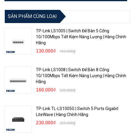
• Máy khách DHCP
• Chẩn đoán cáp
SẢN PHẨM CÙNG LOẠI
KHÁC
TP-Link LS1005 | Switch Để Bàn 5 Cổng
Chứng chỉ
FCC, CE, RoHS
10/100Mbps Tiết Kiệm Năng Lượng | Hàng Chính
Hãng
• ES208GP
130.000₫
159.000₫
• Bộ chuyển đổi nguồn
Sản phẩm bao gồm
• Dây nguồn
• Hướng dẫn lắp đặt
TP-Link LS1008 | Switch Để Bàn 8 Cổng
• Chân đế cao su
10/100Mbps Tiết Kiệm Năng Lượng | Hàng Chính
Hãng
• Nhiệt độ hoạt động: 0℃~40℃
<Hotline: 0828.011.011 - (028)7300.2021 - VoHoang.vn>
160.000₫
220.000₫
(32℉~104℉)
• Nhiệt độ bảo quản: -40℃~70℃
(-40℉~158℉)
Môi trường
TP-Link TL-LS1005G | Switch 5 Ports Gigabit
• Độ ẩm hoạt động: 10%~90%
LiteWave | Hàng Chính Hãng
không ngưng tụ
230.000₫
255.000₫
• Độ ẩm bảo quản: 5%~90%
không ngưng tụ