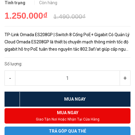
Tình trạng
Còn hàng
1.250.000₫
1.490.000₫
TP-Link Omada ES208GP | Switch 8 Cổng PoE+ Gigabit Có Quản Lý
Cloud Omada ES208GP là thiết bị chuyển mạch thông mình tốc độ
gigabit hỗ trợ PoE tuân theo nguyên tắc 802.3af/at giúp cấp nguồn
cho access point wifi và camera. Đây là switch thuộc...
Số lượng:
-
+
MUA NGAY
MUA NGAY
Giao Tận Nơi Hoặc Nhận Tại Cửa Hàng
TRẢ GÓP QUA THẺ