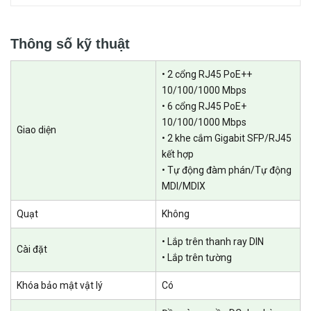
Thông số kỹ thuật
• 2 cổng RJ45 PoE++
10/100/1000 Mbps
• 6 cổng RJ45 PoE+
10/100/1000 Mbps
Giao diện
• 2 khe cắm Gigabit SFP/RJ45
kết hợp
Tăng cường tính ổn định và bảo mật mạng
• Tự động đàm phán/Tự động
MDI/MDIX
Đầu vào nguồn dự phòng 1+1:
Được trang bị hai cổng cấp nguồn
và dải điện áp DC rộng 12-57V, đảm bảo hoạt động liên tục ngay cả
Quạt
Không
khi một nguồn điện bị hỏng.
• Lắp trên thanh ray DIN
Cài đặt
• Lắp trên tường
Khóa bảo mật vật lý
Có