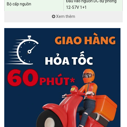
Đầu vào nguồn DC dự phòng
Bộ cấp nguồn
12-57V 1+1
Xem thêm
• Tiêu chuẩn: Tương thích
802.3af/at/bt
• Cổng PoE++ (802.3af/at/bt
PoE): 2 cổng, công suất tối đa
Cổng PoE (RJ45)
60W mỗi cổng
Báo động lỗi thời gian thực:
Điều khiển bóng đèn thông minh của
• Cổng PoE+ (802.3af/at PoE): 6
bạn mọi lúc, mọi nơi với ứng dụng Tapo. Điều chỉnh độ sáng, công
cổng, công suất tối đa 30W mỗi
suất và màu sắc chỉ bằng một cú chạm đơn giản.
cổng
Kích thước ( R x D x C )
155 × 120 × 60 mm
• ±6 kV ở chế độ chung cho các
cổng Ethernet
Chống sét lan truyền
• ±4 kV ở chế độ chung cho các
cổng đầu vào nguồn DC
Khả năng chuyển mạch
20 Gbps