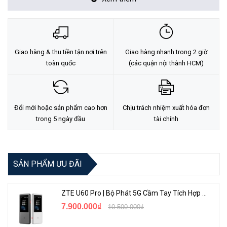
Đặc điểm nổi bật của TP-Link Omada IES210GPP
Giao hàng & thu tiền tận nơi trên
Giao hàng nhanh trong 2 giờ
8 cổng Gigabit RJ45 (2 cổng PoE++, 6 cổng PoE+)
toàn quốc
(các quận nội thành HCM)
2 khe cắm Gigabit Combo RJ45/SFP
Tổng công suất tối đa 240W, với tối đa 60W cho mỗi cổng
PoE++ và 30W cho mỗi cổng PoE+
Đổi mới hoặc sản phẩm cao hơn
Chịu trách nhiệm xuất hóa đơn
trong 5 ngày đầu
tài chính
Thiết kế chuyên nghiệp cấp công nghiệp: Nhiệt độ hoạt động
-40~75°C, Bảo vệ chống sét 6kV và Đầu vào nguồn dự phòng
1+1
SẢN PHẨM ƯU ĐÃI
Tính năng phong phú: Lên đến 820ft (250m) PoE, VLAN, QoS
và STP/RSTP
Quản lý đám mây tập trung qua Web hoặc ứng dụng Omada
ZTE U60 Pro | Bộ Phát 5G Cầm Tay Tích Hợp Công Nghệ WiFi 7, Pin 10000mAh
7.900.000₫
10.500.000₫
Vỏ nhôm IP40 bền bỉ và thiết kế gắn tường/DIN-rail