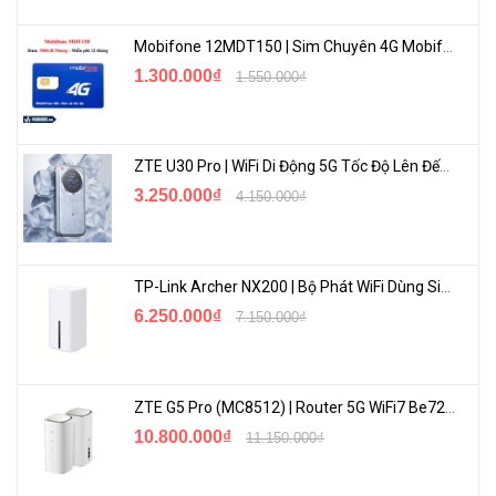
Mobifone 12MDT150 | Sim Chuyên 4G Mobifone Dung Lượng Cao 500GB/Tháng Gói 1 Năm
1.300.000₫
1.550.000₫
ZTE U30 Pro | WiFi Di Động 5G Tốc Độ Lên Đến 500Mbps, Màn Hình Cảm Ứng
3.250.000₫
4.150.000₫
Bảo vệ cấp công nghiệp được thiết kế cho môi trường khắc
TP-Link Archer NX200 | Bộ Phát WiFi Dùng Sim 5G Tốc Độ Cao Mới FullBox
nghiệt
6.250.000₫
7.150.000₫
+ Nhiệt độ hoạt động từ -40°C đến 75°C
+ Chống sét 6kV
ZTE G5 Pro (MC8512) | Router 5G WiFi7 Be7200 Hỗ Trợ Băng Tần 6Ghz Cực Mạnh
+ Vỏ nhôm cấp công nghiệp IP40
10.800.000₫
11.150.000₫