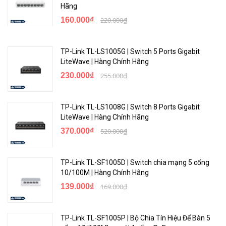
Hãng
160.000₫
220.000₫
Vận hành và bảo trì dễ dàng với Cloud Omada miễn phí
Không chỉ Switch công nghiệp Cloud Omada còn có thể quản trị các
TP-Link TL-LS1005G | Switch 5 Ports Gigabit
thiết bị khác như: Router, Access Point WiFi, Switch Manager,
LiteWave | Hàng Chính Hãng
Switch Unmanager, Camera...
230.000₫
255.000₫
TP-Link TL-LS1008G | Switch 8 Ports Gigabit
LiteWave | Hàng Chính Hãng
370.000₫
520.000₫
TP-Link TL-SF1005D | Switch chia mạng 5 cổng
10/100M | Hàng Chính Hãng
139.000₫
169.000₫
Tùy chọn lắp đặt linh hoạt
TP-Link TL-SF1005P | Bộ Chia Tín Hiệu Để Bàn 5