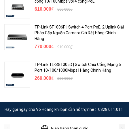
cổng 10/100Mbps với 4 cổng PoE
610.000₫
800.000₫
TP-Link SF1006P | Switch 4 Port PoE, 2 Uplink Giải
Pháp Cấp Nguồn Camera Giá Rẻ | Hàng Chính
Hãng
770.000₫
910.000₫
TP-Link TL-SG1005D | Switch Chia Cổng Mạng 5
Port 10/100/1000Mbps | Hàng Chính Hãng
<Hotline: 0828.011.011 - (028)7300.2021 - VoHoang.vn>
269.000₫
350.000₫
Hãy gọi ngay cho Võ Hoàng khi bạn cần hỗ trợ nhé :
0828.011.011
Giao hàng toàn quốc