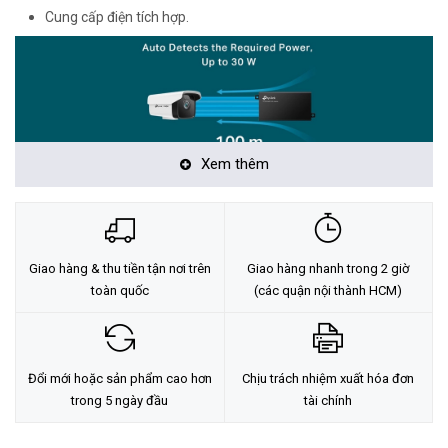
Cung cấp điện tích hợp.
Xem thêm
Giao hàng & thu tiền tận nơi trên
Giao hàng nhanh trong 2 giờ
<Hotline: (028)7300.2021 - VoHoang.vn>
toàn quốc
(các quận nội thành HCM)
Đổi mới hoặc sản phẩm cao hơn
Chịu trách nhiệm xuất hóa đơn
trong 5 ngày đầu
tài chính