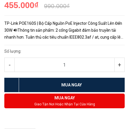
455.000₫
990.000₫
TP-Link POE160S | Bộ Cấp Nguồn PoE Injector Công Suất Lên Đến
30W 🔊Thông tin sản phẩm: 2 cổng Gigabit đảm bảo truyền tải
nhanh hơn. Tuân thủ các tiêu chuẩn IEEE802.3af / at, cung cấp lên
đến 30 W. Giảm chi phí cơ sở hạ tầng bằng cách truyền dữ l...
Số lượng:
-
+
MUA NGAY
MUA NGAY
Giao Tận Nơi Hoặc Nhận Tại Cửa Hàng