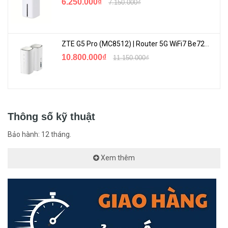
6.250.000₫
7.150.000₫
ZTE G5 Pro (MC8512) | Router 5G WiFi7 Be7200 Hỗ Trợ Băng Tần 6Ghz Cực Mạnh
10.800.000₫
11.150.000₫
Thông số kỹ thuật
Bảo hành: 12 tháng.
Xem thêm