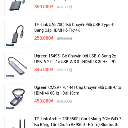
359.000₫
450.000₫
TP-Link UA520C | Bộ Chuyển Đổi USB Type-C
Sang Cáp HDMI Hỗ Trợ 4K
250.000₫
299.000₫
Ugreen 15495 | Bộ Chuyển Đổi USB-C Sang 2x
USB-A 2.0 - 1x USB-A 3.0 - HDMI 4K 30Hz - PD
345.000₫
650.000₫
Ugreen CM297 70444 | Cáp Chuyển Đổi USB-C to
HDMI 4K 60Hz - Dài 10cm
450.000₫
950.000₫
TP-Link Archer TBE550E | Card Mạng PCIe WiFi 7
Ba Băng Tần Chuẩn BE9300 - Hỗ Trợ Bluetooth