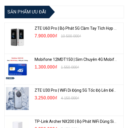
SẢN PHẨM ƯU ĐÃI
ZTE U60 Pro | Bộ Phát 5G Cầm Tay Tích Hợp Công Nghệ WiFi 7, Pin 10000mAh
7.900.000₫
10.500.000₫
Mobifone 12MDT150 | Sim Chuyên 4G Mobifone Dung Lượng Cao 500GB/Tháng Gói 1 Năm
1.300.000₫
1.550.000₫
ZTE U30 Pro | WiFi Di Động 5G Tốc Độ Lên Đến 500Mbps, Màn Hình Cảm Ứng
3.250.000₫
4.150.000₫
TP-Link Archer NX200 | Bộ Phát WiFi Dùng Sim 5G Tốc Độ Cao Mới FullBox