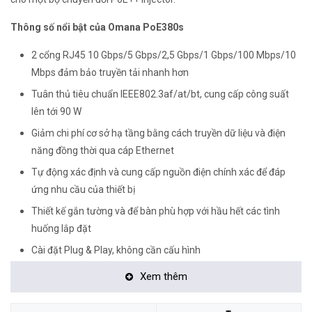
Thông số nổi bật của Omana PoE380s
2 cổng RJ45 10 Gbps/5 Gbps/2,5 Gbps/1 Gbps/100 Mbps/10
Mbps đảm bảo truyền tải nhanh hơn
Tuân thủ tiêu chuẩn IEEE802.3af/at/bt, cung cấp công suất
lên tới 90 W
Giảm chi phí cơ sở hạ tầng bằng cách truyền dữ liệu và điện
năng đồng thời qua cáp Ethernet
Tự động xác định và cung cấp nguồn điện chính xác để đáp
ứng nhu cầu của thiết bị
Thiết kế gắn tường và để bàn phù hợp với hầu hết các tình
huống lắp đặt
Cài đặt Plug & Play, không cần cấu hình
Nguồn điện tích hợp
Xem thêm
Vỏ kim loại bền bỉ