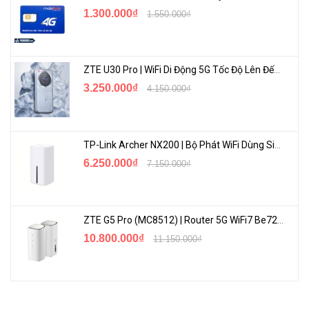
1.300.000₫
1.550.000₫
ZTE U30 Pro | WiFi Di Động 5G Tốc Độ Lên Đến 500Mbps, Màn Hình Cảm Ứng
3.250.000₫
4.150.000₫
TP-Link Archer NX200 | Bộ Phát WiFi Dùng Sim 5G Tốc Độ Cao Mới FullBox
6.250.000₫
7.150.000₫
ZTE G5 Pro (MC8512) | Router 5G WiFi7 Be7200 Hỗ Trợ Băng Tần 6Ghz Cực Mạnh
10.800.000₫
11.150.000₫