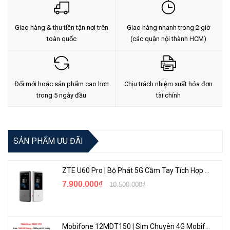
Giao hàng & thu tiền tận nơi trên
Giao hàng nhanh trong 2 giờ
toàn quốc
(các quận nội thành HCM)
Đổi mới hoặc sản phẩm cao hơn
Chịu trách nhiệm xuất hóa đơn
trong 5 ngày đầu
tài chính
SẢN PHẨM ƯU ĐÃI
ZTE U60 Pro | Bộ Phát 5G Cầm Tay Tích Hợp Công Nghệ WiFi 7, Pin 10000mAh
7.900.000₫
10.500.000₫
Mobifone 12MDT150 | Sim Chuyên 4G Mobifone Dung Lượng Cao 500GB/Tháng Gói 1 Năm