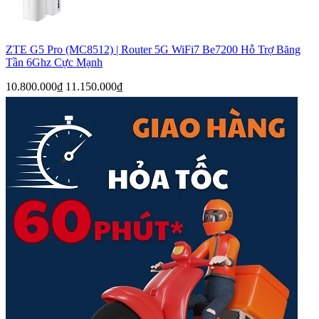
ZTE G5 Pro (MC8512) | Router 5G WiFi7 Be7200 Hỗ Trợ Băng
Tần 6Ghz Cực Mạnh
10.800.000₫
11.150.000₫