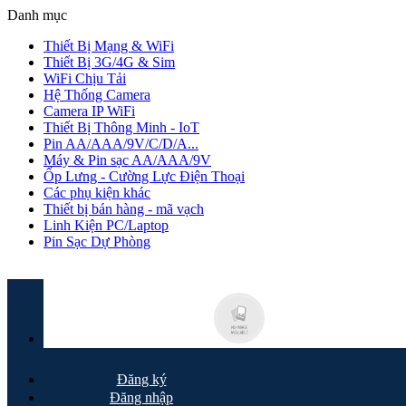
Danh mục
Thiết Bị Mạng & WiFi
Thiết Bị 3G/4G & Sim
WiFi Chịu Tải
Hệ Thống Camera
Camera IP WiFi
Thiết Bị Thông Minh - IoT
Pin AA/AAA/9V/C/D/A...
Máy & Pin sạc AA/AAA/9V
Ốp Lưng - Cường Lực Điện Thoại
Các phụ kiện khác
Thiết bị bán hàng - mã vạch
Linh Kiện PC/Laptop
Pin Sạc Dự Phòng
Đăng ký
Đăng nhập