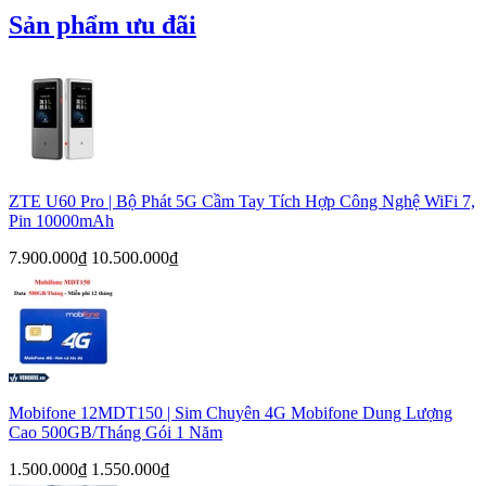
Chất lượng đảm bảo từ
bộ phát WiFi 4G TP-Link
Sản phẩm ưu đãi
Bảo hành
Bảo hành: 36 tháng
Khuyến mãi
Liên hệ hotline để nhận ưu đãi giá lên đến 40%
ZTE U60 Pro | Bộ Phát 5G Cầm Tay Tích Hợp Công Nghệ WiFi 7,
Pin 10000mAh
7.900.000₫
10.500.000₫
Mobifone 12MDT150 | Sim Chuyên 4G Mobifone Dung Lượng
Cao 500GB/Tháng Gói 1 Năm
1.500.000₫
1.550.000₫