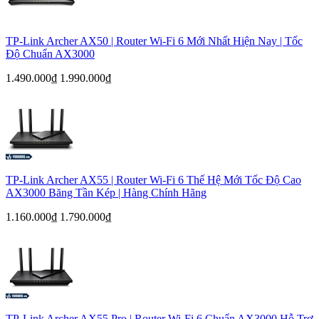
TP-Link Archer AX50 | Router Wi-Fi 6 Mới Nhất Hiện Nay | Tốc
Độ Chuẩn AX3000
1.490.000₫
1.990.000₫
TP-Link Archer AX55 | Router Wi-Fi 6 Thế Hệ Mới Tốc Độ Cao
AX3000 Băng Tần Kép | Hàng Chính Hãng
1.160.000₫
1.790.000₫
TP-Link Archer AX55 Pro | Router Wi-Fi 6 Chuẩn AX3000 Hỗ Trợ