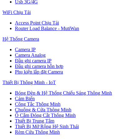
Usb 3G/4G
WiFi Chịu Tải
Access Point Chịu Tải
Router Load Balance - MutiWan
Hệ Thống Camera
Camera IP
Camera Analog
Đầu ghi camera IP
Đầu ghi camera hỗn hợp
Phụ kiện lắp đặt Camera
Thiết Bị Thông Minh - IoT
Bóng Đèn & Hệ Thống Chiếu Sáng Thông Minh
Cảm Biến
Công Tắc Thông Minh
Chuông & Cửa Thông Minh
Ổ Cắm Đóng Cắt Thông Minh
Thiết Bị Trung Tâm
Thiết Bị Mở Rộng Hệ Sinh Thái
Rèm Cửa Thông Minh