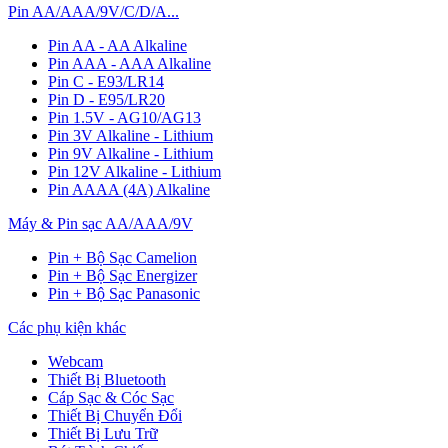
Pin AA/AAA/9V/C/D/A...
Pin AA - AA Alkaline
Pin AAA - AAA Alkaline
Pin C - E93/LR14
Pin D - E95/LR20
Pin 1.5V - AG10/AG13
Pin 3V Alkaline - Lithium
Pin 9V Alkaline - Lithium
Pin 12V Alkaline - Lithium
Pin AAAA (4A) Alkaline
Máy & Pin sạc AA/AAA/9V
Pin + Bộ Sạc Camelion
Pin + Bộ Sạc Energizer
Pin + Bộ Sạc Panasonic
Các phụ kiện khác
Webcam
Thiết Bị Bluetooth
Cáp Sạc & Cóc Sạc
Thiết Bị Chuyển Đổi
Thiết Bị Lưu Trữ