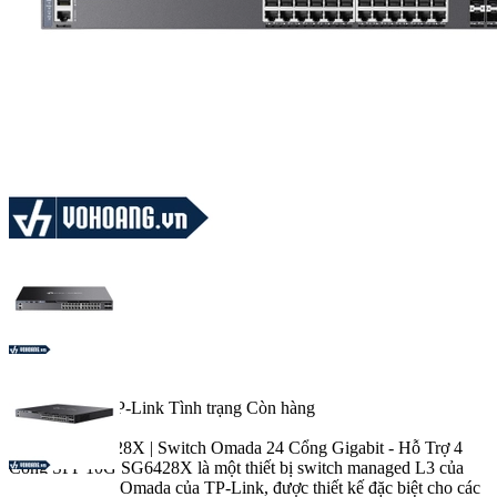
prev
next
Thương hiệu
TP-Link
Tình trạng
Còn hàng
Liên hệ
TP-Link SG6428X | Switch Omada 24 Cổng Gigabit - Hỗ Trợ 4
Cổng SFP 10G SG6428X là một thiết bị switch managed L3 của
dòng sản phẩm Omada của TP-Link, được thiết kế đặc biệt cho các