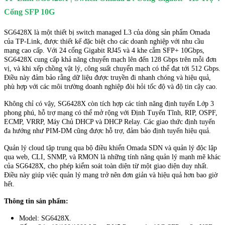
Cổng SFP 10G
SG6428X là một thiết bị switch managed L3 của dòng sản phẩm Omada
của TP-Link, được thiết kế đặc biệt cho các doanh nghiệp với nhu cầu
mạng cao cấp. Với 24 cổng Gigabit RJ45 và 4 khe cắm SFP+ 10Gbps,
SG6428X cung cấp khả năng chuyển mạch lên đến 128 Gbps trên mỗi đơn
vị, và khi xếp chồng vật lý, công suất chuyển mạch có thể đạt tới 512 Gbps.
Điều này đảm bảo rằng dữ liệu được truyền đi nhanh chóng và hiệu quả,
phù hợp với các môi trường doanh nghiệp đòi hỏi tốc độ và độ tin cậy cao.
Không chỉ có vậy, SG6428X còn tích hợp các tính năng định tuyến Lớp 3
phong phú, hỗ trợ mạng có thể mở rộng với Định Tuyến Tĩnh, RIP, OSPF,
ECMP, VRRP, Máy Chủ DHCP và DHCP Relay. Các giao thức định tuyến
đa hướng như PIM-DM cũng được hỗ trợ, đảm bảo định tuyến hiệu quả.
Quản lý cloud tập trung qua bộ điều khiển Omada SDN và quản lý độc lập
qua web, CLI, SNMP, và RMON là những tính năng quản lý mạnh mẽ khác
của SG6428X, cho phép kiểm soát toàn diện từ một giao diện duy nhất.
Điều này giúp việc quản lý mạng trở nên đơn giản và hiệu quả hơn bao giờ
hết.
Thông tin sản phẩm:
Model: SG6428X.