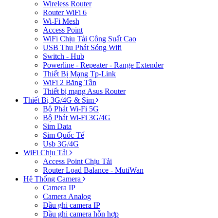
Wireless Router
Router WiFi 6
Wi-Fi Mesh
Access Point
WiFi Chịu Tải Công Suất Cao
USB Thu Phát Sóng Wifi
Switch - Hub
Powerline - Repeater - Range Extender
Thiết Bị Mạng Tp-Link
WiFi 2 Băng Tần
Thiết bị mạng Asus Router
Thiết Bị 3G/4G & Sim
Bộ Phát Wi-Fi 5G
Bộ Phát Wi-Fi 3G/4G
Sim Data
Sim Quốc Tế
Usb 3G/4G
WiFi Chịu Tải
Access Point Chịu Tải
Router Load Balance - MutiWan
Hệ Thống Camera
Camera IP
Camera Analog
Đầu ghi camera IP
Đầu ghi camera hỗn hợp