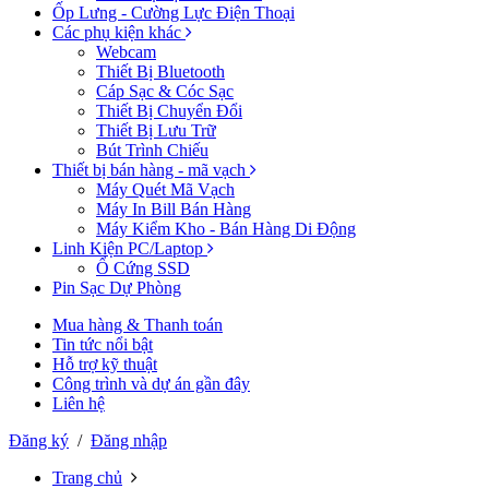
Ốp Lưng - Cường Lực Điện Thoại
Các phụ kiện khác
Webcam
Thiết Bị Bluetooth
Cáp Sạc & Cóc Sạc
Thiết Bị Chuyển Đổi
Thiết Bị Lưu Trữ
Bút Trình Chiếu
Thiết bị bán hàng - mã vạch
Máy Quét Mã Vạch
Máy In Bill Bán Hàng
Máy Kiểm Kho - Bán Hàng Di Động
Linh Kiện PC/Laptop
Ổ Cứng SSD
Pin Sạc Dự Phòng
Mua hàng & Thanh toán
Tin tức nổi bật
Hỗ trợ kỹ thuật
Công trình và dự án gần đây
Liên hệ
Đăng ký
/
Đăng nhập
Trang chủ