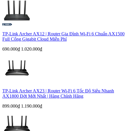
TP-Link Archer AX12 | Router Gia Đình Wi-Fi 6 Chuẩn AX1500
Full Cổng Gigabit Cloud Miễn Phí
690.000₫
1.020.000₫
TP-Link Archer AX23 | Router Wi-Fi 6 Tốc Độ Siêu Nhanh
AX1800 Đời Mới Nhất | Hàng Chính Hãng
899.000₫
1.190.000₫