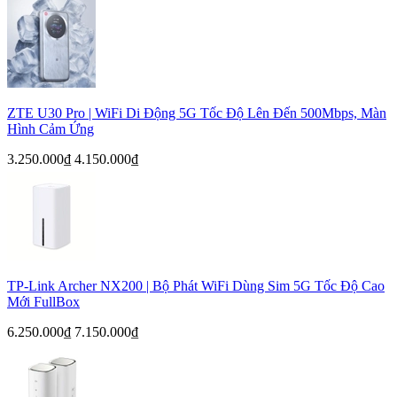
ZTE U30 Pro | WiFi Di Động 5G Tốc Độ Lên Đến 500Mbps, Màn
Hình Cảm Ứng
3.250.000₫
4.150.000₫
TP-Link Archer NX200 | Bộ Phát WiFi Dùng Sim 5G Tốc Độ Cao
Mới FullBox
6.250.000₫
7.150.000₫