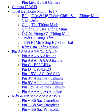
Phụ kiện lắp đặt Camera
Camera IP WiFi
Thiết Bị Thông Minh - IoT
Bóng Đèn & Hệ Thống Chiếu Sáng Thông Minh
Cảm Biến
Công Tắc Thông Minh
Chuông & Cửa Thông Minh
Ổ Cắm Đóng Cắt Thông Minh
Thiết Bị Trung Tâm
Thiết Bị Mở Rộng Hệ Sinh Thái
Rèm Cửa Thông Minh
Pin AA/AAA/9V/C/D/A...
Pin AA - AA Alkaline
Pin AAA - AAA Alkaline
Pin C - E93/LR14
Pin D - E95/LR20
Pin 1.5V - AG10/AG13
Pin 3V Alkaline - Lithium
Pin 9V Alkaline - Lithium
Pin 12V Alkaline - Lithium
Pin AAAA (4A) Alkaline
Máy & Pin sạc AA/AAA/9V
Pin + Bộ Sạc Camelion
Pin + Bộ Sạc Energizer
Pin + Bộ Sạc Panasonic