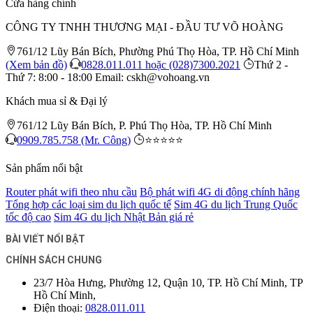
Cửa hàng chính
CÔNG TY TNHH THƯƠNG MẠI - ĐẦU TƯ VÕ HOÀNG
761/12 Lũy Bán Bích, Phường Phú Thọ Hòa, TP. Hồ Chí Minh
(Xem bản đồ)
0828.011.011 hoặc (028)7300.2021
Thứ 2 -
Thứ 7: 8:00 - 18:00
Email: cskh@vohoang.vn
Khách mua sỉ & Đại lý
761/12 Lũy Bán Bích, P. Phú Thọ Hòa, TP. Hồ Chí Minh
0909.785.758 (Mr. Công)
⭐⭐⭐⭐⭐
Sản phẩm nổi bật
Router phát wifi theo nhu cầu
Bộ phát wifi 4G di động chính hãng
Tổng hợp các loại sim du lịch quốc tế
Sim 4G du lịch Trung Quốc
tốc độ cao
Sim 4G du lịch Nhật Bản giá rẻ
BÀI VIẾT NỔI BẬT
CHÍNH SÁCH CHUNG
23/7 Hòa Hưng, Phường 12, Quận 10, TP. Hồ Chí Minh, TP
Hồ Chí Minh,
Điện thoại:
0828.011.011