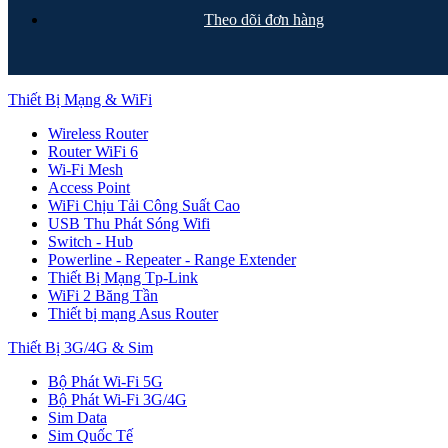
Theo dõi đơn hàng
Thiết Bị Mạng & WiFi
Wireless Router
Router WiFi 6
Wi-Fi Mesh
Access Point
WiFi Chịu Tải Công Suất Cao
USB Thu Phát Sóng Wifi
Switch - Hub
Powerline - Repeater - Range Extender
Thiết Bị Mạng Tp-Link
WiFi 2 Băng Tần
Thiết bị mạng Asus Router
Thiết Bị 3G/4G & Sim
Bộ Phát Wi-Fi 5G
Bộ Phát Wi-Fi 3G/4G
Sim Data
Sim Quốc Tế