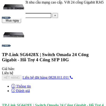
doanh nghiệp với nhu cầu mạng cao cấp. Với 24 cổng Gigabit RJ45
và...
Số lượng:
-
+
Mua ngay
TP-Link SG6428X | Switch Omada 24 Cổng
Gigabit - Hỗ Trợ 4 Cổng SFP 10G
Giá bán:
Liên hệ
Liên hệ đặt hàng
0828.011.011
HẾT HÀNG
Thông tin
Đánh giá
TP-Link SG6428X | Switch Omada 24 Cổng Gigabit - Hỗ Trợ 4