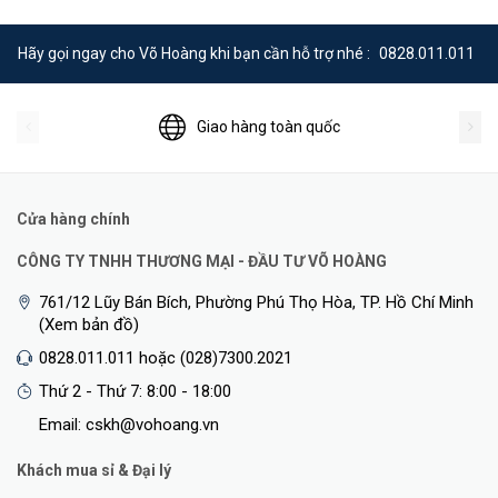
Hãy gọi ngay cho Võ Hoàng khi bạn cần hỗ trợ nhé :
0828.011.011
Hình ảnh sắc nét, Màu sắc sống động trong đêm
Giao hàng toàn quốc
Thay vì hình ảnh trắng đen thông thường, Tapo C216 cung cấp
hình ảnh có màu trong điều kiện thiếu sáng nhờ đèn chiếu tích hợp,
giúp bạn nắm bắt chi tiết tốt hơn
Cửa hàng chính
CÔNG TY TNHH THƯƠNG MẠI - ĐẦU TƯ VÕ HOÀNG
761/12 Lũy Bán Bích, Phường Phú Thọ Hòa, TP. Hồ Chí Minh
(Xem bản đồ)
0828.011.011 hoặc (028)7300.2021
Thứ 2 - Thứ 7: 8:00 - 18:00
Email: cskh@vohoang.vn
Khách mua sỉ & Đại lý