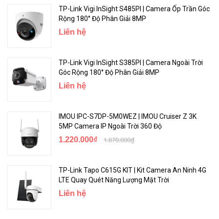
ONVIF
Có
TP-Link Vigi InSight S485PI | Camera Ốp Trần Góc
Rộng 180° Độ Phân Giải 8MP
Nguồn
Bộ đổi nguồn 5V-1A DC
Liên hệ
Kích thước (Rộng x Sâu x Cao)
105,3 × 77,8 × 69,8 mm
TP-Link Vigi InSight S385PI | Camera Ngoài Trời
Bảo hành
24 tháng
Góc Rộng 180° Độ Phân Giải 8MP
Liên hệ
Phát Hiện & Theo Dõi Chuyển Động Vùng Hoạt Động Tùy Chỉnh
IMOU IPC-S7DP-5M0WEZ | IMOU Cruiser Z 3K
5MP Camera IP Ngoài Trời 360 Độ
Kiểm soát thông báo bằng cách khoanh vùng các khu vực quan
1.220.000₫
1.870.000₫
trọng.
TP-Link Tapo C615G KIT | Kit Camera An Ninh 4G
LTE Quay Quét Năng Lượng Mặt Trời
Liên hệ