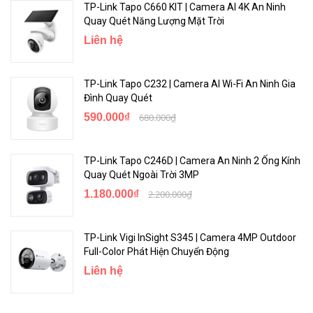
TP-Link Tapo C660 KIT | Camera AI 4K An Ninh
Quay Quét Năng Lượng Mặt Trời
Liên hệ
TP-Link Tapo C232 | Camera AI Wi-Fi An Ninh Gia
Đình Quay Quét
Theo Dõi Chuyển Động Thông Minh Và Chính Xác, Luôn Biết
590.000₫
680.000₫
Điều Quan Trọng Nhất Đối Với Bạn
Khi phát hiện chuyển động, camera sẽ tự động theo dõi và giữ mục
TP-Link Tapo C246D | Camera An Ninh 2 Ống Kính
tiêu (người hoặc thú cưng) trong khung hình.
Quay Quét Ngoài Trời 3MP
1.180.000₫
2.200.000₫
TP-Link Vigi InSight S345 | Camera 4MP Outdoor
Full-Color Phát Hiện Chuyển Động
Liên hệ