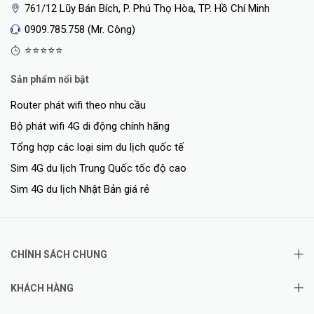
761/12 Lũy Bán Bích, P. Phú Thọ Hòa, TP. Hồ Chí Minh
Tùy Chọn Lưu Trữ Linh Hoạt
0909.785.758 (Mr. Công)
⭐⭐⭐⭐⭐
Lưu video đã ghi vào thẻ nhớ microSD† (tối đa 512 GB), Tapo H500
(tối đa 16TB*), hoặc sử dụng dịch vụ lưu trữ đám mây Tapo Care
Sản phẩm nổi bật
Router phát wifi theo nhu cầu
Bộ phát wifi 4G di động chính hãng
Tổng hợp các loại sim du lịch quốc tế
Sim 4G du lịch Trung Quốc tốc độ cao
Sim 4G du lịch Nhật Bản giá rẻ
CHÍNH SÁCH CHUNG
Âm Thanh Hai Chiều
KHÁCH HÀNG
Sử dụng âm thanh hai chiều sắc nét để trò chuyện với gia đình, bạn