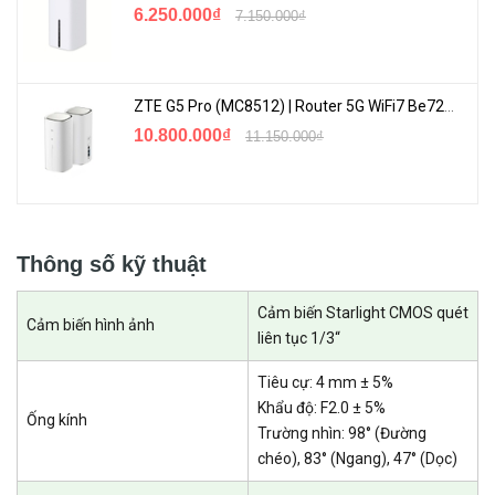
6.250.000₫
7.150.000₫
ZTE G5 Pro (MC8512) | Router 5G WiFi7 Be7200 Hỗ Trợ Băng Tần 6Ghz Cực Mạnh
10.800.000₫
11.150.000₫
Bảo Vệ Ngôi Nhà Của Bạn Mọi Lúc, Mọi Nơi
Lắp đặt linh hoạt trong nhà hoặc ngoài trời. Quan sát toàn diện với
hình ảnh 2K 3MP, hiển thị màu sắc sống động ngay cả ban đêm.
Thông số kỹ thuật
Ngoài trời
Cảm biến Starlight CMOS quét
Cảm biến hình ảnh
liên tục 1/3“
Tiêu cự: 4 mm ± 5%
Khẩu độ: F2.0 ± 5%
Ống kính
Trường nhìn: 98° (Đường
chéo), 83° (Ngang), 47° (Dọc)