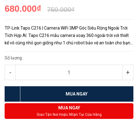
680.000₫
750.000₫
TP-Link Tapo C216 | Camera WiFi 3MP Góc Siêu Rộng Ngoài Trời
Tích Hợp AI Tapo C216 mẫu camera xoay 360 ngoài trời với thiết
kế vô cùng nhỏ gọn giống như 1 chú robot bảo vệ an toàn cho bạn.
Đừng để vẻ bề ngoài đánh lừa bạn vì Tapo C216 được t...
Số lượng:
-
+
MUA NGAY
MUA NGAY
Giao Tận Nơi Hoặc Nhận Tại Cửa Hàng