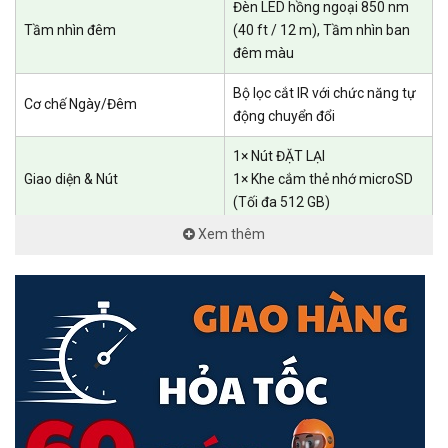
Đèn LED hồng ngoại 850 nm
Tầm nhìn đêm
(40 ft / 12 m), Tầm nhìn ban
đêm màu
Bộ lọc cắt IR với chức năng tự
Cơ chế Ngày/Đêm
Trong nhà
động chuyển đổi
1× Nút ĐẶT LẠI
Giao diện & Nút
1× Khe cắm thẻ nhớ microSD
(Tối đa 512 GB)
Xem thêm
Độ phân giải tối đa
2304 × 1296 px
Xem trực tiếp
Có
Tốc độ khung hình
30 khung hình/giây
Nén video
H.264
Đầu vào và đầu ra âm thanh
Micrô và loa tích hợp
Xoay & Nghiêng Linh Hoạt
Khe cắm thẻ nhớ microSD trên