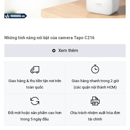
Những tính năng nổi bật của camera Tapo C216
Bảo vệ ngôi nhà của bạn. Bất cứ nơi đâu. Bất cứ khi nào:
Xem thêm
Linh hoạt lắp đặt trong nhà hoặc ngoài trời, quan sát toàn
cảnh với hình ảnh sống động chuẩn 2K 3MP, hiển thị màu sắc
rõ nét ngay cả ban đêm.
Phát hiện AI thông minh và gửi thông báo:
Nhận diện con
Giao hàng & thu tiền tận nơi trên
Giao hàng nhanh trong 2 giờ
người, phát hiện tiếng khóc trẻ em và thông báo đến người
toàn quốc
(các quận nội thành HCM)
dùng khi cần thiết.
Phát hiện chuyển động và theo dõi:
Tự động theo dõi đối
tượng khi có chuyển động.
Đổi mới hoặc sản phẩm cao hơn
Chịu trách nhiệm xuất hóa đơn
trong 5 ngày đầu
tài chính
Xoay và nghiêng linh hoạt:
Góc xoay ngang 360º và dọc 152º
giúp bao quát không gian rộng lớn.