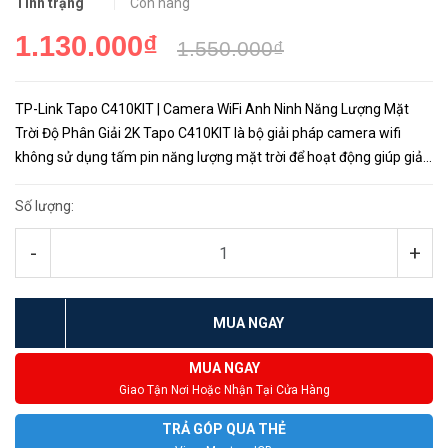
Tình trạng
Còn hàng
1.130.000₫
1.550.000₫
TP-Link Tapo C410KIT | Camera WiFi Anh Ninh Năng Lượng Mặt
Trời Độ Phân Giải 2K Tapo C410KIT là bộ giải pháp camera wifi
không sử dụng tấm pin năng lượng mặt trời để hoạt động giúp giải
đáp bài toán khó khăn trong việc kéo đường dây điện trực tiếp...
Số lượng:
-
+
MUA NGAY
MUA NGAY
Giao Tận Nơi Hoặc Nhận Tại Cửa Hàng
TRẢ GÓP QUA THẺ