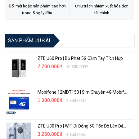
Đổi mới hoặc sản phẩm cao hơn
Chịu trách nhiệm xuất hóa đơn
trong 5 ngày đầu
tài chính
SẢN PHẨM ƯU ĐÃI
Thông số nổi bật Tp-Link Tapo C410KIT
ZTE U60 Pro | Bộ Phát 5G Cầm Tay Tích Hợp Công Nghệ WiFi 7, Pin 10000mAh
Nguồn cấp điện không gián đoạn:
Tận hưởng trải nghiệm
7.700.000₫
10.500.000₫
bảo mật không cần bảo trì với Tấm pin năng lượng mặt trời
Tapo, cung cấp nguồn điện liên tục và lắp đặt linh hoạt.
Không dây, lắp đặt ở bất kỳ đâu:
Loại bỏ nhu cầu về ổ cắm
Mobifone 12MDT150 | Sim Chuyên 4G Mobifone Dung Lượng Cao 500GB/Tháng Gói 1 Năm
điện và cho phép lắp đặt linh hoạt. Thêm bảo mật cho ngôi
1.300.000₫
1.550.000₫
nhà của bạn, bất cứ lúc nào, ở đâu.
Hình ảnh 2K 3MP sắc nét:
Ghi lại mọi chi tiết trong độ phân
giải 2K sắc nét, với các thuật toán tiên tiến đảm bảo độ phơi
ZTE U30 Pro | WiFi Di Động 5G Tốc Độ Lên Đến 500Mbps, Màn Hình Cảm Ứng
sáng hoàn hảo cả ngày và đêm.
3.250.000₫
4.150.000₫