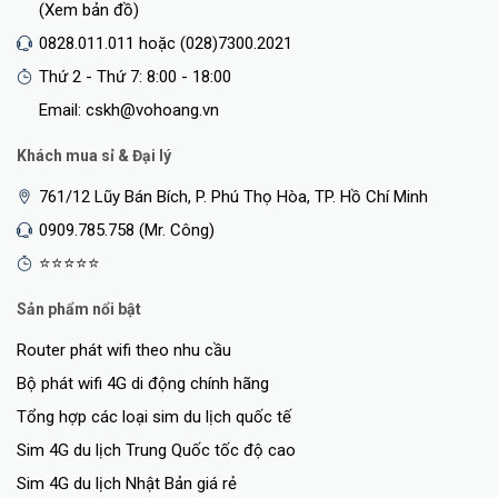
(Xem bản đồ)
tích hợp cùng với báo động ánh sáng để ngăn chặn những kẻ xâm
0828.011.011 hoặc (028)7300.2021
nhập không mong muốn một cách hiệu quả.
Thứ 2 - Thứ 7: 8:00 - 18:00
Email: cskh@vohoang.vn
Khách mua sỉ & Đại lý
761/12 Lũy Bán Bích, P. Phú Thọ Hòa, TP. Hồ Chí Minh
0909.785.758 (Mr. Công)
⭐⭐⭐⭐⭐
Sản phẩm nổi bật
Router phát wifi theo nhu cầu
Bộ phát wifi 4G di động chính hãng
Giải pháp lưu trữ linh hoạt
Tổng hợp các loại sim du lịch quốc tế
Bạn có thể lựa chọn giữa hai phương án lưu trữ sau để điều chỉnh
Sim 4G du lịch Trung Quốc tốc độ cao
hệ thống bảo mật theo ý muốn.
Sim 4G du lịch Nhật Bản giá rẻ