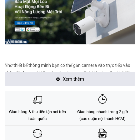
Nhờ thiết kế thông minh bạn có thể gắn camera vào trực tiếp vào
chân đế chung với tấm pin năng lượng mặt trời hoặc nếu vị trí đặt
Xem thêm
camera không thuận tiện để hứng ánh sáng Tapo C410 KIT có dây
cấp nguồn nối dài với khoảng cách 2M giúp bạn linh hoạt trong
khâu lắp đặt.
Giao hàng & thu tiền tận nơi trên
Giao hàng nhanh trong 2 giờ
toàn quốc
(các quận nội thành HCM)