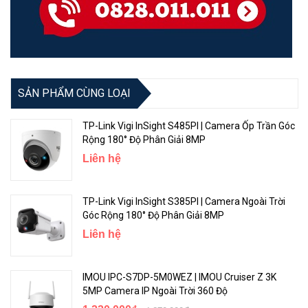
hiệu quả hơn so với các tấm pin truyền thống, giúp các thiết bị của
bạn luôn được sạc và sẵn sàng hoạt động.
Pin sạc lại lâu dài -
Không có nắng? Không vấn đề gì - pin sạc lại
tích hợp dung lượng lớn đảm bảo cung cấp năng lượng lên đến 180
ngày chỉ với một lần sạc, đảm bảo hoạt động không bị gián đoạn.
SẢN PHẨM CÙNG LOẠI
TP-Link Vigi InSight S485PI | Camera Ốp Trần Góc
Rộng 180° Độ Phân Giải 8MP
Liên hệ
TP-Link Vigi InSight S385PI | Camera Ngoài Trời
Góc Rộng 180° Độ Phân Giải 8MP
Liên hệ
IMOU IPC-S7DP-5M0WEZ | IMOU Cruiser Z 3K
5MP Camera IP Ngoài Trời 360 Độ
Chi tiết sắc nét với độ phân giải 2K