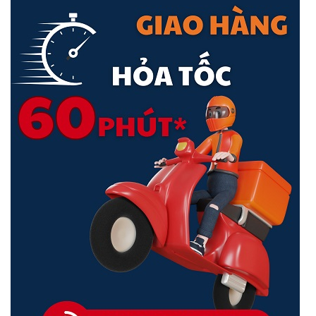
Năng lượng vô tận. Bảo vệ trọn đời
Đảm bảo sử dụng lâu dài mà không cần lo lắng về pin, dây cáp
hoặc sạc lại. Chỉ cần 45 phút sạc với ánh nắng mặt trời đủ năng
lượng dung cả ngày.
Điều chỉnh góc linh hoạt -
Gắn tấm pin mặt trời của bạn lên tường
hoặc mái nhà và điều chỉnh góc độ linh hoạt để thu đủ ánh sáng
mặt trời với giá đỡ có thể điều chỉnh góc.
Pin Mặt Trời Hiệu Suất Cao -
Tấm pin mặt trời cao cấp được chế
tạo từ các tế bào silicon đơn tinh thể khai thác năng lượng mặt trời