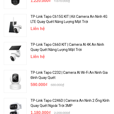
1.220.000₫
1.870.000₫
Hình ảnh sắc nét hơn với độ phân giải 2K vượt trội so với chuẩn
1080p. Các thuật toán phơi sáng tiên tiến tự động điều chỉnh các
TP-Link Tapo C615G KIT | Kit Camera An Ninh 4G
vùng quá sáng để mang lại hình ảnh chất lượng cao liên tục trong
LTE Quay Quét Năng Lượng Mặt Trời
thời gian thực.
Liên hệ
TP-Link Tapo C660 KIT | Camera AI 4K An Ninh
Quay Quét Năng Lượng Mặt Trời
Liên hệ
TP-Link Tapo C232 | Camera AI Wi-Fi An Ninh Gia
Đình Quay Quét
590.000₫
680.000₫
TP-Link Tapo C246D | Camera An Ninh 2 Ống Kính
Quan sát màu sắc rõ nét, cả ngày lẫn đêm
Quay Quét Ngoài Trời 3MP
1.180.000₫
2.200.000₫