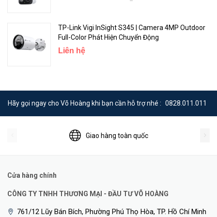
Có được tầm nhìn rõ ràng về những kẻ xâm nhập, ngay cả trong
bóng tối, nhờ vào ống kính khẩu độ lớn và đèn chiếu tích hợp. Ghi lại
hình ảnh ban đêm có màu sống động lên đến 30ft (khoảng 9 mét)
TP-Link Vigi InSight S345 | Camera 4MP Outdoor
để tăng cường bảo mật.
Full-Color Phát Hiện Chuyển Động
Liên hệ
Hãy gọi ngay cho Võ Hoàng khi bạn cần hỗ trợ nhé :
0828.011.011
Giao hàng toàn quốc
Cửa hàng chính
Tùy chỉnh báo động bằng ánh sáng và âm thanh
CÔNG TY TNHH THƯƠNG MẠI - ĐẦU TƯ VÕ HOÀNG
Tạo báo động âm thanh riêng và điều chỉnh cường độ của đèn
761/12 Lũy Bán Bích, Phường Phú Thọ Hòa, TP. Hồ Chí Minh
chiếu kép để phù hợp với nhu cầu của bạn. Kích hoạt còi báo động