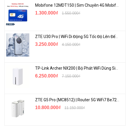
Mobifone 12MDT150 | Sim Chuyên 4G Mobifone Dung Lượng Cao 500GB/Tháng Gói 1 Năm
1.300.000₫
1.550.000₫
ZTE U30 Pro | WiFi Di Động 5G Tốc Độ Lên Đến 500Mbps, Màn Hình Cảm Ứng
3.250.000₫
4.150.000₫
TP-Link Archer NX200 | Bộ Phát WiFi Dùng Sim 5G Tốc Độ Cao Mới FullBox
Các phụ kiện đèn GU10 phổ biến, thuận tiện khi lắp đặt đèn
spotlight. Tự cài đặt thật đơn giản với bất kỳ người dùng nào.
6.250.000₫
7.150.000₫
Thu Hút Mọi Ánh Nhìn
ZTE G5 Pro (MC8512) | Router 5G WiFi7 Be7200 Hỗ Trợ Băng Tần 6Ghz Cực Mạnh
10.800.000₫
11.150.000₫