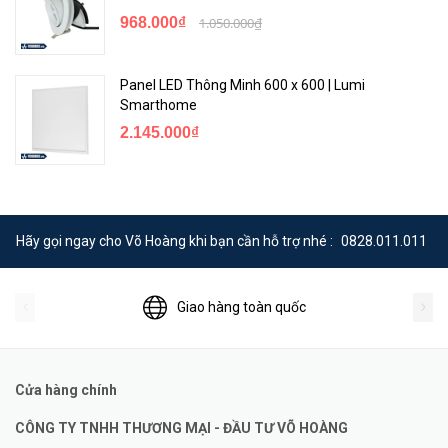
kích hoạt theo múi giờ của bạn.
968.000₫
1.050.000₫
Điều Khiển Bằng Giọng Nói
Panel LED Thông Minh 600 x 600 | Lumi
Smarthome
2.145.000₫
Hãy gọi ngay cho Võ Hoàng khi bạn cần hỗ trợ nhé :
0828.011.011
Sử dụng các lệnh thoại đơn giản để bật và tắt đèn spotlight hoặc
Giao hàng toàn quốc
đặt bối cảnh để đọc sách, xem phim hoặc một bữa tiệc mà cần
phải di chuyển.
Cửa hàng chính
Điều Khiển Nhóm - Nhiều Thiết Bị
CÔNG TY TNHH THƯƠNG MẠI - ĐẦU TƯ VÕ HOÀNG