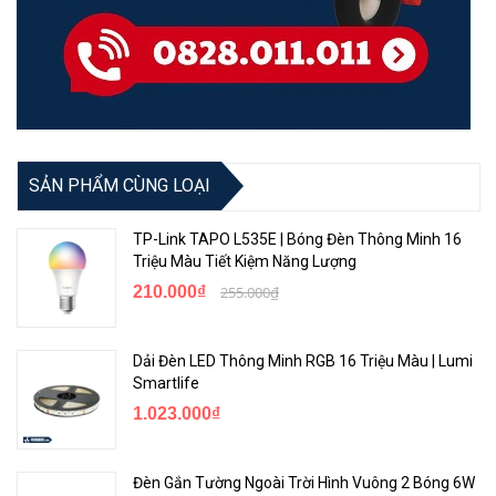
Khi được gắn ở một số khu vực công cộng, đèn Spotlight thông
minh sẽ thể hiện những điểm mạnh của nó khiến nó được sử dụng
rộng rãi như một lựa chọn chiếu sáng tiết kiệm năng lượng. Sự cân
bằng hoàn hảo giữa cường độ ánh sáng và hiệu ứng nhẹ nhàng
tổng thể trong không gian.
SẢN PHẨM CÙNG LOẠI
Chế Độ Môi Trường Xung Quanh (Ambient Mode)
TP-Link TAPO L535E | Bóng Đèn Thông Minh 16
Triệu Màu Tiết Kiệm Năng Lượng
210.000₫
255.000₫
Dải Đèn LED Thông Minh RGB 16 Triệu Màu | Lumi
Smartlife
1.023.000₫
Đèn Gắn Tường Ngoài Trời Hình Vuông 2 Bóng 6W