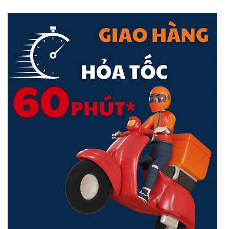
Phát ra ánh sáng cận cảnh một phần, Tapo L610 chiếu sáng khu
vực cụ thể, hoàn hảo để chiếu sáng đồ thủ công, thiết kế nghệ
thuật, mô hình yêu thích của bạn, v.v. Nó không chỉ hoạt động để
thu hút khán giả mà còn tiết lộ nhiều chi tiết tuyệt vời hơn.
Mang Lại Không Gian Đầy Ấm Áp