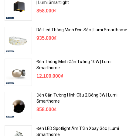
Để thư giãn hoàn toàn, bạn có thể điều chỉnh độ sáng của đèn
| Lumi Smartlight
Spotlight thông minh thành cực thấp phù hợp với nền xung quanh.
858.000₫
Chế độ này sẽ mang lại không gian dễ chịu, thoải mái như ở nhà.
Lập Lịch & Hẹn Giờ
Dải Led Thông Minh Đơn Sắc | Lumi Smarthome
935.000₫
Dễ Dàng Quản Lý Cuộc Sống
Đèn Thông Minh Gắn Tường 10W | Lumi
Smarthome
12.100.000₫
Đèn Gắn Tường Hình Cầu 2 Bóng 3W | Lumi
Smarthome
858.000₫
Tạo lịch biểu và hẹn giờ để bật / tắt với độ sáng bạn đã đặt trước.
Đèn LED Spotlight Âm Trần Xoay Góc | Lumi
Chế độ bình minh và hoàng hôn cho phép đèn spotlight tự động
Smarthome