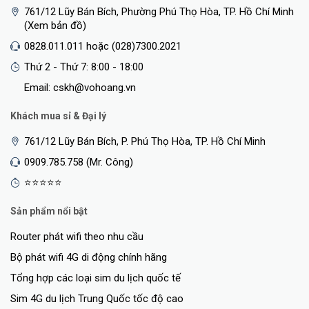
761/12 Lũy Bán Bích, Phường Phú Thọ Hòa, TP. Hồ Chí Minh
(Xem bản đồ)
0828.011.011 hoặc (028)7300.2021
Thứ 2 - Thứ 7: 8:00 - 18:00
Email: cskh@vohoang.vn
Khách mua sỉ & Đại lý
761/12 Lũy Bán Bích, P. Phú Thọ Hòa, TP. Hồ Chí Minh
Nhóm các đèn spotlight thông minh của bạn trong một không gian
0909.785.758 (Mr. Công)
để điều khiển liền mạch về độ sáng, màu sắc và hơn thế nữa. Và bật
và tắt đèn và các thiết bị khác của bạn cùng lúc.
⭐⭐⭐⭐⭐
Cuộc Sống Xanh Thông Minh Hơn
Sản phẩm nổi bật
Router phát wifi theo nhu cầu
Bộ phát wifi 4G di động chính hãng
Tổng hợp các loại sim du lịch quốc tế
Sim 4G du lịch Trung Quốc tốc độ cao