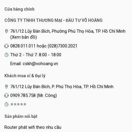
Cửa hàng chính
CÔNG TY TNHH THƯƠNG MẠI - ĐẦU TƯ VÕ HOÀNG
761/12 Lũy Bán Bích, Phường Phú Thọ Hòa, TP. Hồ Chí Minh
(Xem bản đồ)
0828.011.011 hoặc (028)7300.2021
Thứ 2 - Thứ 7: 8:00 - 18:00
<Hotline: 0828.011.011 - (028)7300.2021 - VoHoang.vn>
Email: cskh@vohoang.vn
Bảo hành
Khách mua sỉ & Đại lý
Bảo hành: 36 tháng
761/12 Lũy Bán Bích, P. Phú Thọ Hòa, TP. Hồ Chí Minh
0909.785.758 (Mr. Công)
⭐⭐⭐⭐⭐
Sản phẩm nổi bật
Router phát wifi theo nhu cầu