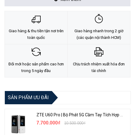
TL-SX1008
là một trong 2 dòng thiết bị unmanaged switch được
TP-Link ra mắt được 1 năm rồi nhưng vẫn còn đang phục vụ rất tốt
Giao hàng & thu tiền tận nơi trên
Giao hàng nhanh trong 2 giờ
cho doanh nghiệp, văn phòng cần thiết bị kết nối tốc độ cao vì nó
toàn quốc
(các quận nội thành HCM)
đạt được kết nối
10G
bE
và đây là thiết bị cung cấp các kế hoạch
nâng cấp mạng 10G giá cả phải chăng cho khách hàng doanh
nghiệp dựa trên hiện tại Mạng cat6.
Đổi mới hoặc sản phẩm cao hơn
Chịu trách nhiệm xuất hóa đơn
trong 5 ngày đầu
tài chính
SẢN PHẨM ƯU ĐÃI
ZTE U60 Pro | Bộ Phát 5G Cầm Tay Tích Hợp Công Nghệ WiFi 7, Pin 10000mAh
7.700.000₫
10.500.000₫