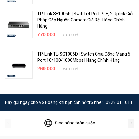
TP-Link SF1006P | Switch 4 Port PoE, 2 Uplink Giải
Pháp Cấp Nguồn Camera Giá Rẻ | Hàng Chính
Hãng
770.000₫
910.000₫
Chỉ cần cắm và chạy để truy cập internet
TP-Link TL-SG1005D | Switch Chia Cổng Mạng 5
Port 10/100/1000Mbps | Hàng Chính Hãng
Thiết kế Plug &Play (Cắm và Chạy) cho phép triển khai dễ dàng mà
269.000₫
350.000₫
không cần IT. Với tính năng MDI/MDIX, người dùng sẽ không cần
quan tâm cáp đang bấm là cáp chéo hay thẳng vì nó tự động chọn
loại thích hợp.
Các tùy chọn triển khai linh hoạt
Hãy gọi ngay cho Võ Hoàng khi bạn cần hỗ trợ nhé :
0828.011.011
Với thiết kế nhỏ gọn, bạn có thể dễ dàng lắp đặt TL-SX1008 gắn
tường hoặc để bàn.
Giao hàng toàn quốc