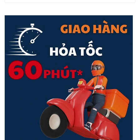
Là sản phẩm 10G hàng đầu, switch để bàn 8 cổng với cổng 8 × 10-
Gigabit mang lại hiệu suất cao nhất của băng thông Multi-Gig và
thiết bị của bạn, đồng thời cung cấp dung lượng chuyển mạch cực
kì lớn. Tự động đàm phán kết nối đa tốc độ
(100Mb/1G/2.5G/5G/10G) cảm nhận tốc độ liên kết và điều chỉnh
thông minh để tương thích và hiệu suất tối ưu cho tất cả các thiết bị
của bạn, bao gồm 2.5G NAS, bộ chuyển đổi PCIe 2.5G, máy chơi
game console, chơi game VR, AP WiFi 6 2.5G, video 4K, máy tính để
bàn, v.v..