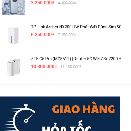
3.250.000₫
4.150.000₫
Thiết bị có thể hoạt động ở các chế độ:
Chế độ Router: Kết nối với Ethernet để tạo ngay một mạng Wi-Fi riêng tư
và chia sẻ truy cập internet với tất cả các thiết bị Wi-Fi của bạn
TP-Link Archer NX200 | Bộ Phát WiFi Dùng Sim 5G Tốc Độ Cao Mới FullBox
Chế độ Điểm Truy Cập: Tạo nên một điểm truy cập Wi-Fi mới
6.250.000₫
7.150.000₫
Chế độ Mở Rộng Sóng: Tăng cường vùng phủ Wi-Fi hiện có trong phòng
bạn
ZTE G5 Pro (MC8512) | Router 5G WiFi7 Be7200 Hỗ Trợ Băng Tần 6Ghz Cực Mạnh
10.800.000₫
11.150.000₫