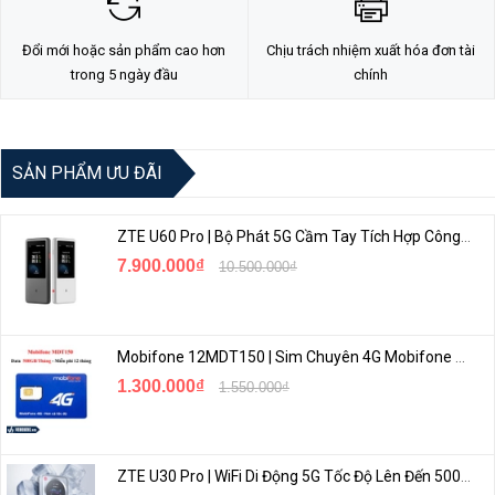
TL-WR840N là giải pháp tốc độ cao tương thích với chuẩn IEEE
Đổi mới hoặc sản phẩm cao hơn
Chịu trách nhiệm xuất hóa đơn tài
802.11b/g/n. Tuân theo chuẩn IEEE802.11n, TL-WR840N cung cấp tốc
trong 5 ngày đầu
chính
độ 300Mbps, đáp ứng nhu cầu mạng gia đình cho các tác vụ đòi hỏi độ
nhạy cao như phát video HD trực tuyến, chơi game online và tải các tập
tin lớn.
SẢN PHẨM ƯU ĐÃI
ZTE U60 Pro | Bộ Phát 5G Cầm Tay Tích Hợp Công Nghệ WiFi 7, Pin 10000mAh
7.900.000₫
10.500.000₫
Mobifone 12MDT150 | Sim Chuyên 4G Mobifone Dung Lượng Cao 500GB/Tháng Gói 1 Năm
1.300.000₫
1.550.000₫
Chế Độ Hoạt Động
ZTE U30 Pro | WiFi Di Động 5G Tốc Độ Lên Đến 500Mbps, Màn Hình Cảm Ứng