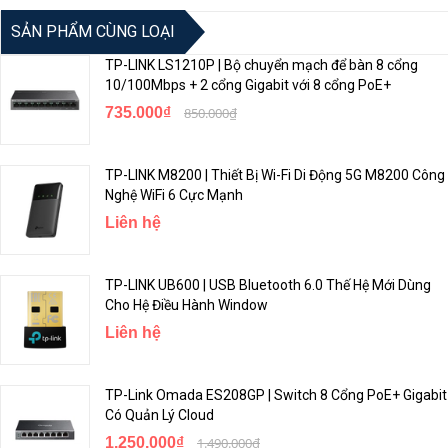
mạng của mình từ mọi thiết bị Android hoặc iOS, bao gồm cả quyền
SẢN PHẨM CÙNG LOẠI
kiểm soát của phụ huynh và kiểm soát truy cập.
TP-LINK LS1210P | Bộ chuyển mạch để bàn 8 cổng
10/100Mbps + 2 cổng Gigabit với 8 cổng PoE+
735.000₫
850.000₫
TP-LINK M8200 | Thiết Bị Wi-Fi Di Động 5G M8200 Công
Nghệ WiFi 6 Cực Mạnh
Liên hệ
TP-LINK UB600 | USB Bluetooth 6.0 Thế Hệ Mới Dùng
Cho Hệ Điều Hành Window
<Hotline: 0828.011.011 - (028)7300.2021 - VoHoang.vn>
Liên hệ
Bảo hành
TP-Link Omada ES208GP | Switch 8 Cổng PoE+ Gigabit
Có Quản Lý Cloud
Bảo hành: 24 tháng
1.250.000₫
1.490.000₫