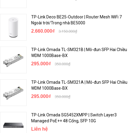
>>>
Mua bộ phát wifi
(wireless router) chính hãng tại Võ Hoàng
<<<
TP-Link Deco BE25-Outdoor | Router Mesh WiFi 7
Ngoài trời/Trong nhà BE5000
2.660.000₫
3.150.000₫
TP-Link Omada TL-SM321B | Mô-đun SFP Hai Chiều
WDM 1000Base-BX
295.000₫
350.000₫
TP-Link Omada TL-SM321A | Mô-đun SFP Hai Chiều
WDM 1000Base-BX
295.000₫
350.000₫
TP-Link Omada SG5452XMPP | Switch Layer3
Managed PoE++ 48 Cổng, SFP 10G
Liên hệ