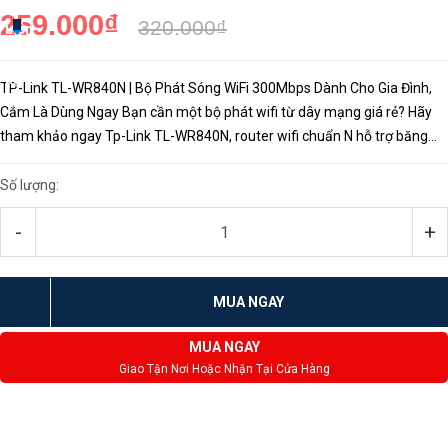
259.000₫
320.000₫
Liên
hệ
TP-Link TL-WR840N | Bộ Phát Sóng WiFi 300Mbps Dành Cho Gia Đình,
Cắm Là Dùng Ngay Bạn cần một bộ phát wifi từ dây mạng giá rẻ? Hãy
tham khảo ngay Tp-Link TL-WR840N, router wifi chuẩn N hỗ trợ băng
thông 300Mbps với tầm phát rộng phù hợp cho các ph...
Số lượng:
-
+
MUA NGAY
MUA NGAY
Giao Tận Nơi Hoặc Nhận Tại Cửa Hàng