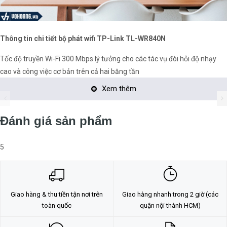
Thông tin chi tiết bộ phát wifi TP-Link TL-WR840N
Tốc độ truyền Wi-Fi 300 Mbps lý tưởng cho các tác vụ đòi hỏi độ nhạy
cao và công việc cơ bản trên cả hai băng tần
Xem thêm
Hỗ trợ 4 chế độ: Chế độ Router, Mở Rộng Sóng, Điểm Truy Cập và WISP
Quyền Kiểm Soát của Phụ Huynh: Quản lý thời gian và phương thức thiết
Đánh giá sản phẩm
bị được kết nối internet
IPTV hỗ trợ IGMP Proxy/Snooping, Bridge và Tag VLAN để tối ưu hóa
5
luồng IPTV
Tương thích với IPv6 (Internet Protocol version 6)
Mạng khách cung cấp truy cập riêng biệt cho máy khách mà vẫn bảo
Giao hàng & thu tiền tận nơi trên
Giao hàng nhanh trong 2 giờ (các
mật được mạng nhà bạn
toàn quốc
quận nội thành HCM)
Router Wifi Chuẩn N - Tốc Độ 300Mbps