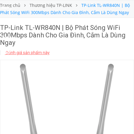
Trang chủ
Thương hiệu TP-LINK
TP-Link TL-WR840N | Bộ
hàng
Phát Sóng WiFi 300Mbps Dành Cho Gia Đình, Cắm Là Dùng Ngay
&
TP-Link TL-WR840N | Bộ Phát Sóng WiFi
300Mbps Dành Cho Gia Đình, Cắm Là Dùng
Thanh
Ngay
toán
Đánh giá sản phẩm này
Tin
tức
nổi
bật
Hỗ