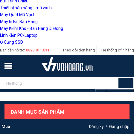
Bút Trình Chiếu
Thiết bị bán hàng - mã vạch
Máy Quét Mã Vạch
Máy In Bill Bán Hàng
Máy Kiểm Kho - Bán Hàng Di Động
Linh Kiện PC/Laptop
Ổ Cứng SSD
Bạn cần hỗ trợ:
0828.011.011
Theo dõi đơn hàng
Hệ thống cửa hàng
Giỏ hàng
DANH MỤC SẢN PHẨM
Mua
Đăng ký
/
Đăng nhập