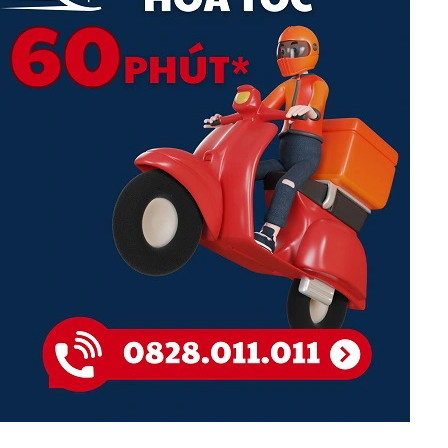
Chế độ luồng ưu tiên cao
Bạn có thể dễ dàng tạo nhiều sóng wifi khác nhau và qui định tốc độ
theo SSID
Dễ Dàng Cài Đặt và Sử Dụng
Cài đặt TL-WR840N chỉ trong vài phút nhờ giao diện web trực quan và
ứng dụng Tether mạnh mẽ. Tether cũng cho phép bạn quản lý cài đặt