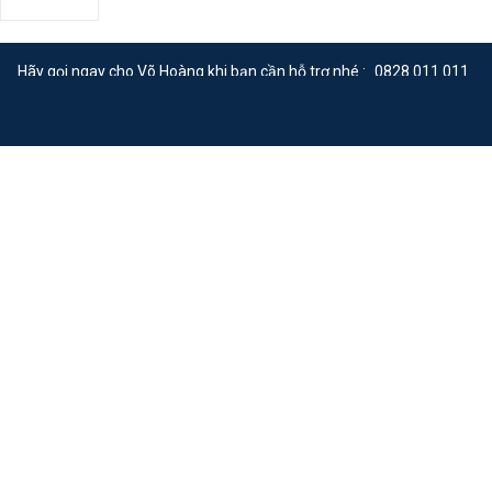
Hãy gọi ngay cho Võ Hoàng khi bạn cần hỗ trợ nhé :
0828.011.011
Giao hàng toàn quốc
Thanh toán an toàn
Đổi hàng trong 7 ngày
Tư vẫn miễn phí