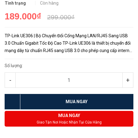
Tình trạng
Còn hàng
189.000₫
299.000₫
TP-Link UE306 | Bộ Chuyển Đổi Cổng Mạng LAN/RJ45 Sang USB
3.0 Chuẩn Gigabit Tốc Độ Cao TP-Link UE306 là thiết bị chuyển đổi
mạng dây từ chuẩn RJ45 sang USB 3.0 cho phép cung cấp internet
trực tiếp đến thiết bị sử dụng như laptop, máy tính bàn...
Số lượng:
-
+
MUA NGAY
MUA NGAY
Giao Tận Nơi Hoặc Nhận Tại Cửa Hàng