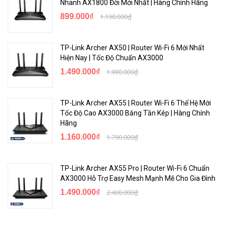
Nhanh AX1800 Đời Mới Nhất | Hàng Chính Hãng
899.000₫
1.190.000₫
<Hotline: 0828.011.011 - (028)7300.2021 - VoHoang.vn>
TP-Link Archer AX50 | Router Wi-Fi 6 Mới Nhất
Bảo hành
Hiện Nay | Tốc Độ Chuẩn AX3000
1.490.000₫
1.990.000₫
Bảo hành: 12 tháng
>>> Nơi mua
thiết bị mạng Tp-Link uy tín
TP-Link Archer AX55 | Router Wi-Fi 6 Thế Hệ Mới
Tốc Độ Cao AX3000 Băng Tần Kép | Hàng Chính
Hãng
1.160.000₫
1.790.000₫
TP-Link Archer AX55 Pro | Router Wi-Fi 6 Chuẩn
AX3000 Hỗ Trợ Easy Mesh Mạnh Mẽ Cho Gia Đình
1.490.000₫
2.400.000₫