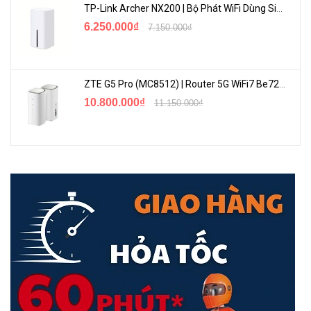
TP-Link Archer NX200 | Bộ Phát WiFi Dùng Sim 5G Tốc Độ Cao Mới FullBox
Xu thế laptop hiện nay đang theo chiều hướng mỏng, nhẹ đi kèm
theo đó là việc cắt giảm các cổng kết nối có dây trong đó bao gồm
6.250.000₫
7.150.000₫
Ethernet RJ45. Khi mà kết nối wifi không còn đảm bảo việc kết nối
có dây vẫn luôn là ưu tiên hàng đầu cho trải nghiệm internet mượt
mà và TP-Link UE306 sẽ giải quyết vấn đề này của bạn chỉ trong tíc
ZTE G5 Pro (MC8512) | Router 5G WiFi7 Be7200 Hỗ Trợ Băng Tần 6Ghz Cực Mạnh
tắc nhờ việc hoạt động mà không cần phải cài đặt chỉ cần cắm và
10.800.000₫
11.150.000₫
tận hưởng. UE306 bộ chuyển đổi cổng LAN RJ45 sang USB 3.0 hoạt
đồng tốt với hầu hết mọi hệ điều hành kể cả Mac OS, Linux OS.